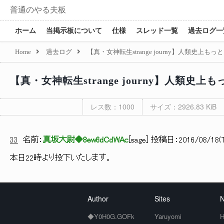
普通のやる夫板
ホーム
当掲示板について
仕様
スレッド一覧
過去ログ一
Home
過去ログ
【真・女神転生strange journy】人類史
【真・女神転生strange journy】人類
レス数：1000
サイズ：2926.83 KiB
33
名前：
真坂大尉◆8ew6dCdWAc
[
sage
] 投稿日：
2016/08/18(T
本日22時より投下いたします。
Author
Sites
N
◆Y0H0G.GOFk
Yaruyomi
H