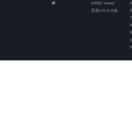
AAMZ Viewer
A
普通のやる夫板
S
T
K
W
U
P