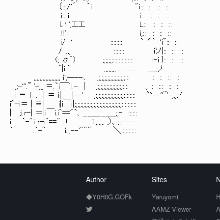
（::;/'´ `i "i:: :: :: ::
i:: i i:: :: :: ::
いi',エエ L:: :: :: :: 
!!'i i,:: :: :: ::
i/ ' :::::::: `-'~`-'i~:: ::
/ ..,, ::::::: iソ|:: :: ::
(; σ`) ;;;;;;;:::::::::::::: l-i }:: :: ::
`|i " ;;;;;;;;::::::::::::::: ＿,;ﾉ:: :: :
,,,,,,,,,,,,,,,,,, i',----､ ;;;;;;;;;;;;;;;;;;;::: :: :: :: ::
,;-'''.~ '-;_ ＝.`i￣`i.- | ;;;;;;;;;;;;;;;;;;:::: ., :: ::: :: ::
i ≡ l . | ＝ i| |--' ;;;;;;;;;;;;;;;;;;;;;::::::: `''--''~'-,,,ノ
i"-i＝ | ≡| i|i￣i|;;;;;;;;;;;;;;;;;;;;;;;;;;;;;;;;::::::::::
| ;i.r-| ＝|i￣i.i`=="`、___＿____＿;;- ::::::
i `-"i r-i`==" ! I,,,,,,, ,）、;;:::::::::::
`i .`-" i..;--'""" ＼::::::::::
Author
Sites
N
◆Y0H0G.GOFk
Yaruyomi
H
AAMZ Viewer
A