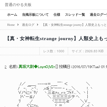
普通のやる夫板
ホーム
当掲示板について
仕様
スレッド一覧
過去ログ一
Home
過去ログ
【真・女神転生strange journy】人類史
【真・女神転生strange journy】人類
レス数：1000
サイズ：2926.83 KiB
2
名前：
真坂大尉◆LoynOjV2r.
[
] 投稿日：
2016/07/19(Tue) 01:
./／ ＿＿. ----=＝__＿￣｀ ＜ ＼
/ -､￣,-ヾ､ ,x≦＞'ー― - 。.__＼ !. ヽ
∨/ﾍ辷=´ｦ/ ヽ.三≧ｧx__r.ｯ_フｧﾒ.､.＼ ヽ |
}ﾍ`ー≦/ ＼ 三三三三彡ヲ ヘ }
ﾘ ノ ヾ三三三≧'´ ＼∨__ よくやっ
. ｲ ぐ辷=x､ ゞ ＝ ´ ノ´..ィ: ヽ