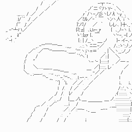
/ . ／ -┬ ‐- ､ ＿| ＼/
/ .／ ノ´ニヾｿゝ
.,,...... / .／ ／ .r´/ヽ-ノ彡ヽ{ノλヽy
.l/´゛ ./ .／ ／ﾐﾙ／‐´ ￣ ヽ
.lﾞ" ,i'.／ }ソﾐ/ ／ ｀ しレ､ }┼､_ヽ /
,, -''┴ハ／ {ミ:z| ､iJr-_ｧ { ､_ﾉ-
， iｌ″ ゝ'::}zｧ {､ ￣ ヽ'‐-, -
'｀-! .゛ {:: | /__ヽ ＿ ノ }- イ-､‐{´
_..-''''ﾞﾞﾞﾞﾞﾞ''''''― ..,,_, .､::.ヽ ﾆニ-／ _ /､::ゝ
,／゛ .／￣ﾞ'''――ｰ-..＿_,ﾞ''''.ヽ:iヽ=＝´ ., | ＼ヽ__:ノ
/ / ｀ﾞヘ｀l ／:::| ＼ / ./ .il!
.lﾞ ″ ヽ- '‐ }::::::::! ／─ - ､ __
│ ＼......＿___ ／|::::::, レ´
＼、 .＿__, ...,,￣ﾞﾞ''''― ..,,、 ￣ ‐
｀´ ﾞﾞ'- ,,_ ｀ﾞ｀-,ﾞ'''-､. ..ｌ.-‐.‐. ´ ／ l
´ﾞ｝ ﾞl． ／.／. ／ i､ i､ 
ｌ /. / ／ .／ /:::'.,ヽ ､ヽ. | |
,/ /. ﾚ' ./ ,ｲ:::::::::. ヽ ::
／ . _./ |＿ ノi､＿ ＿ ノ..::::::::::::::::', .＼ ::
_,, ／ . ,／゛ .....i / ￣￣￣ ::::::::::::::::::} i￤::.｀､
,i′ / .／: ／::─- ､_ -‐‐ ´￣:::::::::::::::
,i′ ./ .: , ' ￣ :::::::,' ::: 
/゛ ./ / / i ::::::::::{:::