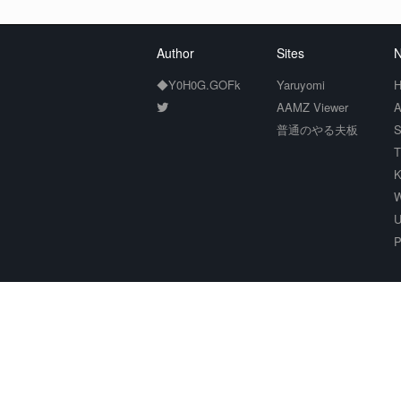
Author
Sites
N
◆Y0H0G.GOFk
Yaruyomi
H
AAMZ Viewer
A
普通のやる夫板
S
T
K
W
U
P