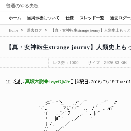
普通のやる夫板
ホーム
当掲示板について
仕様
スレッド一覧
過去ログ一
Home
過去ログ
【真・女神転生strange journy】人類史
【真・女神転生strange journy】人類
レス数：1000
サイズ：2926.83 KiB
15
名前：
真坂大尉◆LoynOjV2r.
[
] 投稿日：
2016/07/19(Tue) 01
_..;;;;ﾆ｀-''"ﾞ'ｭ、 , /",／゛ ._..-'"゛ .〃 1..
ﾞぐ､. ,iｱli,"/ﾝ'" .,.､ .. / ﾞ＿_....vrｉ'" .,..彡
ヽlﾞ .,./ﾝ'".ﾌ _..‐ﾞ'.ｌ､. |ｒ'" |, .ｌ ＿_ !
ｌ:! ... |il″'″ ., ／ ﾞ'′ ゝ｀-｀-―;
`j.!./ .゛ ,／゛
,.ﾞ.ﾞ .,／゛ |＼ 