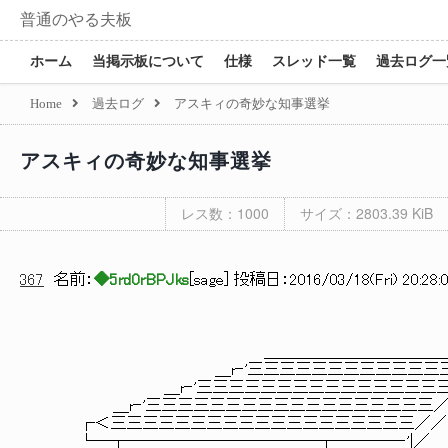
普通のやる夫板
ホーム
当掲示板について
仕様
スレッド一覧
過去ログ一
Home
過去ログ
アスキィの奇妙な知事選挙
アスキィの奇妙な知事選挙
レス数：1000
サイズ：2803.39 KiB
367
名前：
◆5rd0rBPJks
[
sage
] 投稿日：
2016/03/18(Fri) 20:28:
｜ ／
＿＿＿＿＿＿＿＿＿＿＿＿A.＿_
＿r‐'三三三三三三三三三三三三三三／
＿r‐'三三三三三三三三三三三三三三三三／／
＿r‐'三三三三三三三三三三三三三三三三三
┌＜三三三三三三三三三三三三三三三三
└─┬───────────―┬────‐'|／