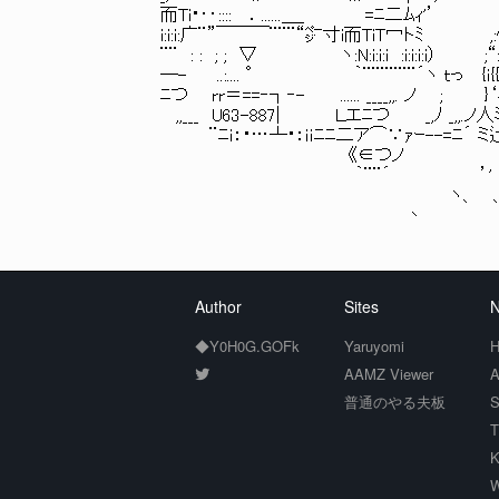
而Ti・‥:::: ．......＿_ =ﾆ二ﾑｨ'’ ,ｨ
i:i:i:广¨”￣￣￣¨¨¨“㌻寸i而TiＴ冖ト
¨¨ : : ; ; ▽ ヽ:N:i:i:i :i:i:
─- ..:.... ° ｀¨¨¨¨¨¨´ヽ ｔ
ﾆつ rr＝==‐┐‐- ...... ____
,,___ U63-887| Ｌエﾆつ _,ﾉ _,,.ノ人ﾐ
¨ﾆｉ：・…┴・：ｉｉﾆﾆ二ア⌒∵ｧｰ--=ﾆ´ ミ辷彡
《∈つノ / 《
｀¨¨´ ’' 《 V 
ヽ、 、 》 
丶 `‐ ‐《
Author
Sites
N
◆Y0H0G.GOFk
Yaruyomi
H
AAMZ Viewer
A
普通のやる夫板
S
T
K
W