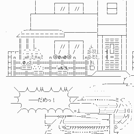
｜ ┌──┬──┐ ｜ ┌─┐ ｜
｜ ｜ // │ // │ ｜ ├─┤ ｜ ｜ 
┌┴―──┴──┴──┴─―┤ └─┘ 
｜ ｜ ｜ ├──┴
｜ ├─────┤ 
. , -‐┴―――――‐-､＿＿_＿＿_＿＿
∠二二二二二二二二二} ├┬───┬
|| || | ┌──┬──┐ ｜｜三三三｜｜
|| || |,, ｜ // ｜ // │ ,;i､ ｜｜三冂三｜｜
┌ｒ‐ｒ‐|| ,";;;`,,";;;`, | / .| / .| 彡ﾐﾐ.|.
├| n || ;;n!!;;ﾐ;;!!n;ﾐ n ＠@n@＠ n. |.n彡ミﾐ;.
├| ||==､@,c3,==||====||====||====||====||ｌ |!i
├| ||==ｌ三三!∴∵：==||==ﾞw%ﾐ%;==||====||..匸!｜｜三
├| ||====||==ｌ三三!==||==ｌ三三!==||====||___／￣￣
￣￣￣￣￣￣￣￣￣￣￣￣￣￣￣￣￣￣￣￣￣￣￣￣ ｧ'
,.. -‐───┴z..‐_┴───ｰ----=ﾆユ
＼＿_人＿人从＿人＿人从／ ´ . . . . ￣’¨
＿） （＿＿ _ ...........................
） ――だめっ！ （ ／-┴‥…・・…‥─-ミ く` 、 （:::::::
￣￣） (￣￣ ￣￣ `ヽ::::::::;::'::::::::〉/ヽヽ ﾞ: | 
／⌒Y⌒Y⌒⌒Y⌒Y⌒Y⌒＼ =⊥....___＿＿}:::::'::::::::://:::::
├──ｩ=ｧｧ━…--==二......_￣￣丁 |:::::::
L___／ /（::::::::::::::::::::::::::::::::::::
`ア_ いｔ辷ｧｧｧｩｩｩｩｩｩｩｧｧｧｧｧァ| 彡
_/二 ｀¨ﾆｉi：・…‥…・：ｉｉiﾆニ¨’| └ｧ