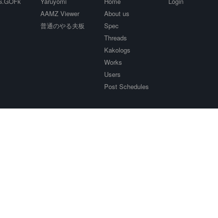
.GOFk
Yaruyomi
Home
Login
AAMZ Viewer
About us
普通のやる夫板
Spec
Threads
Kakologs
Works
Users
Post Schedules