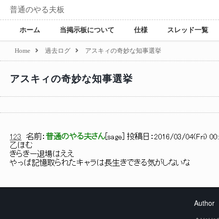
普通のやる夫板
ホーム
当掲示板について
仕様
スレッド一覧
Home
過去ログ
アスキィの奇妙な知事選挙
アスキィの奇妙な知事選挙
123
名前：
普通のやる夫さん
[
sage
] 投稿日：
2016/03/04(Fri) 00
乙ほむ
きらきー退場はええ
やっぱ記憶取られたキャラは長生きできる気がしないな
Author