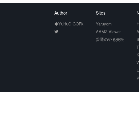
Author
Sites
N
◆Y0H0G.GOFk
Yaruyomi
H
AAMZ Viewer
A
普通のやる夫板
S
T
K
W
U
P