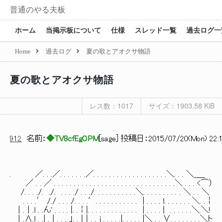
普通のやる夫板
ホーム
当掲示板について
仕様
スレッド一覧
過去ログ一
Home
過去ログ
夏の歌とアオクサ物語
夏の歌とアオクサ物語
レス数：1017
サイズ：1903.58 KiB
912
名前：
◆TV8cfEgOPM
[
sage
] 投稿日：
2015/07/20(Mon) 22:1
. ／. . .／. . . . . . .／. . . . . . . . . . . . . . . . . . .＼. . . ＼_＿
／ . . ／ . . . . . . . . . . . . . . . . . . . . . . . . . . . . . . .＼ . . . <⌒）
/. . . ./. ./. . . . ./ . . ./. . . . . . . . . . .＼. . . . . . . . . . ＼ . . ＼
. . . .′ /./ . . . /. . . .′. . . . . . . . . . . | . . . . l. . . . . . . ＼. .￤
│.│.l . .ん' . . . . |. .￤|. . . . . . . . . . . . . | . . . . | . 
│.∧.l . .| .│. . . 」. . |│. . j . . . . .|. . . . . |＼ . . ∨. . . . . . . .＼ト