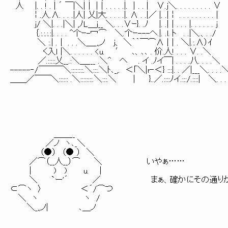
人 |. . ! . | ´ ￣|＼|│ |│. . . . .|. │. . | ∨.j＼.
￤.人.∧. . . .|人| 乂|大. . . . .|. ∧ . .|／ |. .|￤ . . . . . . . . . |
j/ ＼|. . .|＼| ,ﾉL＿j__ ＼. . .∨ｰ}. .ﾉ |. .|│. . . |. . . . . . j
｛.:.:.:.:|. . . . ^个ｰ-冖⌒ ＼.个ｰ---ヘ.|. .l.卜 . 
＼ :.| .│ . . .＼＿_,,ノ j、 ＼｀｀￣⌒∧ |│. ＼|.:.∧）ｲ
く入ｌ |＼. . . . . . <u. ′ ､、､､ . 价.人! . . . ∨. .＼
／.:::::乂__.:＼＿___ .＼^ へ . イ .ﾉイ￣| . . . .八. . . .＼
-----‐/￣￣￣＼::::::::.＼:::.＼ﾄ､_,. ＜｢＼|r‐＜} :::|. . ／|___＼. . . .
＿＿／￣￣＼:::::: .＼::::::::.＼:::.＼ | }..／.::::ﾉイ.:::/.::::| ＼. . 
＿＿__
／ノ ヽ､_＼
（●） （● ） ＼
／⌒（__人__）⌒ ＼ いやぁ……
| ) ) u. |
＼ `ー'´ ／ まぁ、確かにその通りかも
⊂⌒ヽ 〉 ＜´/⌒つ
＼ ヽ ヽ /
＼_,,ノ| ､＿ノ