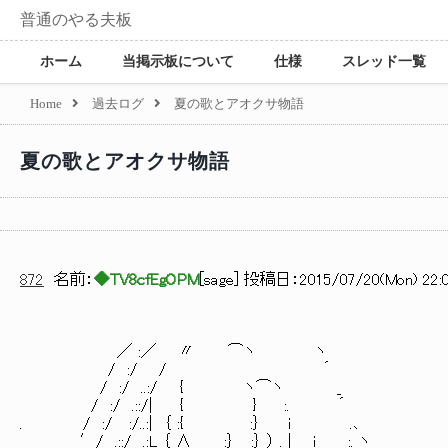
普通のやる夫板
ホーム
当掲示板について
仕様
スレッド一覧
Home
過去ログ
夏の歌とアオクサ物語
夏の歌とアオクサ物語
872
名前：
◆TV8cfEgOPM
[
sage
] 投稿日：
2015/07/20(Mon) 22:0
／ :／ 〃 ⌒ヽ ヽ
/ :/ / ´
/ :/ ..:/ { ヽ⌒ヽ _
/ :/ .::/| { } :. ´
. / :/ :/..:| ｛ :{ :｝ i .､
′/ .::/ .:L_｛ ∧ :｝ :｝ ） . | i :. ヽ