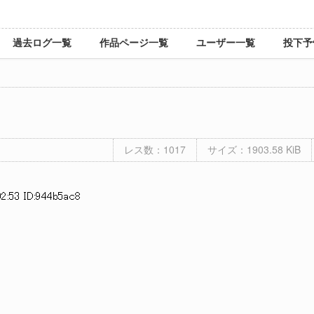
過去ログ一覧
作品ページ一覧
ユーザー一覧
投下予
レス数：1017
サイズ：1903.58 KiB
2:53 ID:944b5ac8