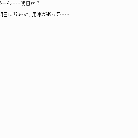
‘: うーん……明日か？
 明日はちょっと、用事があって……
…