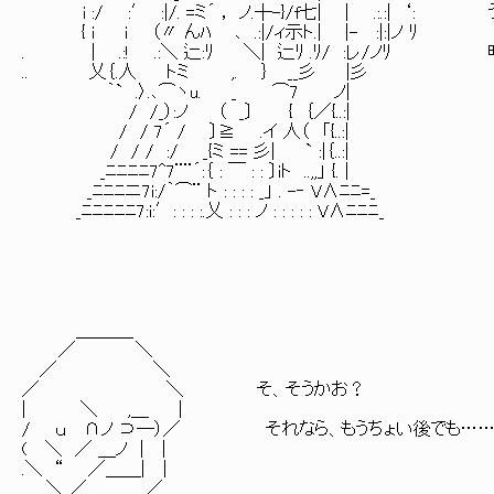
i :/ :′ :|/. =ミ´ ， ノ.┼-}/f七| | .:.:| 
{ i i （〃 んﾊ ､ .:|/ィ示ト.| |- :|:|ノ ﾘ
. | .:! .:＼ 辷:ﾘ ＼| 辷ﾘ .ﾘ/ :レ/ノﾘ
.. 乂｛.人 トミ ,. ｝ __彡 |彡
｀` .〉.､⌒ヽu. _ ⌒7 ノ|
/ /_）:ノ （ _〕 { ｛／{..:|
/ / 7´ / 〕≧ .イ 人（ 「{..:|
/ / / :/ _{ミ == 彡| ` :|｛..:|
_ﾆﾆﾆﾆ7^7¨¨´:｛ : ￣ : : 〕iト ..,,」 {. |
_ﾆﾆﾆニ7i:/｀⌒¨ ト : : : : _」 . -‐ V∧ﾆﾆ=_
_ﾆﾆﾆﾆﾆ7:i:′: : : :.乂 : : : ノ : : : : : V∧ﾆﾆﾆ_
＿＿＿_
／ ＼
／ ＼
／ ＼ そ、そうかお？
| ＼ ,＿ |
/ ｕ ∩ノ ⊃―）／ それなら、もうちょい後でも…
( ＼ ／ ＿ノ | |
.＼ “ ／＿＿| |
＼ ／＿＿＿ ／