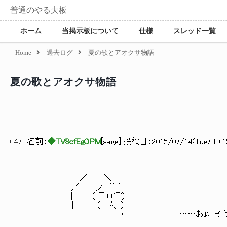
普通のやる夫板
ホーム
当掲示板について
仕様
スレッド一覧
Home
過去ログ
夏の歌とアオクサ物語
夏の歌とアオクサ物語
647
名前：
◆TV8cfEgOPM
[
sage
] 投稿日：
2015/07/14(Tue) 19:1
／￣￣＼
／ _,ノ ｀⌒
｜ .（ ⌒）（⌒）
. ｜ （___人__）
| ﾉ ……あぁ、そういうこと
.| |