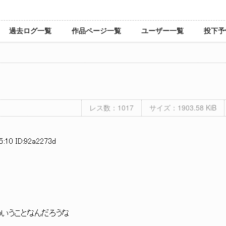
過去ログ一覧
作品ページ一覧
ユーザー一覧
投下予
レス数：1017
サイズ：1903.58 KiB
5:10 ID:92a2273d
なんだろうな