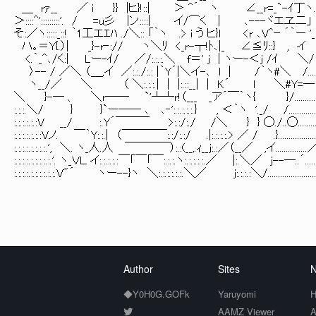
＿ rｧ__ ／ i }} |ヒ}!::| ＞ ^´ ヽ ∠__r=_`-ｲ丁ヽ.|ヽ::
＞::::^':::::::::'. / =u彡 |ン::::| イ/⌒く | ､---ヾエヱ二」 
そ:／ヽ:::::_::! ｀1工エｴﾊ ./＼:: 「｀ヽ .> i う ヒ}l <r ､V^ｰ ´｀ー 
ハ｡＝Y{.）| _}-r‐:// ヽ＼ﾘ <_r-┬!ﾄ､|_ ∠≦ﾘ
<.｀_^､/く:| Lー-ｲ/ ／/:.:.:.＼ f＝' j | ヽ
〉-- / ／＼ （＿,イ ／:.:./:.: |｀Y´|＼イ-､ l | /｀
ヽ__/／ ＼ （ ＼:.:.:.| | |:.::__| | K´ 
＼ }-― 、 ＼r── `'┴┴r!（___ _ア´￣｀ヽ{ }/................
:.:.:.＼/ } }`ー―― ､ ､‐':.:.:.:.:.} , ＜｀ヽ '._/ /....................
:.:.:.:.:.:V __/ :.Y´￣￣￣ >:.:/:./ /＼ } } ◯./..◯...............
:.:.:.:.:.:.:Vノ. ￣｀Y:.:.| （￣￣￣￣:.:/:.:/ .|:.:.:.:.> ／ / .}.....................
:.:.:.:.:.:.:.:.', ＼. ヽ_人.人 ￣￣￣￣）:.:(__,.ｨ__j:.:／（__／ ,イ...............／.
:.:.:.:.:.:.:.:.:.'. ヽ_ＶＬ イ:.:.:.:.:￣「￣「￣:.:.:.ヽ:.:.:.:.:.／ |:.＼／ j--―..´......
:.:.:.:.:.:.:.:.:.:.V"´ ヽー--}ヽ ＼:.:.:.:.:.:.＼／ j:.:.:.:＼/.......................
Author
Sites
N
◆Y0H0G.GOFk
Yaruyomi
H
AAMZ Viewer
A