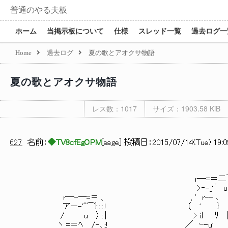
普通のやる夫板
ホーム
当掲示板について
仕様
スレッド一覧
過去ログ一
Home
過去ログ
夏の歌とアオクサ物語
夏の歌とアオクサ物語
レス数：1017
サイズ：1903.58 KiB
627
名前：
◆TV8cfEgOPM
[
sage
] 投稿日：
2015/07/14(Tue) 19:0
r―=＝二￣｀
>‐-_'´ u V::::
r―-―=＝ 、 , ' r-- ､ }::::
アー-'^⌒}:::::! （ ' } 「r､::
/ u 〉:::| > i} ﾘ |ヒ}}:
ヽ =＝ﾍ /-､::! ＿ __ ／ ｰ-u' |ン::