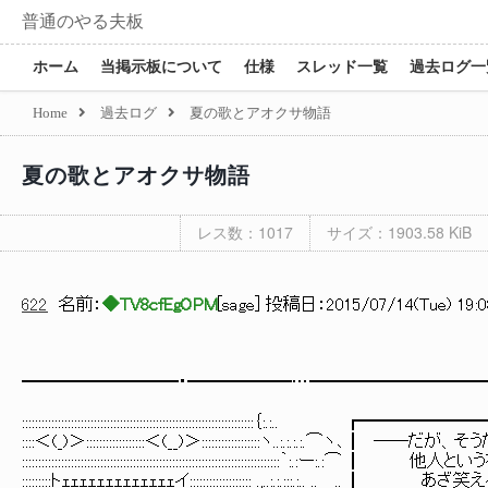
普通のやる夫板
ホーム
当掲示板について
仕様
スレッド一覧
過去ログ一
Home
過去ログ
夏の歌とアオクサ物語
夏の歌とアオクサ物語
レス数：1017
サイズ：1903.58 KiB
622
名前：
◆TV8cfEgOPM
[
sage
] 投稿日：
2015/07/14(Tue) 19:0
━━━━━━━━━・━━━━━━…━━━━━━━━━━
:::::::::::::::::::::::::::::::::::::::::::::::::::::::::::::::
::::＜(_)＞::::::::::::::::::＜(__)＞::::::::::::::::::ヽ..:.:
:::::::::::::::::::::::::::::::::::::::::::::::::::::::::::::::::::
:::::::::トｪｪｪｪｪｪｪｪｪｪｪｪｪイ:::::::::::::::::::_.,..:.:.