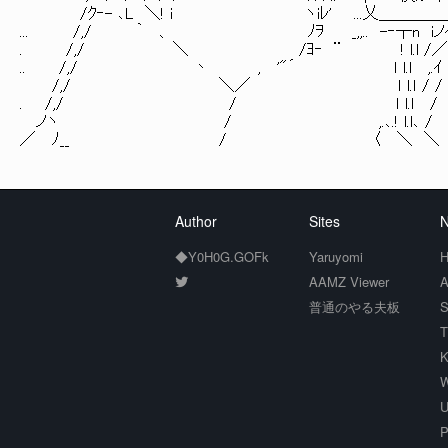
/ｸ‐- ､L ＼! i ヽiﾚ' ...乂＿＿＿＿
... /,/ ｀ 、 ﾉｦ _,,.. -‐┬n iノｲ.
. /,/ ＼ /ﾖ‐ ¨ ! l.l /／
.. /,/ 丶 , '"´ ｌ l.l ,.ｲ
/,/ ＼／ ｌ l.ｌ / /
. /,/ / ｌ l.l /
ノヽ / ,.､.! l.l､ /
／ ﾉ__ / 〈 ＼ ＼
Author
Sites
N
◆Y0H0G.GOFk
Yaruyomi
H
AAMZ Viewer
A
普通のやる夫板
S
T
K
W
U
P