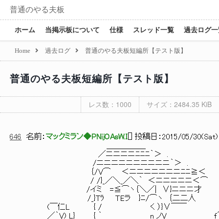
普通のやる夫板
ホーム
当掲示板について
仕様
スレッド一覧
過去ログ一
Home
過去ログ
普通のやる夫板短編所【テスト版】
普通のやる夫板短編所【テスト版】
レス数：1000
サイズ：2484.35 KiB
646
名前：
マックミラン◆PNijOAsW.I
[
] 投稿日：
2015/05/30(Sat) 
＿＿＿＿＿
／ニニニニﾆﾆﾆ｀＞ .
/ニニニニニニニニニニ｀＞ .
｛/V⌒ ＜ニニニニニニニﾆﾆ≧＜
/ /}_／＼_／＼｀ ＜ニニニニニ＜⌒
/イミ =≦⌒ヽ｛＼／| ∨}ニニニ才
/_}Tﾗ ＴEラ }ﾆ/⌒ヽ ｛二二人
(￣仁L { / く ）}∨￣￣
／｀V) L} { ｀＿ n_ノV f´￣￣￣