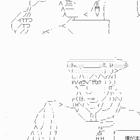
｛ _／｀¨´ ∧ _}三ヽ /|{ ,'. |
__// ∧ｰ─ / 門 { | 同じ皿か
／ ノ/） 人＿＿. ＜ ∨ { 乂＿＿＿
／ イＴTつ ／┴─────┴┐
{ ／Ｔつ . -＜. {
｀Y ／ノ ,x＜´ ＼ {
,.::::::::::::::::::::::::::::::::::::::::::::::::｀ｰ-..._
i::::ﾄｖ､:::::;＿＿＿;;::ミ、ﾚ!:::::::::::彡
ヽ:!: : :｀: : : : : : : : : j : :_l:＞'"´
i:,､: ハ: : ／ヽ/＼ｒ'/ｨ }
lﾊ/ｨｔラｖ'"代ｔﾗ i >, l
ﾍ ￣ l : lＴ´,、
ハ ヽ-' ' ﾉ lヽ ヽ
＿ ,、 ┌〈 {:ﾄ､ ｰ＝ , ／ ! ):i＼!
/ ヽ ＞ ..,_ i H＼! ヽ￣´ｨ / / /、
. ／i ', ￣Ｖ ＼¨´_／-‐'" //￣ ‐- ..,,
. / ｉ i ＼ 「ｉ | _,,..ｨ ＼
〈 ; l : ｀ｰ┴┴ ﾆ¨--‐, ´､
∧ ,/ l i ｒｭ‐…'" i
. /i ', ｉ .ｌ ﾘ _占¨ f´￣￣￣￣￣
/ l i ヽ. i l H Ｈ. | 僕が本を読む