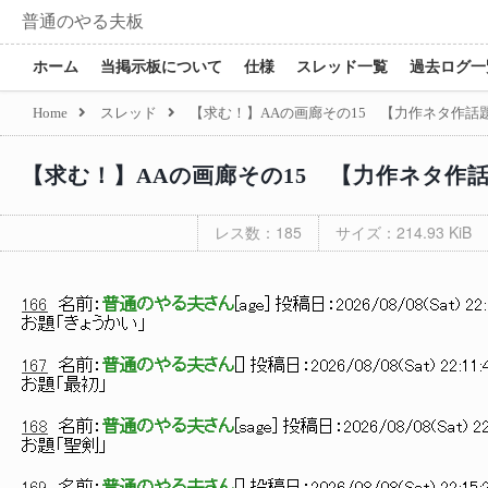
普通のやる夫板
ホーム
当掲示板について
仕様
スレッド一覧
過去ログ一
Home
スレッド
【求む！】AAの画廊その15 【力作ネタ作話
【求む！】AAの画廊その15 【力作ネタ作
レス数：185
サイズ：214.93 KiB
166
名前：
普通のやる夫さん
[
age
] 投稿日：
2026/08/08(Sat) 22:
お題「きょうかい」
167
名前：
普通のやる夫さん
[
] 投稿日：
2026/08/08(Sat) 22:11:
お題「最初」
168
名前：
普通のやる夫さん
[
sage
] 投稿日：
2026/08/08(Sat) 22
お題「聖剣」