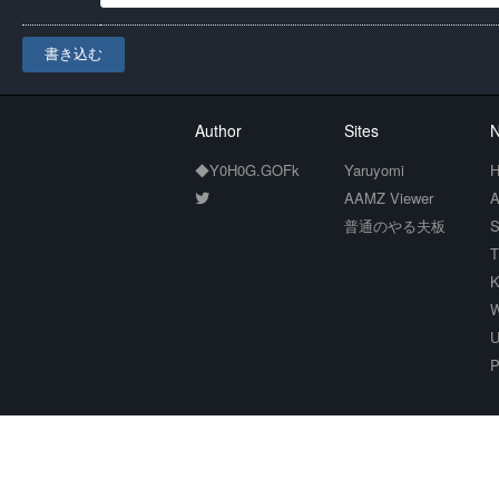
書き込む
Author
Sites
N
◆Y0H0G.GOFk
Yaruyomi
H
AAMZ Viewer
A
普通のやる夫板
S
T
K
W
U
P