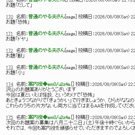
169
名前：
普通のやる夫さん
[
] 投稿日：
2026/08/08(Sat) 22:15:
お題「だして」
170
名前：
普通のやる夫さん
[
sage
] 投稿日：
2026/08/08(Sat) 22
お題「恐怖」
171
名前：
普通のやる夫さん
[
sage
] 投稿日：
2026/08/08(Sat) 22
お題「ドヤ」
172
名前：
普通のやる夫さん
[
sage
] 投稿日：
2026/08/08(Sat) 22
お題「獣」
173
名前：
普通のやる夫さん
[
sage
] 投稿日：
2026/08/08(Sat) 22
お題「小」
174
名前：
案内役◆em0/u2z4a.
[
] 投稿日：
2026/08/08(Sat) 22:
沢山のお題案ありがとうございます
今回は夏といえば怪談、というわけで「恐怖」
あときょうつながりで「きょうかい」で行きましょうか、ひらがなな
これらのうちの片方ないし両方に当てはまるAAを作成してくださ
175
名前：
案内役◆em0/u2z4a.
[
] 投稿日：
2026/08/08(Sat) 22:
次回のお題案の募集は八月二十二日」（土）午後十時ぐらいか
それでは、今回も案内役を頑張らせていただきますのでよろしく