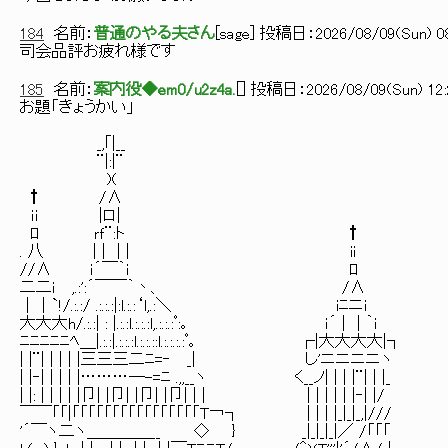
184
名前：
普通のやる夫さん
[
sage
] 投稿日：
2026/08/09(Sun) 08
司会品評お疲れ様です
185
名前：
案内役◆em0/u2z4a.
[
] 投稿日：
2026/08/09(Sun) 12:
お題「きょうかい」
_,｢|__
¨|:|¨
)(
† /∧
ｉｉ |ロ|
ﾛ ｒｆ¨:ト †
. 八 | | | | ii
//∧ ｉ´￣｀ｉ ﾛ
二二ｉ ,.:':´￣￣｀丶、 /∧
｜｜`!/.:.:/ .:.:.:|:l.:.:‘l,.:＼ iﾆニi
大大大h/.:.:| : |.:.:l.:.:.:l,.:.:.:ﾟ:｡ ｉ´ | | ｀ｉ
ﾆﾆﾆﾆﾆﾍ＿|.:.:|.:.:.:l.:.:.::l.:.:.:.:ﾟ｡ ┌|大大大大|┐
| |¨| | | | |三三三二ﾆ=‐ _| し'ニニニニヽ
| |‐| | | | |………─-=ﾆ .,,__ヽ く__ノ| | | |¨| | |_
| |: | | | | |卩| |卩| |卩| |卩| | | | | | | | |‐| |/
￣￣「「|「「「「「「「「「「「「「「「「T￢┐ | | | |_|_|_,|///
'´￣ヽ二ヽ＿＿＿＿__ ◇ } _|_|_|_|／ /「「「