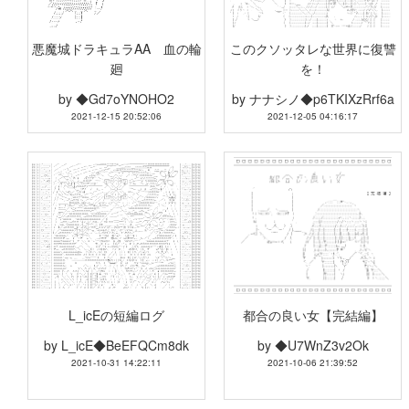
悪魔城ドラキュラAA 血の輪
このクソッタレな世界に復讐
廻
を！
by
◆Gd7oYNOHO2
by
ナナシノ◆p6TKIXzRrf6a
2021-12-15 20:52:06
2021-12-05 04:16:17
L_icEの短編ログ
都合の良い女【完結編】
by
L_icE◆BeEFQCm8dk
by
◆U7WnZ3v2Ok
2021-10-31 14:22:11
2021-10-06 21:39:52