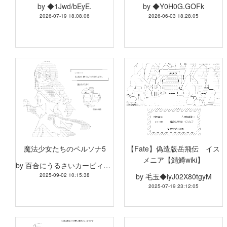
by
◆1Jwd/bEyE.
by
◆Y0H0G.GOFk
2026-07-19 18:08:06
2026-06-03 18:28:05
魔法少女たちのペルソナ5
【Fate】偽造版岳飛伝 イス
メニア【鯖鱒wiki】
by
百合にうるさいカービィ◆t9Cp.82R7Y
2025-09-02 10:15:38
by
毛玉◆iyJ02X80tgyM
2025-07-19 23:12:05