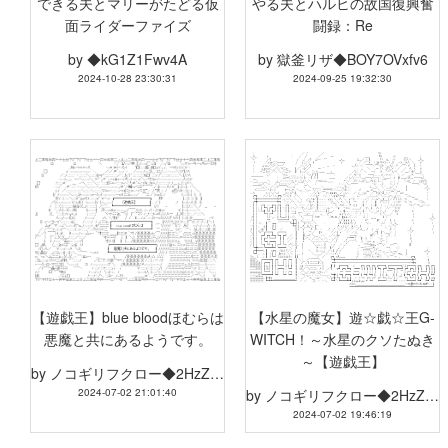
できる夫とマリーがたどる仮
やる夫とハルヒの故国復興奮
面ライダーファイズ
闘録：Re
by
◆kG1Z1Fwv4A
by
獄釜リザ◆BOY7OVxfv6
2024-10-28 23:30:31
2024-09-25 19:32:30
【遊戯王】blue bloodほむらは
【水星の魔女】遊☆戯☆王G-
悪魔と共にあるようです。
WITCH！～水星のクソたぬき
～【遊戯王】
by
ノコギリフクロー◆2HzZvIFA66
2024-07-02 21:01:40
by
ノコギリフクロー◆2HzZvIFA66
2024-07-02 19:46:19