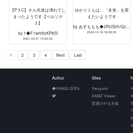
【P３C】キル夫達は壊れてし
ゆかりくんは、「未来」を変
まったようです【ペルソナ
えたいようです
３】
by
あずももも◆2RUSVh/QzhjH
by
1◆F1wht9zKP8SI
2020-12-18 18:39:30
2021-02-07 15:53:35
1
2
3
4
Next
Last
Author
Sites
N
◆Y0H0G.GOFk
Yaruyomi
H
AAMZ Viewer
A
普通のやる夫板
S
T
K
W
U