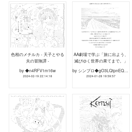
色相のメチルカ - 天子とやる
AA劇場で学ぶ「旅に出よう、
夫の冒険譚 -
滅びゆく世界の果てまで。」
by
◆n4RFV1m16w
by
シンブロ◆gO3LQtpnEQQ3
2024-02-19 22:14:18
2024-01-28 19:59:57