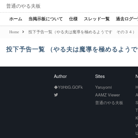
普通のやる夫板
ホーム
当掲示板について
仕様
スレッド一覧
過去ログ一
Home
投下予告一覧（やる夫は魔導を極めるようです その３４）
投下予告一覧 （やる夫は魔導を極めるよう
Author
Sites
N
◆Y0H0G.GOFk
Yaruyomi
H
AAMZ Viewer
A
普通のやる夫板
S
T
K
W
U