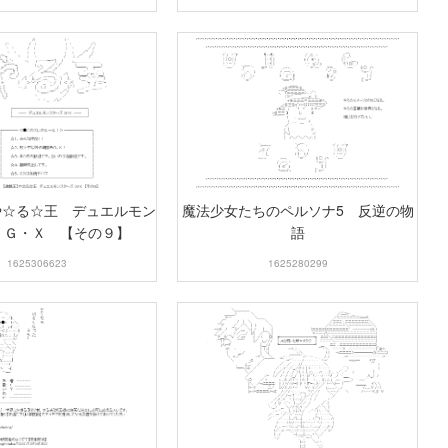
や☆る☆王 デュエルモン
魔法少女たちのペルソナ5 反逆の物
 Ｇ・Ｘ 【その９】
語
1625306623
1625280299