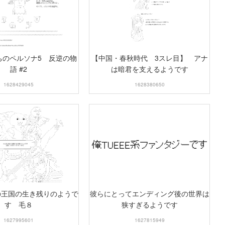
ちのペルソナ5 反逆の物
【中国・春秋時代 3スレ目】 アナ
語 #2
は暗君を支えるようです
1628429045
1628380650
の王国の生き残りのようで
彼らにとってエンディング後の世界は
す 毛８
狭すぎるようです
1627995601
1627815949