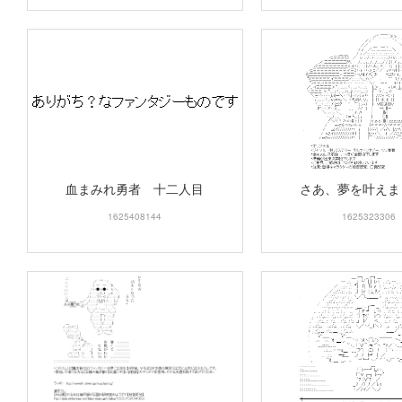
血まみれ勇者 十二人目
さあ、夢を叶えま
1625408144
1625323306