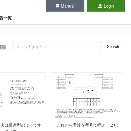
Manual
Login
告一覧
Search
る夫は量産型のようです
これから君達を番号で呼ぶ ２犯