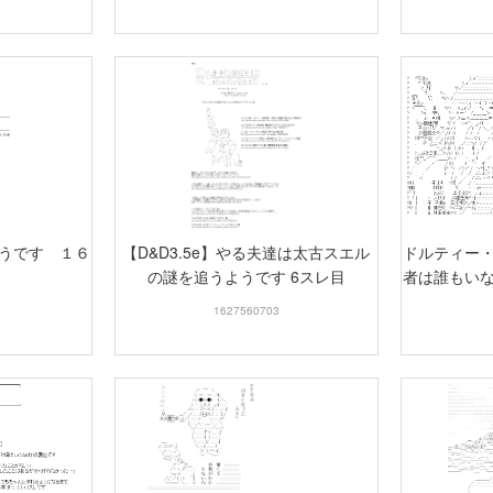
うです １６
【D&D3.5e】やる夫達は太古スエル
ドルティー
の謎を追うようです 6スレ目
者は誰もい
1627560703