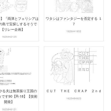
回】『両津とフェリシアは
ワタシはファンタジーを否定する １
の島で宝探しするそうで
７
』【リレー企画】
1626441852
1626442125
】やる夫は無茶振り王国の
ＣＵＴ ＴＨＥ ＣＲＡＰ ２ｎｄ
です90【R-18】【技術
1625484923
開発】
1625846121