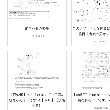
絶体絶命の艦長
このクソッタレな世界に
作目【鬼滅の刃オマ
1628603294
1628580123
【Ffh2風】やる夫は無茶振り王国の
【遊戯王】blue bloo
研究者のようです94【R-18】【技術
共にあるようです。
開発】
1628265122