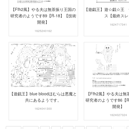
【Ffh2風】やる夫は無茶振り王国の
【遊戯王】遊☆戯☆王 
研究者のようです89【R-18】【技術
ス【最終スレ
開発】
1624717341
1625240162
【遊戯王】blue bloodほむらは悪魔と
【Ffh2風】やる夫は
共にあるようです。
研究者のようです86【R
開発】
1624041300
1624027324