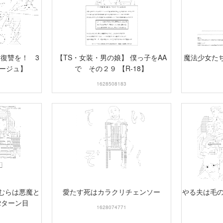
復讐を！ 3
【TS・女装・男の娘】 僕っ子をAA
魔法少女た
ージュ】
で その２９ 【R-18】
1628508183
dほむらは悪魔と
愛たす死はカラクリチェンソー
やる夫は毛
2ターン目
1628074771