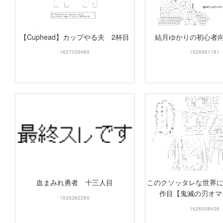
【Cuphead】カップやる夫 2杯目
結月ゆかりの初心者向
1627029460
1626961181
血まみれ勇者 十三人目
このクソッタレな世界に
作目【鬼滅の刃オマ
1626362260
1626008428