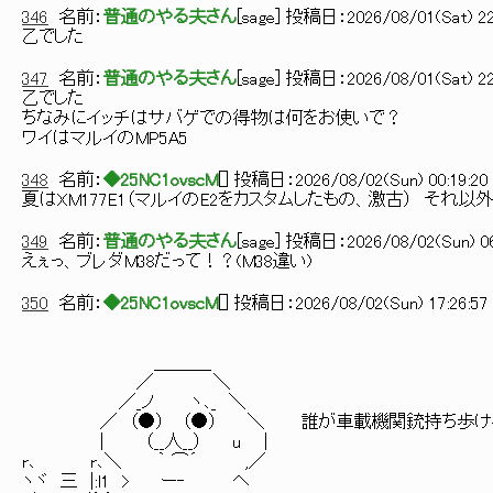
346
名前：
普通のやる夫さん
[
sage
] 投稿日：
2026/08/01(Sat) 22
乙でした
347
名前：
普通のやる夫さん
[
sage
] 投稿日：
2026/08/01(Sat) 22
乙でした
ちなみにイッチはサバゲでの得物は何をお使いで？
ワイはマルイのMP5A5
348
名前：
◆25NC1ovscM
[
] 投稿日：
2026/08/02(Sun) 00:19:20 
夏はXM177E1（マルイのE2をカスタムしたもの、激古） それ以
349
名前：
普通のやる夫さん
[
sage
] 投稿日：
2026/08/02(Sun) 06
えぇっ、ブレダM38だって！？(M38違い)
350
名前：
◆25NC1ovscM
[
] 投稿日：
2026/08/02(Sun) 17:26:57 
＿＿＿_
／ ＼
／_ノ ヽ､_ ＼
／ （●） （●） ＼ 誰が車載機関銃持ち歩け
| （__人__） u |
r､ r､＼ ｀ ⌒´ ,／
ヽヾ 三 |:l1 > ー‐ ヘ