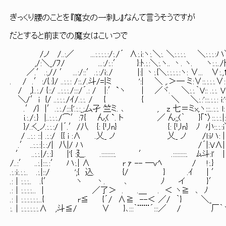
ぎっくり腰のことを『魔女の一刺し』なんて言うそうですが
だとすると前までの魔女はこいつで
/ノ /..:／ ...:.:.:.:.:/:./´ ∧:.i:ヽ:.＼:. ＼:.:.:.:. ＼:.:.:.:ハ＼
,/:＼_/ﾌ/ ...:/:.:′ }:ﾄ.:.:＼:.ヽ.. 丶. ヽ. ヽ:.:../ﾄ.ヽ:.:.:.:.
／.′.:,// ′ ...:/::′.:.:/i:./ |:| 丶:.{＼:.:.:.:.:ヽ: ∨... ∨:.,1:ﾊ
. / .′:/{.:}/ ..:.:.: /::./.斗/=|ミ ':| ＼ ,.＞― ミ:∨::.:.:.:.∨:|i:.:.{ {:
/ ,}..:./ {::/ ..:.:.:./:::/´.: / |:′`ヽ | ／ヾ. ＼:.:.｀V:: .:.:. V|.
＼/′i {/ ..:.:.:./ｲ/.:.:. / { { ＼ ＼:.:':::.:.:.: i:'{ﾊ:.:.
.′/} |′.:.:./:::{'.:.:_;厶孑 竺ミ. ､ , z 七＝ミx,ヽ:::..:.:. l:∨i
i.:./:.} |..:.:.:./⌒′:7{ ん;( `. ト ／ ん;;(｀ }｢`〉::.:.:.|:.:Vi:
}/.:く_ノ.:.:.:/ |´.′/八 {: {リn} {: {リn} ﾉ 小::.:.:i＼{∨}
/ ..:.: ::| .:.:/ {{ i :∧ .乂_ ノ 乂_ ノ /l:iハ: | 
.′ ..:.:.:|:.:/| 八|/ ハ /´|:V∧| iヽ
′ ..:.:.|/:.:} |'{ :廴. .:::::::::. ′ .:::::::::. ﾑ斗:l'
/..:′ ..:.|:::.:′ ハ:.| ∧ r ｧ -- ―vﾍ / !:.} |:...:ﾍ:.:
.:.:i:.:.:.. .:.|::/ ';{ 込. {/ } .ｲ | ′ |:::::::∧
.:｜:.:.:.. .{′ ヽ 丶. ､ ﾉ イ }′ }:::::::::
.:｜:.:.:.:... | ／了＞ . .＿ . ＜ ヽ≧ ､ ﾉ '::::::::::
.:｜:.:.:.:.:.:...{ r≦ {´/ ∧≧ --＜ ／/ ｀} ＼_ /::::::::
:.｜:.:.:.:.:.:.∧ ,斗≦/ ∨ }､:::｀¨¨¨´:::／ / 厂｀ヽ /:::::::::::