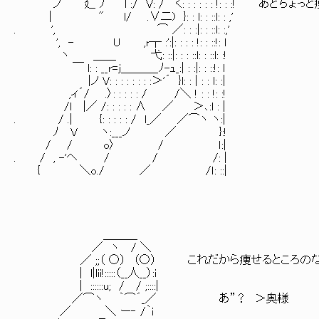
ノ 廴 ﾉ l :/ V: /⌒く: : : : : : !: : :! あとちょ
| " l/ .∨二) }: : l: : ::l: : ,'
. ', ⌒ ／: : :|: : ::l: :,'
', - U ,r┬ :':|: : : : !: : ::!: l
ヽ ＿＿ 弋: ::|: : : ::l: : ::l: :!
￣ l: : __r=j＿＿＿_ﾉ-ｭ_:| : :|: : ::!: l
|ノ V: : : : : : : :＞'´ }l: : | : : l: :|
,ィ´/ .〉: : : : : / /＼ ! : : !: :!
/l |／ /: : : : : ∧ ／ ＞､:l : |
. / .| {: : : : : / l_／ ／⌒ヽ ヽ:|
ﾉ V ヽ:___ノ ／ }:!
/ / o〉 / ｌ:|
. / , -'ヘ / / /: |
{ ＼o./ ／ /ｌ: ::|
＿＿＿
／ ヽ / ＼
／ ;;（ ○） （○） これだから痩せるところの
| l|lii!:::::（__人__）:i
| ::::::u; / / ;::::|
／⌒ヽ ｀⌒´_／ あ”？ ＞奥様
／ ＼ ー‐ /｀i