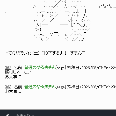
.: :: :: ::.／.:: .:: ／:: :i:: :: :: :. :: :: :.
/:: :: :: /.: :: ::／:: :: :人:: :: ::/,:: :: :
. |:: :: ::--‐:: /:: :: :／‐--:: :l:: :}:: :: ::|
. |:: ::.{::.l:: ／):: ／ }.::/.:: }:: :､八
. |八:: :／ ／ }/|:: :/:: ::(::. :＼
人} === ==== }/⌒＼::〉::／
⌒):: { ' ' ' ' : __ノ:: :: ::／
<:: 込､ V ￣) u. ／.:: ::＼⌒
⌒):: :＞‐ ‐‐＜:: ::)／:: ::)
ってな訳で8/15（土）に投下するよ！ すまん子！
362
名前：
普通のやる夫さん
[
sage
] 投稿日：
2026/08/07(Fri) 22
腰はしゃーない
お大事に
363
名前：
普通のやる夫さん
[
sage
] 投稿日：
2026/08/07(Fri) 23
お大事に
一言書き込み