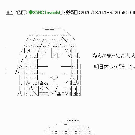
361
名前：
◆25NC1ovscM
[
] 投稿日：
2026/08/07(Fri) 20:59:59 
-====--- ､
.:.:.´,:.:.:.:.:.:.:.:.:.:.:.:.:.:.:.:.:＼
/:.:../:.:.:.:./:.:.:.:.:.:.:.:.:.:＼:.:.:.ヽ
. /:.::./:.:.:.:./:.:. / l:.:.:.:.ﾄ､:.:.ヽ:.:.:.
/:|::,ｲ:.:.:. /:.:.:.,′|::.:.:.:| ∨:i|:.:.:..
′jﾉi|:.:.:.:.| ／ |／|/ Ⅵ: . |:. なんか思ったより
|:./ . :i|:.:.:.:.|′ |:.:. |:.
. ,:/: . :.i|:.:.:.:.|━━ ━━|:.:. | | 明日休むってさ
. 八 : i|:.i|:.:.:.:.| , , , , , , |:.:. | |
|:. i|:.i|:.:.:.:.| ﾏ__ﾌ 八. | |
|:. i|从:.:.:.:j{≧o｡ ___ イ i|:.:从|
|:. i|:.:八:.:.:|＜へ / ＼:.:.: i|:.:i|:.:|
八 i|:.:.:.:.＼|ﾆﾆﾆ.｀Y´≦ﾆⅤ:i|:.:i|:.:|
--……‐
､丶`￣~^:: :: :: :: :: :: :､
／:: :: :: :: :: :: :: :: :: :: ＼: ::＼