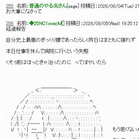
355
名前：
普通のやる夫さん
[
sage
] 投稿日：
2026/08/04(Tue) 21
お大事になさって
356
名前：
◆25NC1ovscM
[
] 投稿日：
2026/08/05(Wed) 19:35:12 
経過報告
自分史上最悪のぎっくり腰であったらしく昨日はまともに寝れず
本日仕事を休んで病院に行くという失態
くそぅ前はほっときゃ治ったのに ってぼやいたら
,. ＜:￣￣￣￣￣￣｀＞ ._
／: : : : : : : : : _: : : : : : : : : : : : :｀ヽ
／:/: : : : : : : : : : : ヽ: : : : : : : : : : : : :ﾍ
/ : / : : : ﾊﾊ: : : : : : ::∧: : : : : : : : : : : : :ﾍ
. /: : ,': : : :/ V: : : : : : :∧: : : : : : : : : : : : :ﾊ
/: :|: {: : : / l: : |: : : : : :∧: : : ヽ: : : : : : : : ',
!: /|: :',: :/── l: :ﾊ: : : : : : ∧: : : :l : : : : : : : : ,
l/ ! : ヽ| ─ |/ V: : : : : : ﾊ : : :! : : : : : |: : :} もう
ヽ|ヽｌ ￣l￣｀l V: :ﾄ､: : : :}: :: ｌ : : : : : | : : !