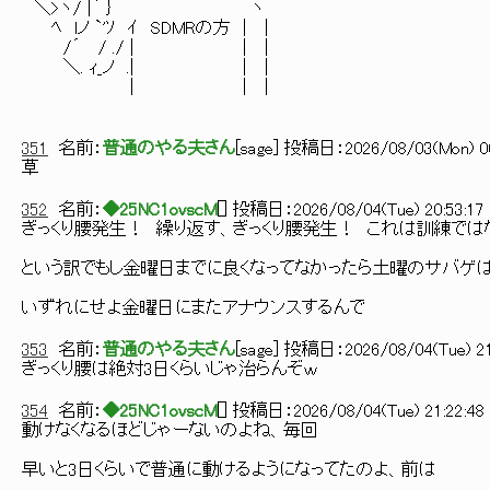
＼>ヽ/ |｀ ｝ ヽ
ﾍ lノ `'ｿ ｲ SDMRの方 | |
/´ / ./ | | |
＼. ｨ_ノ .| | |
| | |
351
名前：
普通のやる夫さん
[
sage
] 投稿日：
2026/08/03(Mon) 00
草
352
名前：
◆25NC1ovscM
[
] 投稿日：
2026/08/04(Tue) 20:53:17 
ぎっくり腰発生！ 繰り返す、ぎっくり腰発生！ これは訓練では
という訳でもし金曜日までに良くなってなかったら土曜のサバゲ
いずれにせよ金曜日にまたアナウンスするんで
353
名前：
普通のやる夫さん
[
sage
] 投稿日：
2026/08/04(Tue) 21
ぎっくり腰は絶対3日くらいじゃ治らんぞｗ
354
名前：
◆25NC1ovscM
[
] 投稿日：
2026/08/04(Tue) 21:22:48 
動けなくなるほどじゃーないのよね、毎回
早いと3日くらいで普通に動けるようになってたのよ、前は