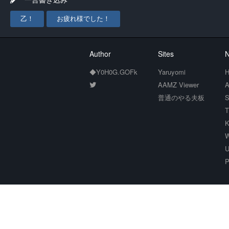
乙！
お疲れ様でした！
Author
Sites
N
◆Y0H0G.GOFk
Yaruyomi
H
AAMZ Viewer
A
普通のやる夫板
S
T
K
W
U
P