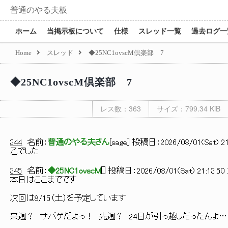
普通のやる夫板
ホーム
当掲示板について
仕様
スレッド一覧
過去ログ一
Home
スレッド
◆25NC1ovscM倶楽部 7
◆25NC1ovscM倶楽部 7
レス数：363
サイズ：799.34 KiB
344
名前：
普通のやる夫さん
[
sage
] 投稿日：
2026/08/01(Sat) 21
乙でした
345
名前：
◆25NC1ovscM
[
] 投稿日：
2026/08/01(Sat) 21:13:50
本日はここまでです
次回は8/15（土）を予定しています
来週？ サバゲだよっ！ 先週？ 24日が引っ越しだったんよ