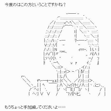
今度のはこの方ということですかね？
-── - _
:'"::::::::::::::::::::::::::::::: 丶､
／/:::::::::::xヘﾍ＼::::＼::::::::::＼
/:::/:::::::::::/'⌒⌒' :丶:::::＼::::::::::ヽ
,':::/::::/:::::/ l:| ＼::::丶 :::::::'.
::::/::::/::: / !| ヽ:::: ＼::::l
|::,'::::/l::::,' -― ﾘ-―‐-':;:::::: ヽ|
V:::/:::!/| - ‐ ';::ヽ::::';
/::/::: |:N _＿ ｨ==-、 }::い :|
|::ﾊ/＾{:|〃´⌒` ,, ﾊ|∧:l
|,'ハ（小. '' ' ｰ/ ';!
|! `､:ｰﾍ、 v ｧ ｲ:,′ j|
＼:::l＞ _ , イ/:::i
';:::|::::r|＞ ｰ '´|::Ⅳ:::::|
r-､ |:::L:八 |/│::::|
＼＼ fﾍ-―t―ｪェ|:::|<＼＼ ／/;>|::::::l＞､
＼ヽ__ |│ﾍ ￣￣j::∧＼>ｨ介ﾄ<;/∧::::|丶､辷>､_
/'´ヘl│ '､ |/ ヽ{￣{{_}￣}/ ヽ:| / |
{ ヘ'.} ∨ ∨ / `7/{{ﾍ匕. 丶 / │
もうちょっと手加減してくださいよ……