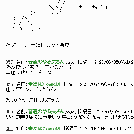
／ , ⌒ヽ ヽ / /
ｒ´ ／ ＼ ヽ / ﾅﾝﾃﾞﾓﾅｲﾃﾞｽﾖｰ
{ < ： (__ﾉﾉ
.；i /＼ ヽ ；. | |
； / /； ＼ i ：. | |
(＿ ) (＿ヽ. | |
だってお！ 土曜日は投下濃厚
357
名前：
普通のやる夫さん
[
sage
] 投稿日：
2026/08/05(Wed) 20
その腰の状態でPC弄れるの…？
無理はせんで下さいね
358
名前：
◆25NC1ovscM
[
] 投稿日：
2026/08/05(Wed) 20:43:29 
座ってるぶんには楽なんだ
ありがとう 無理はしません
359
名前：
普通のやる夫さん
[
sage
] 投稿日：
2026/08/06(Thu) 19
ワイは腰は痛めた事無いが肩こりが酷くて頭痛にまで悩まされ
360
名前：
◆25NC1ovscM
[
] 投稿日：
2026/08/06(Thu) 19:57:11 