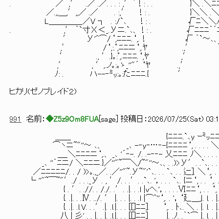
. ／ ,′ .／ .／. . . : ,′｀！: . . }＼ .＼ﾆﾆﾆﾆ
／.,,＿,′,,／ .／ . :,′ ！: . }＼＼ .＼ ＿_ノ
L＿＿＿＿_／V ┐ . :/`､ ！: . √ﾆ＼＼ﾉ 、｡:
. ,ﾞ ｀`寸Χ＜_.Уニ.`､、！: . √ﾆﾆﾆ｀´ニ}｡:
′ У'^⌒/ ﾟ,ﾆﾆﾆ.‘,.！ √ ｀`～､、ノ／ﾆ
,ﾞ /‘,:.ﾟ,ﾆﾆニ‘,.ﾔ .,′ ｀`～､、ﾆﾆ
′ ., ′.}｡:ﾟ,.ﾆﾆﾆ.‘,ﾔ ,′ ｀`
,ﾞ , ′,.ノ｡:｡ゝ_''"´ ‘ﾔ .,′ ｀`～､、
ﾉ: . ハ--‐㍉:｡:たﾆﾆﾆ.{ ′ 〕Iｯ｡
ヒカリ(ゼノブレイド２)
991
名前：
◆Z5z9Om8FUA
[
sage
] 投稿日：
2026/07/25(Sat) 03:1
＿＿ {ﾆﾆﾆ.`､y ｰ㍉ﾆﾆﾆ
⌒ヽニ~"''～ ､、 _､ -‐y‐…‐-{ﾆﾆﾆﾆ‘, . . . . ＼
＿_＼ﾆﾆﾆニ‘,.、 _､ '´‐-. /. .-‐‐- 乂ﾆﾆﾆ ﾉ＼ . . . . 
_､ ''´ﾆニ/ ＼ﾆﾆニ.}／''"~￣＼/~"''～､、. .)>У′. .`､. . . .
／ﾆﾆﾆﾆﾆ/. . / )>｡.,_／. .／''"~.У~"'`､. . . `､ . . 辷]. ＼‘,. . .
└ ''"~￣~"′./ . . ._У . , ′/. . .′. .`､. '，. . . `､. {ニ‘, . . ‘,. . 
{ . ′. .//. . /./. .′. .|. . .l |vヘ.'，. . . .Ⅵﾆﾆ‘, . . ‘, .
{. .|. . .Ⅳ. ../. ′ |. . . |. . .l |⌒^''‘,. . '，‘廴＿｣. l. . |. .
{. .|. .l.V. . .′.|. .l.|. . . [[]ﾆﾆ]. ‘,. . ﾄ､. ＼ . |. l. . |. . 
八 |_彡' . . |. . |. .l.|. . . [[]ﾆﾆ] |. .ﾉ. .｀`⌒ |. l. . | .