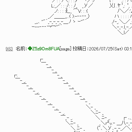
／: : ﾉ＼: : :У⌒ヽ／:ﾉ { : ′‘,: : ハ:
L:_／: : :ﾉ: : ﾉ_ _У／ 乂{ .ﾔ‘,: ‘,
ノ: : : :廴_ ⌒V: : :( ﾉ＼／:'
_／＿＿_,,..:( ):-‐‐…_〉 ハ : : : : 
_,,､ ''"´_-_-_-_-＿.ﾉ ゝ ｰ''"´ ./-_.＼_／_
ｰ--‐…￢冖''"´ ＼-_-.l_-.
＼_l／
983
名前：
◆Z5z9Om8FUA
[
sage
] 投稿日：
2026/07/25(Sat) 03:1
┌
￣- _
￣- _
┌. ￣- _
￣- _. ￣- _
￣- _ ￣- _
￣- _. ￣- _
￣- _ ￣- _ _､ ''"~￣￣'
￣- _ ￣- _ ﾉ.-_-_-l-_-_-_
￣- _ ＼- _ {_-_-_-_l_-_
￣- _. ＼ﾆ- _ {_-_-_-_l_-_
￣_- _. ＼ ﾆ- _. ┌ ､、 ／:〉-_-_l_
＼ﾆ- _ _＼r㍉.- ＿八-_-.｀ヽ.／: :/-_-_-
＼ ﾆ- _ 〈`､＼У､-_-_／＼-_／: : :/-_-_