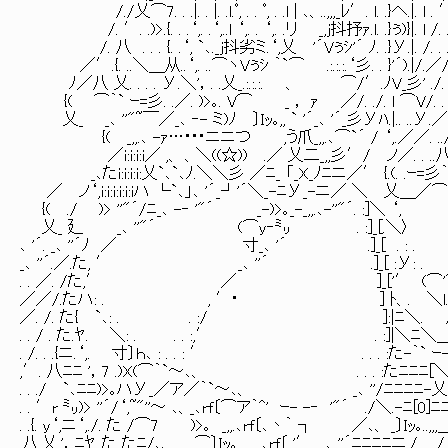
/./乂⌒7. . .|. . |. .l.ﾟ, . . ﾟ, . .l | ､、..,,,_ﾚ′. l. .}へ.|. l . ′
/. ′. .)>.{. . .‘,. .‘,..l ‘,. . ‘,. .リ _,j抖抒ｧ.l. .}ぅ)}|. l /. . 
/. 八 . . . {. .‘, `､._j抖劣ミ.‘,乂 '´Vぅｼ'´ ﾉ. .}У.|. /. . ./. 
／′.{. ..＼＿从..‘,. ..⌒ヽVぅｼ ｀`⌒ .:.:.:.‘彡. . }'´).|/.／/. . 
ﾉ／八 乂. . . . У.＼'，. .乂_.:.:.:. 、 ⌒/′.ﾉV_彡' ./. . . 
{( ⌒｀` ｰ=彡. .／. )>｡. V⌒ _ ， ｧ ／/. ./. l ⌒V/. . .
乂_ _､ ''"~￣／_､ ‐- ミ)ﾉ 〕Iｯ｡,, ` '´_､ '´_彡Уﾊ.|.. ..У.／
{( _,,.､ -ｧ…･･･ニニつ ,う爪_,,.､⌒`´ / ‘,.／／. ../.
／i:i:i:i／ ,、 、＼((☆)) .／ 乂二_,,彡′/ ノ／. . ..八
_､たi:i:i:i:乂`､`､ﾉ.＼＼彡 ／ﾆ_ 「_X_ﾉﾆニ／′ {.(. .ｰ=彡
／ ノ‘,i:i:i:i:i:iハ └`､」､ '´_┘'´＼_-ﾆУ_-ニ／ ＼ 乂＿／⌒ 
{( ./ )> ''"´/ﾆ_､ -‐ '"´ _-)>｡_-_,,.､-''"´. :]＼ ‘,
乂_ 廴 _､ ''"´ (⌒y‐㍉ . :]_[.＼〉 }. . ＼
､ '´. _､ ''´ﾉ ／ 寸_､ '´ .]_[ . : . 
_､ ''´.／.た, ′ _､ ''´ .]_[ :У: . √
. . ／. /た,′ ／ ]_['′ (⌒'⌒/`､. 
／／/.たハ: . , ′･ ] ﾄ、. ＼l. /. . ‘,. . 
／. /. た{ `､: . . :/ ]:|ﾆ＼. /.‘,. . ‘,. 
. . / . た.ﾔ. ＼: . . . :,′ . :]|＼ﾆ＼＿) ‘,. . ‘
. /. . .{ニ.‘,. 寸〕ｈ､ : . . : ′ . . . :た-｀` ｰ-‘,. 
,′. 八ﾆﾆ '，7 .)X(⌒｀`～､、 . . . :たﾆﾆﾆ[＼vﾔ ‘,
. . ./ `､ﾆﾆ)>｡ハУ_／ア／｀`～､、 _､ ''/ﾆﾆﾆﾆ-乂:Xﾔ. ‘, .
. . ′r ㍉)> ''´/‘,~"''～ ､、_､rf〔⌒ア｀^' ｰ- -‐ '"´ ./＼.-ﾆ[0]ﾆﾆﾆ.ﾔl.
. .{. y‘,ニ‘,./. た /⌒7 )>｡ _,,.､rf〔､丶｀ ┐ ／､、 _〕Iｯ｡..,,,＿_ノ l. 
.八.乂.'，ﾆﾔ..た たﾆ/､、 ⌒〕Iｯ｡.,,_ _､rf〔 '′_,,.､ ''´ﾆﾆﾆﾆニ./. . ./. . 