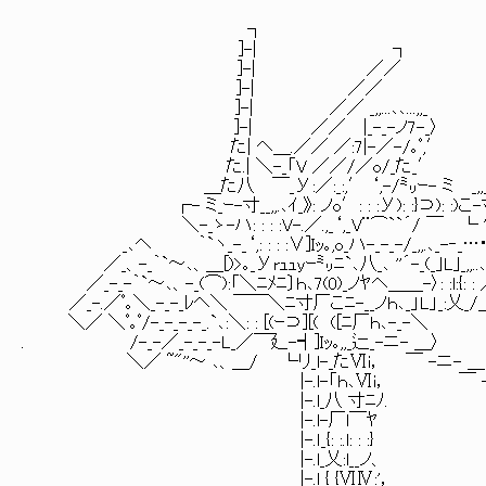
┐
]-| ┐
]-| ／／
]-| ／／
]-| ／／ _,,...､､...,,_
]-| ／／ |_-_-ノ7-_〉
た| ヘ＿.／／ ／:7|-／-/｡ﾟ,′
た.| ＼-_「V ／／/／o/_た_′
＿た八 ￣_У:／:_:,′ ‘,-/㍉ｰ- ミ _,,
┌- ミ_ｰ-寸__,,.､ｲ_》: ノo′: : :У): :}⊃): :)こ-ﾏ
＼-_ゝ-ハ: : : :V-.／.,_‘,_V¨⌒``´/ ￣ └ '
_､ヘ ｀`ヽ_-_‘,: : : :∨]Iｯ｡,o_ハ-_-_-/_,,.､_-‐_…･
／_、-_｀`～､、＿[)>｡_Уrｭｭyｰ㍉ﾆ`､八_､ ''´-_(_｣L｣_,,..､､..,,_
／_-_-｀`～､、-_(⌒):「＼ﾆﾒﾆ〕ｈ､7(0)_ノﾔヘ＿＿-〉: :l:{: : ／
／_-.／ﾟ｡＼_-_-_ﾚヘ＼ ￣￣＼ﾆ寸厂こﾆ-__ノｈ､_」L」_:乂_/＿:
＼／ ＼ﾟ｡ﾟ/-_-_-_-_.`､:＼: : [(ｰ⊃][( ([ﾆ厂ｈ､-_-＼ )>｡: : : 
. /-_-／_-_-_-L_／￣廴-┥]Iｯ｡,,_辷_-ニ- ＿〉 ￣~
＼／ ~"''～ ､、＿/ └リ_l-_たⅥi， ￣ -ニ- ＿ ⌒ヽ
|-.l-「ｈ､Ⅵi， ￣ -ニ- 
|-.l_八 寸ﾆﾉ. ￣ -ニ
|-.l-厂l￣ﾔ ￣ -
|-.ｌ_{: :.l: : :} 
|-.l_乂:l__ノ、 〕I
|-.l_{ {ⅥⅣ:'，