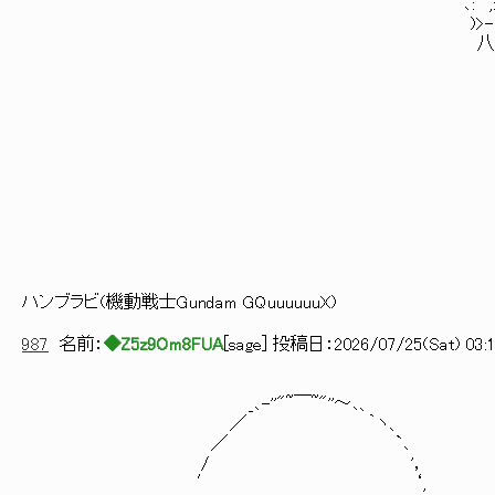
`､: ‘,: :ﾉへ. ＼
)>- ′ﾉ `､
八¨´: : : :.'
＼ : : : : 
)>｡: : : `
`､_､ ''
{: : :`､
ゝﾔ''"´:
‘, ＼_:〉
`､: : '
`､＿
＼-.
ハンブラビ(機動戦士Gundam GQuuuuuuX)
987
名前：
◆Z5z9Om8FUA
[
sage
] 投稿日：
2026/07/25(Sat) 03:1
_､-''"~￣~"''～､、
／ ｀ヽ、
／ `､
/ '，
′ ‘,