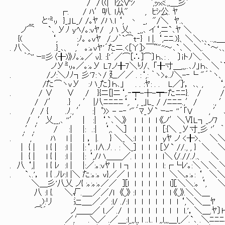
/ /（(| l公V'ｼ ｀`,ｯxﾐ.,,＿彡′ ｰ
┌. / ﾊ′叭. ｌ从" , ﾋｼ公. ﾔ
__ と'㍉ }_」L_/ /｡ﾔ /ハ.l ‘, 丶 _, "/＼ 
ノ⌒ `､ Уﾉ yﾍ/｡:vﾔ/ ,ハ 乂、 _,,､ イ‘,ニ`､ﾔ 
{( ‘, :ﾉ｡ ｡vﾔ /.ノ｀`⌒t‐} l |. ‘,ﾆﾆ.)}、＼＼､、..,,＿_,,
. 八＼ .}_､、 ,′｡:｡vﾔ'´たニ.<[Υ]>￣~"''～､`､＼ ＼.｀`～､、'
｀^'' ｰ=彡〈╂)》ﾉ｡:｡／ v}. :{'´／⌒[∴]⌒〕ｈ､: . 〕ｉトﾉ＼.＼ 
ノУ㍉｡／｡:｡У L7ノ╂7＼り/、「╂寸＿,,,..､ﾉ」ｈ､ ＼｀`
. /ノ:＼ﾉﾉ┐彡'7:ヽ/ 廴／／ . :‘,: ｀ヽ>｡.ﾉ＼-‐└ "´｀ヽ、 
/た⌒ヽvУ :ハ_た〕ｈ､」 . . :ﾔ: . . L／]'， ､、, ‘,
. / ∨ ∨ / }{ニ[|ニ‘,.‐┯-┼-┯‐たﾆﾆ}. / / 
/ /′ .} , ′ |八ﾆﾆﾆﾆ‘,. ‘, _｣L_ / /ﾆﾆﾆ.,′/ .
. / / { .ﾉ., ′ :| ﾟ)> - -‐ '"´ﾏ_У` ｰ-‐ ''´「V ,
/ ,′乂__,､ ''′ | :| ‘,`､＼》 l l l l 《ノ′＼ⅥL┐_ノ7 
,′,′ / :| |: .:| ‘,、＼] l l l l [:{＼ _У寸_彡 '′｀`
. ′,′ ﾊ l | | ， |. } ＼_＼:l l l l yﾔ ノ <╂>、 ＼＼ ＼
| { | l { | :l | |:‘, .l∧.ﾉ. . : ＼_] l l ｌ [У` //.
| { | l { | :l | |: ‘,/ハ＿＿／. l l l l ｌ＼〈/.//.ﾉ
. 八 ‘,| l { ﾚ :l | |:／:｡:vﾔ l l ┐ l l l l l:┌└
. `､.'， l { .ﾉﾚ:l |＼ た:｡:｡ v}／／ l l l l l l ＼＼｡:｡
＼＿彡'八乂 ノ{ :｡:｡:｡／／ ][l l l l l l l][.＼＼:｡ 
八 :l {. ＼√.＿_／／/l 《_》 :l l l l l l 《_》
_):リ 辷＿_／／ :l/ ./:l l l l l l l l ‘,＼＼＿ﾔ 
⌒´ ノ＿＿／ l.／ ./ l l l l l l l l ｌ.'，＼
／,′ .＼／ .／＿:l_,,l,, l ..l.. l ,,l,,,＿l_／.`､ .