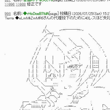
997
名前：
普通のやる夫さん
[
sage
] 投稿日：
2026/07/25(Sat) 14
>>996
>>988
修正です
998
名前：
◆rHoDosB7MA
[
sage
] 投稿日：
2026/07/25(Sat) 15:2
Terra ◆eLmMkZmMR6さんの代理投下のために40レスほど失
/
八＼___ ''"ﾟ~￣￣￣~ﾟ"''
／￣/--- ＼
／／ :/ ＼ ＼ ＼ ＼
. : / ＼ ＼ ＼＿_ ＼ ＼
/ / :/ :＼ _､‐^_､‐^ `､ :`､
. / / `､ └ _､‐^〉 :|`､ ‘,
/ / | | | ＼└＼ | :| |¨＼ ‘,
/ / |: .:|＼ | __,,.､vヽ` `､ | |ﾆﾆ| :|
:| |: .:| |:＼ l: | xf劣芥ア’ / :| |ﾆﾆ| :|
│.:| |: 八.:ノ :＼:l: | ＾ ゞ''⌒ | :/ 八-/: / 八
│.:| |: | xf＾{;い |: ﾉ ;';';';' ﾉ／ :/ﾆ=/ / ／
八 :‘, ＼ .:|⌒ゞ´´ ､ ／/ ／￣:/ .／
＼＿ ＼＿＿;';';'; __ ./／ ‘, /／
＼＼ 込､ └ '´ ／. __‘, "ﾟ~~ﾟ"''
＼ ／(￣＼o｡ .／_-=ﾆ _ノ `
／￣i:-(￣＼┘ .￣ |/i:i:＞''’ ‘
┌―_ -=ﾆ￣ﾆﾆ＼＼┘ ノi:i:i/ :
/|／￣i:i:i:i:i:i:/i:/ ┘┘_､ _ -‐━‐- _ ‘, 「＼ 