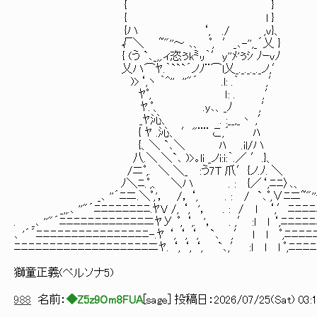
{ }
{ l }
{ハ ‘, ./ ,v}、
√＼ ~"''～ ､、 ﾟ, ′_､-'',_´乂 }
{ (う `､_,,.ィ恣ぅk㍉｀′y''ﾒ'ぅｼ ﾉｰvﾉ
乂ハ⌒ﾔ.｀```´ノﾉ¨⌒l乂_._._._._ノ,′
)>‘,ヽ ｀^'' ''"´ .l: .｀ ,′
ﾔﾟ, ｌ: . ,′
ﾔ.ﾟ、 .y､、_ﾉ ,′
_ﾔ沁、 . :__,_丶 ,′
{ ﾔ .沁、 ′"¨¨ こ,´ ﾊ
{、＼ `､＼ ﾊ .il/ハ
八.＼ ＼`､ )>｡li _ノi:i:｀.／ ′.}、
/ニﾟ,. ＼ ＼_ :う7T 爪′{ノ.ﾉ. ＼
ﾉ＼ﾆ.ﾟ,、 ＼ハ . : {／‘,ﾆﾆ〉､、
_､ ''´ﾆニ.＼ﾟ,'， /，‘, . : / `､ﾟ,∨ﾆニ~"''
_,,.､ ''"´ﾆﾆﾆﾆﾆﾆﾆﾆ.ﾔV /, ‘, '， . : / l ‘,′ﾆﾆﾆ
. _､ ''"´ﾆﾆﾆﾆﾆﾆﾆﾆﾆﾆﾆﾆニﾔУ ﾟ, ‘,. '， . ,′ :l l ‘,ﾆﾆﾆ
､ '´´ﾆﾆﾆﾆﾆﾆﾆﾆﾆﾆﾆﾆﾆﾆﾆﾆ-.ﾔ ‘, ‘, ‘, `､ ,′ l l ﾟ,ﾆﾆﾆ
ﾆﾆﾆﾆﾆﾆﾆﾆﾆﾆﾆﾆﾆﾆﾆﾆﾆﾆﾆニﾔ. ‘, ‘, ‘, `､,′ :l l l ﾟ,ﾆﾆﾆ
獅童正義(ペルソナ5)
988
名前：
◆Z5z9Om8FUA
[
sage
] 投稿日：
2026/07/25(Sat) 03:1