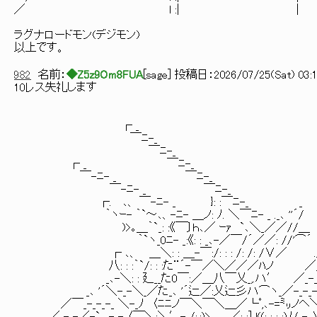
／ l :|
ラグナロードモン(デジモン)
以上です。
982
名前：
◆Z5z9Om8FUA
[
sage
] 投稿日：
2026/07/25(Sat) 03:1
10レス失礼します
┌ _
￣ﾆ-_
￣ﾆ-_
┌ _ ￣ﾆ-_
￣-ﾆ- _ ￣ﾆ-_
￣-ﾆ- _ ￣ﾆ-_
┌. ､、 ￣-ﾆ- _ }: :￣ﾆ-_ _
｀ヽｰ- ｀`～､、-ﾆ- ＿ノ: ﾉ. ＼￣ﾆ- _ ._､ ''´/
)>｡＿｀`_: :《￣〕ｈ､／ ｰｧ `､＼_／／//＿ ┌
｀`ヽ_0ﾆ- _:《: : _､-／￣/´／／: //'⌒´ ./_-_-_/
┌ ､、 ＿＼: : ＿-￣:/: : : /: /: /∨／ ./_-_-_/_
八: : :｀`/: : :た¨´-￣／＼／／／ﾊノ ／_-_-_/_
_､-＼: : 廴__た0￣:／＿八￣乂_,.ハ′ ／_-_-_-/_-
_､ '´＼-_-＼_／た_､ '´辷／:乂辷彡ハ⌒ヽ_／-_-_-_-/-_
／￣_-_-_-_ ＼-_ﾉ 〈ﾆﾆノ￣＼￣＼＿／└ﾟ,､-=㍉ノヘ＼/-_-