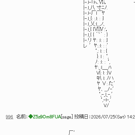
|-.l-「ｈ､Ⅵi， ￣ -ニ- 
|-.l_八 寸ﾆﾉ. ￣ -ニ
|-.l-厂l￣ﾔ ￣ -
|-.ｌ_{: :.l: : :} 
|-.l_乂:l__ノ、 〕I
|-.l_{ {ⅥⅣ:'，
|-.l_{ { ｀`´ : }
|-.リ ﾔ: :ｌ: : :}
レ ′ﾔ:.:l: : :′
‘,: l: : {
}: l : ‘,
ﾉ: :ｌ: : ‘,
ﾔ:_:l＿_ﾊ
V{: l: :}V
叭 l: ﾉハ
ﾔ ∨: た′
ﾔ、__/-′
‘,-_l_-,′
‘,-l-,′
V/
996
名前：
◆Z5z9Om8FUA
[
sage
] 投稿日：
2026/07/25(Sat) 14:2
厂′