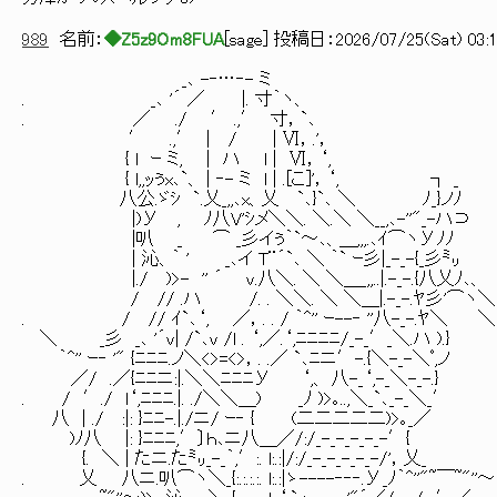
989
名前：
◆Z5z9Om8FUA
[
sage
] 投稿日：
2026/07/25(Sat) 03:1
_､ -‐…‐- ミ
. _､ '´ ／ |. 寸｀ヽ、
. ／ ./ ′ .,′ 寸，`､
′ .,′ | / | Ⅵ，.'，
{ l ｰ ミ, | ハ l | Ⅵ，‘,
{ l,,ｯぅx､`、 | ‐- ミ l | .[こ]'，‘, ┐ _
八公.ゞｼ `.乂_,,､x、乂 `､}`､ ＼ ﾉ_}ノﾉ
|)У , ﾉ八V'ｼメ＼＼. ＼.＼ ＼__,､-''"_-ハ⊃
|叭 _ ⌒ _彡イぅ｀`～､、＿,,,.､ｲ⌒ヽУﾉﾉ
| 沁、｀ ' _､イ T¨´`､ ＼ ｀` ｰ彡|_-_-{_彡㍉
|./ )>- '' ´ v.八＼. ＼ ＼＿_,,..|.-_-.{八乂ﾉ､、
/ // .ハ /. . ＼＼. ＼ ＼＿|.-_-.ﾔ彡'⌒ヽ＼
. / // ｲ`､‘, ／，. . / ｀^'' ｰ--‐ ''八-_-.ﾔ＼ ＼
＼ _彡 _､ '´v| /`､v /l . ‘,／.‘,ﾆﾆﾆﾆ/_-_′_＼.ハ ).} 
｀^'' ｰ‐ '" {ﾆﾆﾆ.ノ＼<>=<>，. .／ `､ﾆニ′-.{＼-_-＼ﾟ,ノ
／/ .／{ﾆﾆニ:|.＼＼ﾆﾆﾆУ ‘,、 八-_‘,-_＼-_-.}
. / ′./ l‘,ﾆﾆﾆ.|. ./＼＼＿) _ﾉ )>｡..,＼_`､_-_＼_′
八 | ./ :|: }ﾆﾆ-.|./ニ/ ｰ‐ { (二二二二二)>｡_／
)ﾉ八 |: }ﾆﾆﾆ,′〕ｈ､ニ八＿／/:/_-_-_-_-_-′{
{. ＼ | たニ.た㍉_-_｀,′:. l:.:|/:/_-_-_-_-_-/'，乂_
. 乂 八ニ.叭⌒ヽ＼_{:.:.:.:. l:.:|ゝ----‐‐‐.У_ﾉ｀^''"~￣~"''～