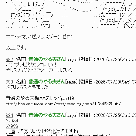
′.＼. .`､_｣L 」_た /: . ｀`～､、 ｀`````´ ／/ﾆﾆﾆﾆﾆ/. . ./. . ／.
へ／ﾆﾆﾆ＼‘,/'′ . : ｀`～､、__,,,..､ ''´. : た[(X)]ﾆ.た} /. ／
{ﾆ/(○)ﾆ> <‘,‘,／￣ﾉ . : . . . : たﾆﾆニ-.}У..／.／. 
､ '´,′)>xﾆ'⌒' ﾘ ‘,ﾆﾆ′ . : : . . . . :た.[(X)]ﾆ.ﾉ`､._彡.／/
. . ,′. . ｡ﾟ. . . . ./. ハﾆ.{ ｀:ヽ: . . . . |ﾆﾆﾆﾆﾆ.,′ }＼У./.
ニコ・デマラ(ゼンレスゾーンゼロ)
以上です。
992
名前：
普通のやる夫さん
[
sage
] 投稿日：
2026/07/25(Sat) 07
ハンブラビがカッコいい！
そしてハゲとセクシーガールズ乙
993
名前：
普通のやる夫さん
[
sage
] 投稿日：
2026/07/25(Sat) 07
次スレ立てときました
普通のやる夫板AAスレッドpart19
ttp://bbs.yaruyomi.com/test/read.cgi/ban/1784932556/
994
名前：
普通のやる夫さん
[
sage
] 投稿日：
2026/07/25(Sat) 08
>>984
>>988
見直して気づいたけど化けてますね