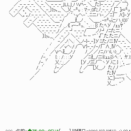
／_-_-_-_-_＼_-_＼_-_-_-_｣LL｣_ハVﾍ-_＼__た}-_-_-_/ ／ ￣〉
／_-.／｡ﾟ＼_-_-_＼_-_〕Iｯ｡,,_＼_乂_-㍉ : ﾏ:-_0たﾉ_-_-_/_厂 ]r=㍉
＼／＼｡ﾟ｡/.-_-_-_-＼-_-_-_-_ノ｀`ヽyヘ-`､ﾆニハ-_／ﾆ厂 ﾉ(]-
／_-.／_-_-_-_＼＿-/ ＿廴ノ 、 ＼＿_
＼／＼-_-_-_-_-_-./ ._､《 rｰ-㍉、`､: :
＼-_-_-_-_/／_-_┘-_-_-/￣￣ノﾉ┘
〕Iｯ｡,,_ ／_-_／ ＼-_-└ ｰ ''"´√
, ′-／ノ:＼: ＼ノ-}-_-]Уﾆた/ニⅣ-_
, ′.／／vヘ:/:/⌒V'}-_-/-/厂∧_Ⅳヘ、-_
, ′／Vへ廴_ノ:/ ﾉ_／／/ﾆ/ハい)__ﾉ`､ 、-_-＼
/-_, ′ {: : /: : :У ／ﾆ廴/ニ{(ｭｭ彡ﾍ: '，:ﾔ.)>｡ _-
/-, ′ 乂:'_:_／ [Уノ三ﾉ⌒ヽУﾉこ:} : '，_,,.､ ''"
/., ′ ﾉ-／ / ／￣[乂__ノ た/.ﾉ '"´ ._､
／ └'′ └' たⅣ＿,,,..､ ''
／ )こ]--‐┐＼ `､:
乂_,,.､ ''´ `､`､
厂 `､: 
乂＿У`
寸`､`､‘
寸.)>｡
＼-_-_
)>｡.,,