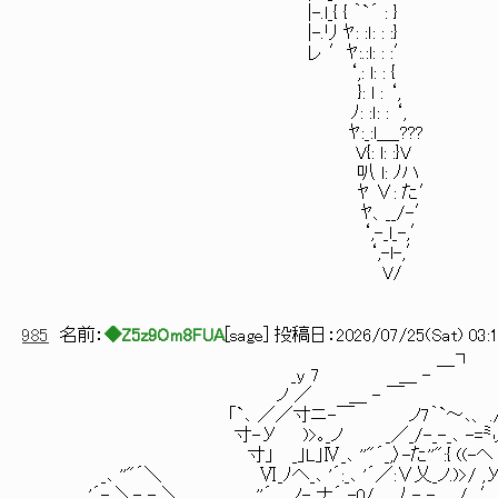
|-.l_{ { ｀`´ : }
|-.リ ﾔ: :ｌ: : :}
レ ′ﾔ:.:l: : :′
‘,: l: : {
}: l : ‘,
ﾉ: :ｌ: : ‘,
ﾔ:_:l＿_???
V{: l: :}V
叭 l: ﾉハ
ﾔ ∨: た′
ﾔ、__/-′
‘,-_l_-,′
‘,-l-,′
V/
985
名前：
◆Z5z9Om8FUA
[
sage
] 投稿日：
2026/07/25(Sat) 03:1
┐
_y 7 ＿ - ￣ .厂
ノ ／ ＿ - ￣ /.
「`､ ／／寸ニ-￣ ノ7｀`～､、 ./ 
寸-У )>｡_ノ _／_/-_-_､ -=㍉
寸」 _｣L｣Ⅳ_､ ''"´_,〉-た''":{ ((-ヘ 
_､ ''"´＼ Ⅵ_ﾉへ_､ '´:_､ '´／:∨乂_ノ.)>/ ,
_､ '´-_＼-_-_＼＿＿＿,,.､ ''´＿ノ-_ナ´_-0/＿_ﾉ_-_-＿ / .,′