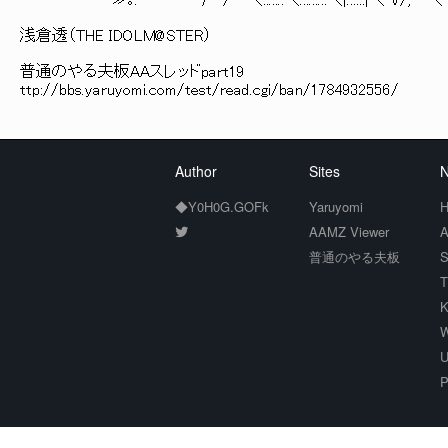
⌒≫｡. 厂 /￣＼::.::.:＼.::.::.::＼|.:::::|＼
浅倉透（THE IDOLM@STER）
普通のやる夫板AAスレッドpart19
ttp://bbs.yaruyomi.com/test/read.cgi/ban/1784932556/
Author
Sites
N
◆Y0H0G.GOFk
Yaruyomi
H
AAMZ Viewer
A
普通のやる夫板
S
T
K
W
U
P