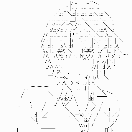
|/ -‐━‐-｀`～､
､丶｀ |.::.:/.::.::.::.::.::.::.::.::.....
／.:.:⌒＼.::|.::.::.::.::.::.::.:＼::.::.:＼
. :::.::.::.::.::.::. ＿|.:::.＼.::.::.::.::.:.＼.::.:::`､
/.::.:/.::.::／.::へ:|/.:.::.::.＼.::.::.::.::.:.＼.::.:::.
′:/.::.:/.::.::/.::/Y＾.::. ＼.:.＼.::.::.::∧:＼:.
//.::.::.:/.::.::.:.::.: |┴`､.::.::.::＼.:.＼.::.:∧.:: ＼
//.::.:|..::|..::.::.::|.::.:|:i `､.::..:::.:|＼.::.::.::.:|.:::.::|. ＼
/: l ::|.:.:|___.:八.:::|:l `､|.::.:|｀､:::|.::.::.|.::|.:乂
叭. |.::.|r尖ミ: ＼l: j抖羔ミ :.:/⌒l.::.| ト＼
/∧ . 八代;;;) ﾉ. ＼ 代;;ジノ |/( ].八.乂 ) ｀¨´
/∧.:l.: ｀｀｀ ´´´ | r_シ/| ＼|
./∧∧＼ ; ﾉ/:|: : :| 乂 ﾉ
ﾉ: 込､ ， , .ｲ : |＼:|
￣ノ.:┌)>｡ イ/. l:八 ＼
_ノ ∧. . >-＜. . /|:.人
. . : ¨¨¨¨¨¨¨¨´ :| 厂＼. .. . . . :| | ￣＼__
/ ＼ | /i:i/, ‘,. . . . .: | /i:| ＼`～､
. ′ | :/Vi:i:/,/ '， |:|i:i:| ￣￣ `､
_｀ ‘, ./ ./ V／ '， √＼ /
.‘, / .＼ '， / ／ / l l
. : .:| ／ .＼--V/／:/ / ＼| ／:/
. l ＼|._-￣ .＼--i:i:/ /: |: : /
.. l ′ V/i:i:| :/ _／
| :| ￣￣￣ V/:ﾉ 「| ||: