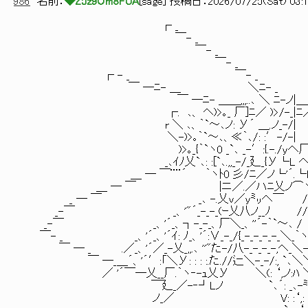
986
名前：
◆Z5z9Om8FUA
[
sage
] 投稿日：
2026/07/25(Sat) 03:1
┌ _
￣- _
￣- _
￣- _
┌ - _ ￣- _
￣ ─ﾆ- ＿ ＼ﾆ- _
￣ ─ﾆ- ＿＿,,,..､ ＼ ﾆ-ノ|＿
┌. ､、 ヘ)>｡_ 厂]ﾆ／ )>/-_|ﾆ／ /_-_-
r ＼ ､、｀`～､ノ: У´ ＿.ノ_-/| ./_-_-_
＼-)>｡｀`～､、≪｀､/: :′-/-| ＿_/_-_-_
)>｡_{｀`ヽ0 _`､ _-′:{.-./yへ厂.ノ￣＼
_､ｲﾉ乂`､: :[`､.,,_-/_廴_{У└L へ [二二
＿ ─ ￣¨¨´ ｀ヽﾄ0 彡/ﾆ／ノ└'´.└Lﾉ(⌒):」_
＿ ─ ￣ |ニ／.／ハﾆ乂ノ⌒ヽ＿￣-_-_
_ ─ ￣ _､ -.乂v／y㍉へ￣ // ＼.-
_-￣ _、'"´_-_-_(ｰ乂八ノ__ﾉ // 
_-￣ _、'´_、┐-_-_、厂＼_、''´-｀`～
￣- _ _、'´_、'´ｲ: ﾉ_、'´:∨_-_/{_-_-_-_-_＼_｀
￣ ─ _ .／_、'´／_-乂_,,.､ ''"た-/八-_-_-_-,ヘ_＼-_
￣ ─_＿´、'´′:「＼У: : : :.た.//辷＼-_-/:, `､＼＼
／ '´￣─乂__厂.｀ヽ‐-ｭ乂У ＼(: ‘,ノ:ﾊ ＼＼
￣廴_／-‐┘Lノ `､´: _､-㍉＼
ノ_／ V: :‘,: : '，.＼