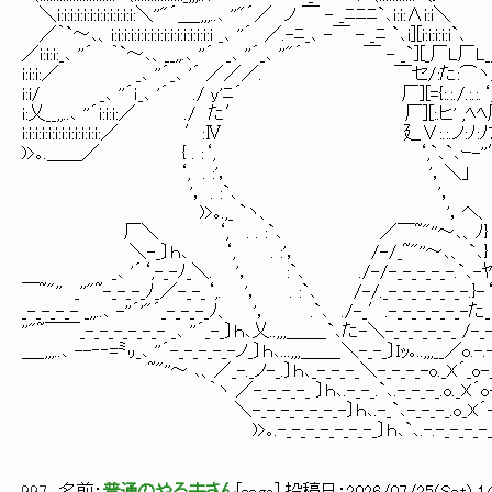
＼i:i:i:i:i:i:i:i:i:i:i:i:＼''"´＿_,,,..､ ''"´／ ノ ￣ - _ﾆﾆﾆ`､i:i:∧i:i＼
／｀`～､、i:i:i:i:i:i:i:i:i:i:i:i:i:i:i:i _､ ''´ ／.-ﾆ_､ -￣ - _ﾆ `､i][i:i:i:i:i`､
／i:i:i:_､ ''´ ｀`～､、__,,.､ ''´ _､ ''´_､ ''"´ ￣ - _`][_厂L厂L_
i:i:i:／ _､ ''´_､ '´ ／／／. ￣セ/:た:⌒ヽ
i:i/ _､ ''´ｉ_､ '´ ./ y'ﾆ´ 厂][={:.:./.:.:.‘
i:乂__,,..､ ''´i:i:i:／ ./ た′ 厂][:.ヒ' ,ﾍﾍ
i:i:i:i:i:i:i:i:i:i:i:i:／ ′:Ⅳ 廴∨:.:.ノ:ﾉ:ﾉ7
)>｡.＿＿／ { . :‘, ‘,`､`､ｰ-''′
‘, . :'， '，＼」
'， . :`､ '，
)>｡.,_ `ヽ、 '，ヘ、
厂＼ ‘, . . :`､ ／￣~"''～､、ﾉ}
＼-_〕ｈ､ ‘, . :'， /-/_~"''～､、 `､}
_､ '´‘,-_-ﾉ_＼. '， :`､ ./-/-_-_-_-_-.`､-
￣~"'' _''"~-_-_-_ﾉ_／-_-_‘,. '， . :`､ /-/._-_-_-_-_-_-.}-‘
_-_-_-_- _,,..､ -''´'"´_-_-_-_ﾉ、 '， .`､ ./-_′.-_-_-_-_-_-た_
''"~￣￣_-_-_-_-_-_- _､ ''´_-_〕ｈ､乂..,,,＿＿_`､た-＼-_-_-_-_-_ /-_-
＿_,,,..､ --‐‐=㍉_､ ''´-_-_-_-_-ノ_〕ｈ､...,,,＿＿_＼-_-_〕Iｯ｡..,,,__／o.-.
~"''～ ､、／_-._ノ-_.〕ｈ､_-_-_-_＼-_-_-_-o._X´_o-_-
｀ヽ ／-_-_-_-_ 〕ｈ､.-_-_.`､.-_-_-_.o._X´o-_
＼-_-_-_-_-_-_-〕ｈ､.-_`､-_-_-_.o_X´-_-_
)>｡.-_-_-_-_-_-_-_〕ｈ､`､.-.-_-_-_-_-_-