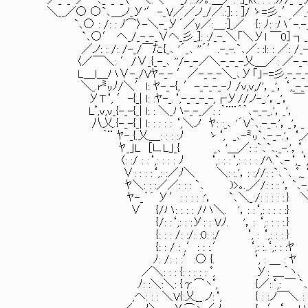
／_-_-／-`､_-_-_〈￣＼:＼′-_/:.:)>｡.＿／: :]_l((: : : :)ﾉ/_-_
＼__／○ ○`､＿ノ_У'′-_V／／ノ_/／.:]: : ]/ ゝ=彡_′／_-_-_-_
`､○ : /: : ﾉ⌒〉-＼-_У´／y／:＿:]_／ {: ﾉ: :ハ´-.-_-_
`､○′ へ_/_-_-_∨ヘ_彡_]: :/_-_＼「＼Уl ￣0] ┐_-_-
／ノ: : /: /-_/￣た{_､ '´_､ ''´′.-_-.`､／: :l: : ／: /_-_
〈／￣＼: ′/∨_{_-_､ ''/-_-／＼-_-_-乂＿／: ／-_-_
L＿l＿ハ∨-_/Vﾔ-_- ′／-_-_-＼_､У「」-=彡,-_-_-
＼_.r㍉ﾉ/＼′l: ﾔ-_-{, ′-_-_-_-ﾉ /v,v,/'，_'，‘,
УT‘, ′-{_| l: :ﾔ-_.‘,-_-_-_-,┌У//ノ-_.'，_'
Lﾟ,v,v_{-_-{_| l: : ＼_ハ-_-_／: :｀¨¨´｀､-_-_.'，_'
八乂.{-_-{_| l: : : : : ‘,＼ノ ﾔ: :_､ '´V`､.-_-.'，_'，_
｀¨ ﾔ-_{.乂＿: : : :ﾉ ゝ‘, _､-㍉`､-_-.'，‘,
ﾔ_｣L [∟L｣_{ _､ '＿／: :`､`､._-.'，ﾟ,
〈: :/ : :‘,: : : : ﾉ ‘,: : :‘,: : : : /ﾍ.`､-‘,_‘
∨: : : :‘,: :／ﾉ＼ ＼: :.'，: ://: :`､`､ ﾟ,_‘
ﾔ＼: : :／／: : : `､ )>｡._／/: : : '，`､-_ﾟ
ﾔ-_｀´ У′: : : : :'， `､＼_:/: : : : :.} ＼
∨ {/ハ: : : : /ハ＼. '，: :‘,: : : : :}
{/: :‘,: : :У: : Vﾉ. '，: ‘,: : : :.}
{: : : /: :/: :0: :/ ‘, : ‘,: : : }
{: : / : ,′: : :.′ ‘,: :.‘,: : :ﾔ
ﾉ: /: : :′:○ {. ‘, : ＿ : ﾔ
／＼: : : {: : : : : ﾟ, У: ＿｀ヽ、
ﾉ: :＼:＼: {γ⌒ヽﾟ, {／:‘,: ￣ `
,へ: : : ＼V{:乂__.ノ:‘, { : :ノ￣＼ : 