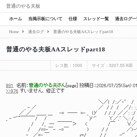
普通のやる夫板
ホーム
当掲示板について
仕様
スレッド一覧
過去ログ一
Home
過去ログ
普通のやる夫板AAスレッドpart18
普通のやる夫板AAスレッドpart18
レス数：1000
サイズ：3207.55 KiB
981
名前：
普通のやる夫さん
[
sage
] 投稿日：
2026/07/25(Sat) 01
>>976
すいません、修正です
＼／l /::／-" / ..::::/_ -イ'" ＼{∨∧〉∧zx
_ - ／ ／ / / / ／/:: ::_ -'" ／/:: ヽ/〉
／ .／ ＿＿ ＿ -= ── =- _ lУ / / ./ .／／:: ::/ ／l ./:: :
_ - '''"~￣￣￣/ / У'" Υ／," ＼:: /_ -'" ＼ ＼ //////'::.
/ /_ ─ ￣￣￣＞ < /￣ ∨／ ヽ ＼/￣::√::/／.....
/ /==-￣- -=￣ ) / / ／>-'"7 | ヽ:: :: 
_- ／=- ￣ r=/ / / _ -'" ／ / l_::／....:::::::::