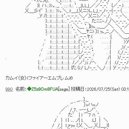
~"''～)>｡.沁、 ＼_{:.:.:.:. l:.‘,` ｰ--‐ '"´／/_-_/ ′／. . .
／ )}. ハ:.:)>｡..,,,‘, :.:.: l:.:.‘, _｣LL」_／／-_-,′{／_-.). .
乂＿彡ｲ′}:.:.l:.:. )>｡.＼_:l:＿」乂ニ)∟L」_-_/-_-{.-_-〈. . . .
_Уﾉ}:.:.l:.:.:.|:.:.:l:`､-_-_-_＼／乂ニ)／.-_/_′-_-＼. . . 
}:.:.l:.:.:.|:.:.:l:.:.:`､-_-_-_‘,､、 たﾆﾆ-./_/＼-_-
}:.:.l:.:.:.|:.:.:l:.:.:.|:.'，＼＿‘, ]Iｯ｡..,,,＿／＼. ＼_-／ 
}:.:.l:.:.:.|:.:.:l:.:.:.|:.: `､＼＿ﾔﾆ) 〕I ｯ｡,,ﾆ_ノ＼. ＼＿
′l:.:.:.|:.:.:l:.:.:.|:.:.:.ｌ:`､-_-.ﾔ.( . . . . :|. ＼＿
,′ l:.:.:.|:.:.:l:.:.:.|:.:.:.l:.:.{ﾟ,-_-‘,.) . . . :| )
,′ .:l:.:.:.|:.:.:l:.:.:.|:.:.:.l:.:.{ ﾟ,-_-_'， . : | _)/_
,′ .:.:l:.:.:.|:.:.:l:.:.:.|:.:.:.l:.:.{ノ_-_-.‘, . :| .(_/_-
. ′ .:.:.:l:.:.:.|:.:.:l:.:.:.|:.:.:.／iﾉﾟ,.-_-.,′ ./| )/_-_
{.: ′ .:l:.:.:.|:.:.:l:.:.:.|:. ﾉ／ノ‘,i:i /ヘ / :| .(/_-_-/
{:.:l :.:.:.:l:.:.:.|:.:.:l:.:.:.|: {た〈i:/ L/-_-_＼_/ : :| У.-_-/
カムイ（女）(ファイアーエムブレムif)
990
名前：
◆Z5z9Om8FUA
[
sage
] 投稿日：
2026/07/25(Sat) 03:1
_,,....〕,,_
_､ '"´ 〕vハvノ
／ /_7､ -‐‐:Lノ'`､
, ′ た′ | ｌ ⌒7 ﾊ ‘,
/ | l { ､、ノ| l、 :L} | ＼
/ /_| l:,ｧｯx ﾐ乂 ＼_,,..乂,|＿_)}