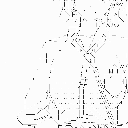
:| |.::|.:::人 , ´´ /rr彡'/ .
八.:|.::込､ ､ ｲ＾＾. :/ ／|
/ ＼ |:: :.＼ ’ イ/. : 人| ﾉ
__ノ ＼/: | )>｡ ＜: : : 卜: :| :l＼
＿＿ :| |_、''｀乂:八 ﾉ
√ |:ﾉ /＾ ＼
_ .-√／∧-- ､ ,,-/ 人 | -- __
_ -=ﾆ￣ ノ /く:∧ / ／:i:/＼ ￣
/ ＼i:＼'， /／.i:i:／ 
′ . :: .＼i:＼／/:i／
_ | く⌒＼ :. | / 
. ｀ | / ＼i:i:i| :. ./
_ ′ √ :＼L __へ .V /＿
｀ √ √√ V/, :|i:| | | V
._ √ .√√. V/, |￣ﾚ￣￣ | ，
｀ . . . . . . . . . . ..√√ . . V/,.:| :
_ |. . . . . . . . . . . . .√√ . . . . V/,l 
.｀ 叭. . . . . . . . . . . . .| | . . . . . . V/,＼ 
./ /∧. . . . . . . . . . . :| | . . . . . . ..V/, ＞＜ .
| ､丶｀ : /∧ ､. . . .. .._.. :.| |. . . . . . . ..:V/, . . . . 
| ､丶｀. . .._／| .∧ ＼ . . . . :.:| |＼ ＼ . . . ..V/,
／ ＿＿ ／￣＼ | ／￣ . . . .| | __.＼ ＼. . ..V/, ..
.〈 . . . . . .__,,.､vヽ`人 | . . . . . . . 八-=ﾆ￣ ＼ ＼_ 
＼＿＿＿､丶｀ ＼_ -=ﾆ￣＼ -‐…‐- __ __ __ V/, L_,,