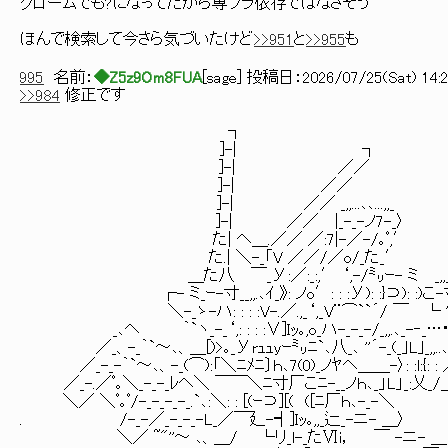
クロームでも?になってたから専ブラ依存ではなさそう
ほんで検索して今さら気づいたけど
>>951
と
>>955
も
995
名前：
◆Z5z9Om8FUA
[
sage
] 投稿日：
2026/07/25(Sat) 14:2
>>984
修正です
┐
]-| ┐
]-| ／／
]-| ／／
]-| ／／ _,,...､､...,,_
]-| ／／ |_-_-ノ7-_〉
た| ヘ＿.／／ ／:7|-／-/｡ﾟ,′
た.| ＼-_「V ／／/／o/_た_′
＿た八 ￣_У:／:_:,′ ‘,-/㍉ｰ- ミ _,,
┌- ミ_ｰ-寸__,,.､ｲ_》: ノo′: : :У): :}⊃): :)こ-ﾏ
＼-_ゝ-ハ: : : :V-.／.,_‘,_V¨⌒``´/ ￣ └ '
_､ヘ ｀`ヽ_-_‘,: : : :∨]Iｯ｡,o_ハ-_-_-/_,,.､_-‐_…･
／_、-_｀`～､、＿[)>｡_Уrｭｭyｰ㍉ﾆ`､八_､ ''´-_(_｣L｣_,,..､､..,,_
／_-_-｀`～､、-_(⌒):「＼ﾆﾒﾆ〕ｈ､7(0)_ノﾔヘ＿＿-〉: :l:{: : ／
／_-.／ﾟ｡＼_-_-_ﾚヘ＼ ￣￣＼ﾆ寸厂こﾆ-__ノｈ､_」L」_:乂_/＿:
＼／ ＼ﾟ｡ﾟ/-_-_-_-_.`､:＼: : [(ｰ⊃][( ([ﾆ厂ｈ､-_-＼ )>｡: : : 
. /-_-／_-_-_-L_／￣廴-┥]Iｯ｡,,_辷_-ニ- ＿〉 ￣~
＼／ ~"''～ ､、＿/ └リ_l-_たⅥi， ￣ -ニ- ＿ ⌒ヽ