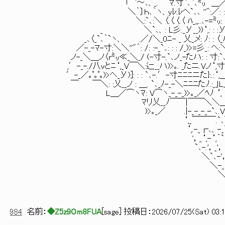
「｀`～､、_. ﾏ.寸`､`､㍉ ＿／: : :/: ,′_-_-
＼｀〕ｈ､｀ヽ、yﾚ.ﾚヘ`､､ ''^:／: : : :/ : ,′-_
＼:`､:＼ 〈.〈.〈.〈 ﾊ_,,..､-=㍉: ／ : /.-_-
_ ＼`､、: L彡._У__))‘,: : :У_): /＿／｀
_､〈_`､｀`ヽ、 .／/＼_0ﾆ- _ 乂_メ: ﾉ: : 〈_ハУ八:
／-_-ﾏ-寸:＼＼''"´: /: :-_`､: : : /_)>=彡_: 
ノ-_＼＿ノ〈r㍉≪_＼_/ (-寸-.`､ノ_-たハ: : 寸:`､ﾉ⌒ヽ
,′-_-./八vとﾆ‘,_V￣＼:辷__ハ)>｡. _たニ.Vノ‘,寸ﾉ乂__
′-_／｡ﾟ｡ﾟ｡)>ヘ_У)]: : : `､-.′-寸ﾆﾆﾆニた}:.:‘,＿,,..
￣ ￣＼: :乂__ノ : ＿. `､_ﾉ-_-＼ﾆﾆﾆたﾉ.:_｣L｣_ﾉ／_-_
L＿／⌒ヽﾏ: V⌒ヽ_-_-_)>｡_／ﾍﾉ ‘, }八_-_-/-_-
ﾏリ乂__ﾉ￣￣|￣￣＼＼＿/-.V-/_-_-_-_/~"
)>｡_／ .|-_-_-_-`､.V_/_-_＼.-_-_-./、:
‘,_￣￣￣.`､＼-.-_-＼＿/ ￣＼＼.‘
‘,.-_┌､、-_`､ﾉ)>｡
'，_‘,-‘,｀`ヽV＼ヽ‘, 
`､-.'，_'， .乂二
＼`､-'， ｀`ヽ
＼-_`､ 
＼-`､
＼.`
｀`
984
名前：
◆Z5z9Om8FUA
[
sage
] 投稿日：
2026/07/25(Sat) 03:1