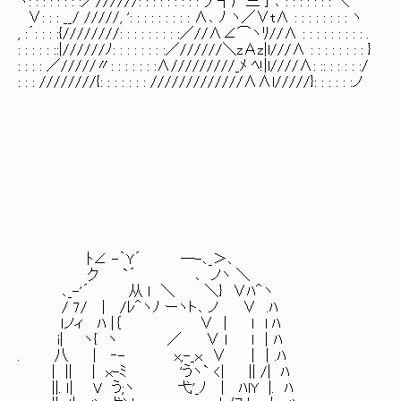
ヽ: : : : : : : :／//////: : : : : : : : : 丿┐厂三于､ : : : : : : : ＼
∨: : : __/ /////, ': : : : : : : : : ∧､ ﾉ ヽ／∨t∧ : : : : : : : : ヽ
, :´: : : :{////////: : : : : : : : :／//∧∠⌒ヽﾘ//∧ : : : : : : : : : .
: : : : : ::|//////ﾉ: : : : : : : :／//////＼zΑz|l///∧ : : : : : : : : }
: : : : ／/////〃: : : : : : :∧/////////_ﾒ ﾍ!|l////∧: :: : : : : :/
: : : ////////{: : : : : : : /////////////∧∧l/////}: : : : : :ノ
ﾄ∠ -｀Y´ ―-､_＞､
ク `´ ､ ノヽ ＼
､_-'´ 从 ｌ ＼ ＼} ∨ﾊ＾ヽ
/ 7/ | /ﾚ＾ヽﾉ ーヽト､ ノ ∨ .ﾊ
ｌノィ ﾊ |｛ ∨ | ｌ l ﾊ
i| ヽ{ ヽ ／ ∨ l ｌ ｜ﾊ
. 八 | ‐- x,-_ｘ ∨ ｜｜.ﾊ
| || | ｘ-ﾐ 'うヽ` <| || /| ﾊ
||. ｌ| V う;ヽ 弋'_ﾉ | ﾊlY |. ﾊ