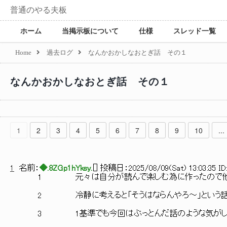
普通のやる夫板
ホーム
当掲示板について
仕様
スレッド一覧
Home
過去ログ
なんかおかしなおとぎ話 その１
なんかおかしなおとぎ話 その１
1
2
3
4
5
6
7
8
9
10
...
1
名前：
◆.8ZGp1hYksy.
[
] 投稿日：
2025/08/09(Sat) 13:03:35 ID
1 元々は自分が読んで楽しむ為に作ったので他の方
2 冷静に考えると「そうはならんやろ～」という話で
3 1基準でも今回はぶっとんだ話のような気がします