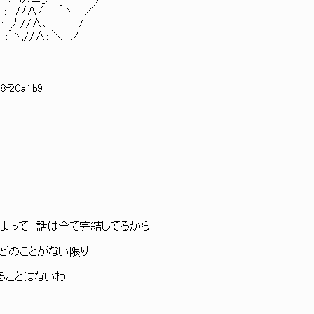
: : : //∧/ ｀ヽ ／
: : :丿//∧､ /
:｀ヽ,//∧: ＼ ノ
:8f20a1b9
.例によって 話は全て完結してるから
よほどのことがない限り
{ .エタることはないわ