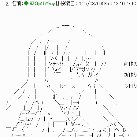
2
名前：
◆.8ZGp1hYksy.
[
] 投稿日：
2025/08/09(Sat) 13:10:27 ID
_, --- ､
_ ／ `ヽ、
／ ｀ヽ、
／ / / / ＼
. / / |/ | / ｉ ',
| / ｣|_ / | /| ﾊ | ｉ | | ｉ|
| | | ＞く| | || | /| |レｒ‐ | ||
| | | ＞ﾃ‐ミﾄ､_| | /,.ｨ/ 乂 | /ﾘ .前
| | | ` {ﾊｒｲ} |/´ﾃ代}∨ィ/ /
| | | ´￣ 弋ｒﾘ 从 イ .新作が
/ | ﾊ ` | ∧
／ | ﾊ {ｔ ｰ- ,x ﾊ ｉ ＼ 今日か
／ / ／| ｉ＼ ￣ , ィ´ | ＼
／ ／ / | ｉ|｀ ､ _ ｒ ' / | ＼
/ ／ / /:ﾍ ｉ ＼___ |ーｲ ｉ ',
／ _|＿/::::::| ｒ┐ ∨ﾊ / /Ｖ| ', ＼ |
/::::ｒく:::::/＾{ |＾ｖ `く√ヘ,_| ＼ ＼ |
/::::_｣ｪＶ / | |ﾍ＿_____,}Ｖく／ ＼ ＼ ＼
￣￣/¨´:/-/ / | | | 厂∀‐- ､_＼ _＞く ＼
￣.√:::::〈 '´ / | { ./::::::∧::::::::::::::` ト ､,ｒ＜_｣ |ヘ }>┐
/:::::::::∧ ' | ／::::::::/ |:::::::::::::::::| /√ _,ﾉ､ | ├くｉ /