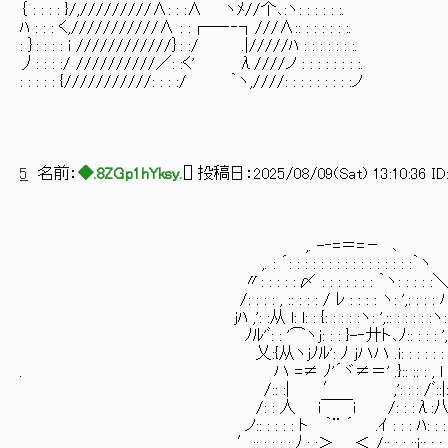
｛ : : : : }/,/////////∧: : :∧ ヽﾒ//个､:ヽ: : : : : :.
ﾊ : : : く,///////////∧ : :┌―‐‐┐///∧:: : : : : : :.
: ｝: : : : i ////////////｝: :/ .|/////ﾊ : : : : : : :.
丿: : : :/ //////////／: :く' λ////ノ : : : : : : : :.
: : : : : {///////////: : : :/ ｀ヽ,////: : : : : : : : :ノ
5
名前：
◆.8ZGp1hYksy.
[
] 投稿日：
2025/08/09(Sat) 13:10:36 ID
,. -‐=＝=－ ､
,. : ´: : : : : : : : : : : : : : : :｀ヽ
〃: : : : : 〆 : : : : : : : ｀ヽ: : : : :
/: : : : , :: : : : / ﾚ : : : : ヽ: ',: : : : 
ｊﾊ ,': :从 l: l: : {: : : : :ヽ: ',:: : 
ﾉﾙ'ﾞ: : '⌒ヽｊ: : : }-‐廾ト､ﾉ:: : : : ',: 
乂:{从ヽｊﾉﾙ': ﾉ ｊハハ .i: : : : : :
. ハ =≠ ﾉ'´ヾ≠＝' .}:: :: : , l 
/:: :| ′ ,': : : /ﾞ::|: :
/: : 人 i￣￣i /: : :λ:八: : : 
ノ:: : : : : ト ｀¨ ´ .ｲ : : : ﾊ: : :
′:: : : : :丿: :＞ ＜ /:: : : ::i:: : : : :