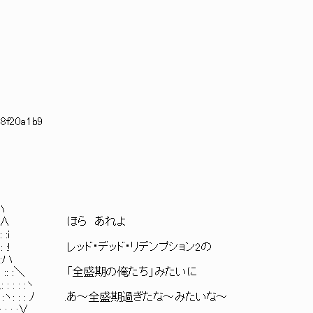
:8f20a1b9
＼
ハ
: : : :ヽ:∧ ほら あれよ
:i
 : :! レッド・デッド・リデンプション2の
:ハ
: :＼ 「全盛期の俺たち」みたいに
: :ヽ
 :ヽ: : : ﾉ .あ～全盛期過ぎたな～みたいな～
 : :∨