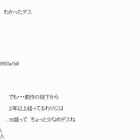
 わかったデス
:8f20a1b9
でも・・・前作の投下から
.２年以上経ってるわりには
6話って ちょっと少なめデスね
∧
∧
∧