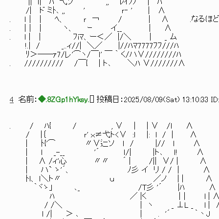
|| ｌ| ﾊ 弋ソ ,, ﾚｲﾌﾉ | ﾊ
/| ド ミﾄ､ ,, ' ｒ‐ ' | ∧
. ｌ｜ | ﾍ、 ｒ ￢ / | ∧ .なるほど
. |｜ | ヽ、 ｰ イ__ | ∧
. ｌ | ｜ ﾌiﾏ、ー＜／ |/＼ | _ ム
!.| / _..ィ//| ＼／ |//ﾊﾏ7777ﾌﾌ///ﾊ
ﾘ＞――ｧ7/レ'⌒ヽ/￣ｌ' ￣ ｀ く/ハ∨////////ﾊ
. ////////// /￣{ | ト､ ＼ﾊ ∨///////∧
4
名前：
◆.8ZGp1hYksy.
[
] 投稿日：
2025/08/09(Sat) 13:10:33 ID
. / ﾊ{ / , ∨ | | ∨ /ｌ ∧
/ |｛ ｒ' ｘ≠弋ト<∨ :ｌ |: l / | ∧
| ﾄ{'⌒ 〃∨辷ソ ｌ / |// ｌ ∧
| ｌ _-__ '´ ｌ/| |ト､ ｌ! ∧ 
| ∧ /ィ'心 〃〃 ´ | /|| ∨/ | ∧
| ハ` ゝ'´、 ﾉ彡 イ リ / / | ∧ 
ﾄｌ、 ｌ＼ト〃 ｕ ／ノ | | ∧
｀ヾゝ」 ､_ /T彡 '´ |ﾊ ∧ ....1
ﾊ ／ |く |｜ l | 
/ /＼ ｜ ヽ _ ⊥L _ l | 
ｌ /| ＞ ､ | . '´ ｀丶J 