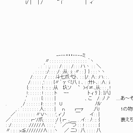
l/ | | / ￣ ¨ l´ | ィ´
-‐…・・・…‐-ミ
〃: : : : : : : : : : : : : : : : ｀ヽ
. : ´: :,: : : : /: : : : /: : : ハ丶 : : ＼
. : : : : ::/: : : :/: :从: :i: :〃: : ｝ } : : :丶ヽ
/: : : : : / : : : 斗七爪弋ﾄ､ : : |/: ∧: :ハ: : .
/: : : : : ,': : : : {〃´γヾﾐ八 ｌ ､ : :廾ト､: :∧: :i
{: : : : : : !: :: :: :从 圦ソ ` )イ≠､从: : : , !
!: : : : : : ! : : : : ト ｰ‐ 卜ｨ ﾘ ｝: }八}
,′ : : : : {: : : : : | 、こ /: :ﾉ ﾉ' ....
. / : : : : : : i!: : : : : ! U ﾉﾙ'
, : ´: : : : : : : 人:: : : : | ｎ r―ｧ .八!
／ : : : : : : : : 〃Ｖヽ: : : :', r'丿 ￣ イ: : |
／ : : : : : : : : r‐'/爪: : : : : :/ { r‐ ､＿_ . .イ: : ﾉ: :
: :/: : : : : : : ://///∧ : : : ,′´／⌒つ : : :! : : : : : :{
〃: :: : :x≦///////∧: :: :ヽ ／ 二) : 八 : : : : 八