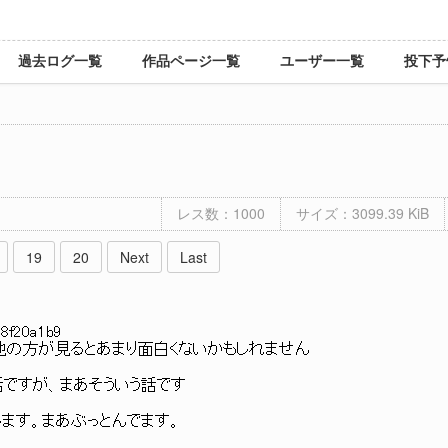
過去ログ一覧
作品ページ一覧
ユーザー一覧
投下予
レス数：1000
サイズ：3099.39 KiB
19
20
Next
Last
:8f20a1b9
が見るとあまり面白くないかもしれません
すが、まあそういう話です
。まあぶっとんでます。