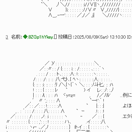
`＼ 丿＼// : : : : : :i//∨||ヽ_//////// : : : : 
∨ }i: : : : : : :ﾉ/∨〃 ∨_/////} : : : : 
∧__,.-一': : : : : ／,/／ ,j| ＼/////ヽ: : : : : 
3
名前：
◆.8ZGp1hYksy.
[
] 投稿日：
2025/08/09(Sat) 13:10:30 ID
／ У: : : : : : : : : : : : : : : : :＼
／: :〃: : / {: : : : i: : /: : : : : ､: : :｀ヽ
. : : : / : : : ト､: : : :∧: !: : : : : : :ヽ: : : : : .
/: : : :/: :: :: :八:弋ﾄ､{ ﾍヽ:: : : : : ::人: :: : : : .
{: :: : :i: :: : : :ﾘ /＼{ヽ{｀ヽ ＼: : : :ﾉ斗匕: :: :ﾊ
! : : : { : : : : ﾚ ` ) イ レ: :ﾉ: :丿
| : : :λ: :: : :ﾊ ヾｯ=ｚ= , /／ﾉﾙ' ..
, ′ 〃 ',: : : : ∧ `一!':´ !
／: : ／: : : !: : : : :∧ ` |: : :| .
, . : ´: : : /: : : : 八: : : : : ∧ ` ｰ .!: : :!
／: : : : : : /: : : : ノ: :i : : : : : : ヽ ‐ ／ : : 
〃 : : : : : : : {: : : : ,': : : ! : : : : : : ハ､ .イ: : : : :八
i : : : : : : : : : ヽr‐ ､／,ﾉ : : : : : : : : ｝ lトイ : : { : : : : : : :ヽ