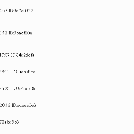
4:57 ID:9a0e0922
5:13 ID:9bacf50e
17:07 ID:34d2ddfa
28:12 ID:55eb59ce
25:25 ID:0c4ec739
20:16 ID:eceea0e6
:73abd5c8