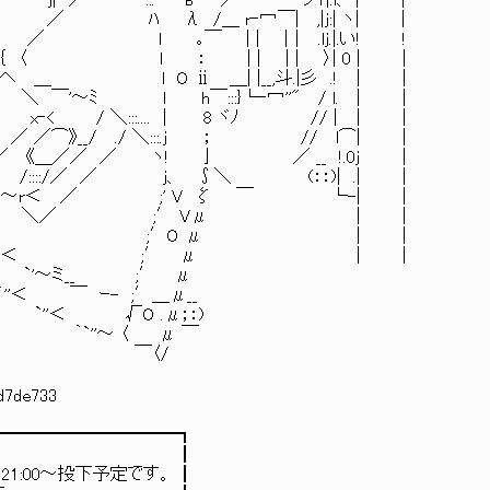
 j| ／ ::. ъ ／⌒ ノY|.l、｜ |
＿ r‐冖￣| ,|j:| ヽ| |
 l ｡￣ | | |｜ .lj.|.い! !
 〈 l ： | | | | 〉| 0 | |
 ＿| |__,斗.|彡 .! ｜ |
}└‐冖''" / l. | ｜
 | 8 ヾﾉ // | ｜ |
:::.j ； // l⌒| ｜
! 亅 ／ __ !.0j ｜
／ j、 ∫＼ (：：)| .| ｜
' V ζ ￣ └-| ｜
′ Vμ | ｜
O μ | ｜
′ μ | ｜
 ;′ μ
;′＿μ__
.μ；：)
 μ ￣
〈/
4d7de733
━━━━━━┓
┃
投下予定です。 ┃