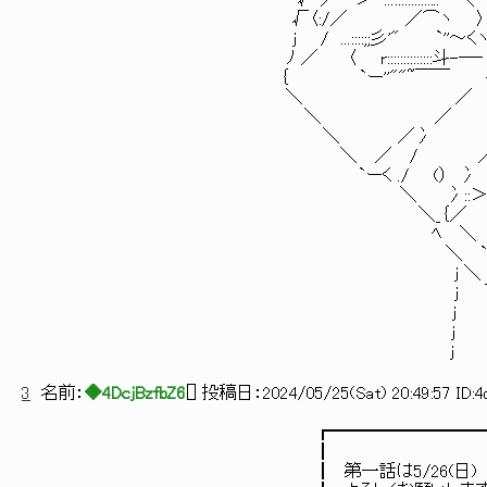
√ ／⌒＞'"...::::::::::::.. ＼
√〈:/／ ／⌒ヽ 〉 ／ ﾊ λ /
j / ...::::;;彡'" `''～くヽ ／
ﾉ ／ 〈 r::::::::::::::斗-―‐｛
｛ `ー''""~￣￣ へ ＿ l O ⅱ
＼ ／ ＼ ￣'～ﾐ l h￣:::
＼ ／ x‐< / ＼:::....
＼ ／冫 ／ ／⌒》__/ ./ ＼
＼ ／ / ／ 《＿／／ ／ ヽ
`ーく ./ (） 冫 /::::/／ 
＼ 冫::＞～r＜ ／ ;
＼_｛／ ＼／ ;
ﾍ ＼ ;′
＼ `＜ ;
j ＼ `'～ミ__
j ｀''＜ ￣ ｰ- 
j `''＜ √O 
j ｀`''～ 〈
j ￣
3
名前：
◆4DcjBzfbZ6
[
] 投稿日：
2024/05/25(Sat) 20:49:57 ID:
┏━━━━━━━━━━━━━
┃ 
┃ 第一話は5/26(日) 21:00～