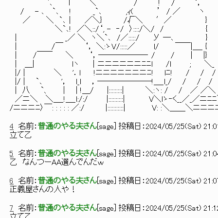
`､ l ＼ / ! / ‘， /ニニニﾆﾆ7 u
/ - ､ `､ ! _`､ ,ｨ( ’ / ／ ヽ √
／ ＼ `､｜ ／＼} /√＼ ′／ } {ニニニγ/
＼`､! ／＼::/‘, - ‐/ 〉::::/＼/ / { 
| _／ ＼ ヽ＼`､ /／:::::/ У ─､ } ！ニ.
| /￣ ‘， ＼:ゝV/:::::／ l/ ￣￣|＿_ { 
| /￣￣ ＼ ‘，──────‐ / / | |} 〈二}
| ＿| lヽ ｜ニニニニニニﾆﾆl /l ; ＼_ 
|/ | ＼ '．l !ニニニニニニニﾆ! lﾆ! / / / √√
|/ | `､ '， l_l ，───────!＿_l_/ / / 
| 八 `、 ｜ | !＿/ |:::::::::| ＼:ヽ: / /
／ニ＼ ＼＿_!＿_l:/:/ |::::::::::| V＼lゝ‐く__／
/ニニニﾆ〉￣: : : : : ／:/ |:::::::::::| V: 
4
名前：
普通のやる夫さん
[
sage
] 投稿日：
2024/05/25(Sat) 21:0
立て乙
5
名前：
普通のやる夫さん
[
sage
] 投稿日：
2024/05/25(Sat) 21:0
乙 なんつーAA選んでんだｗ
6
名前：
普通のやる夫さん
[
sage
] 投稿日：
2024/05/25(Sat) 21:0
正義屋さんの人や！
7
名前：
普通のやる夫さん
[
sage
] 投稿日：
2024/05/25(Sat) 21:1
立て乙