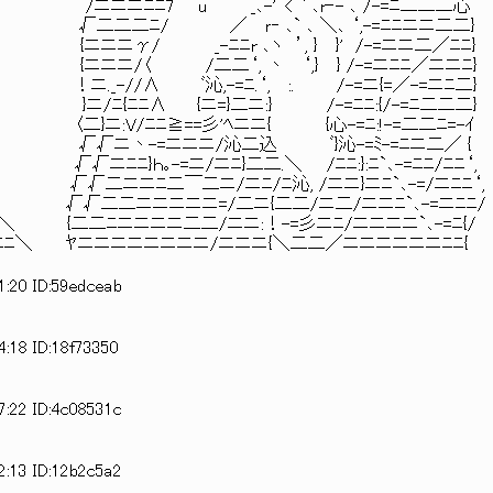
 _､-'´< ` ､r‐- ､ /-=ﾆ二二二心
二二二ﾆ/ ／ ｒ‐ ､` ､ ＼､ ‘,-=ﾆﾆニニ二二}
 _-ﾆﾆr ､ヽ ’, } }' /-=ニニ二／ﾆﾆ}
{ニニニ/〈 /二二‘, 丶 ‘,} } /-=ニﾆﾆ／ニニﾆ}
_-//∧ ﾞ沁,-=ﾆ.‘, :. /-=ニ{=／-=ニﾆ二}
}ニ/ﾆ{ﾆﾆ∧ {ニ=}二ニ:} /-=ﾆﾆ:{/-=ﾆ二二二}
ニ:V/ﾆﾆ≧==彡'ﾍニニ{ {心-=ﾆ:!-=二二ﾆ=-ｲ
√√ニ丶-=ニニニ/沁二込 ﾞ}沁-=ﾐ-=ﾆニ二／ {
ニﾆﾆ}ｈ｡-=ニ/ニﾆ}二二.＼ /ﾆﾆ:}:ﾆ`､-=ﾆﾆ/ﾆﾆ‘,
/ √√二ニニﾆ二￣二ニ/ニﾆ/ﾆ沁, /ニニ}ニﾆ`､-=/ニﾆﾆ‘,
 ／ ／＼ √√二二ニニニニニ=/二ニ{二二/ニ二/ニニﾆ`､-=ニﾆﾆ/
_／ニﾆﾆ＼ {二二ﾆニニニニ二二/ニニ:！-=彡ニﾆ/ニニニニ`､-=ﾆ{/
:＼＿＿＼ニニニﾆﾆ＼ ﾔニニニニニニニニ/ニニニ{＼二二／ニニニニニニﾆﾆ{
1:20 ID:59edceab
4:18 ID:18f73350
7:22 ID:4c08531c
2:13 ID:12b2c5a2