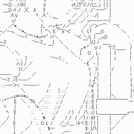
.:/从{ jl ｨf;;沙ﾞ)ﾐ://辷_.j |｜|
'":.:./:.:./`ー―''ﾞ .|
_ " ／:.／:.冫:.:.:/| ｜
.:／ x―---‐～ﾐ
｡ -‐r七'"/／￣ ／ ／＞'"⌒ `''く
ﾟ＼ {( ￣{(''＜ 〈 〈.「 ＿彡 ＼
'～ﾐ ~ﾟ''・*o∞'’ ﾊ＼ ｀''＜ ＼)j { __x彡 ヽ
 `''～ミ__ } ＼ ￣ 乂} / ＿__ 、
`ヽ、 ￣ ＼ ,｡*''ﾟ .V / 个ミ＿__,, 〉
 ヽ::r{ ヽ＼ ＼ ∫ O レ | } |
 :、、 ｝ `''～ﾐ:::.. ｀ヽ、 ／ | ｜ l |
ヽ ﾊ::} / ／ ｀ヽ ヽ《 ヽ | ｜
 Y }.! !/ |
 ＿ﾉ ／ } ;' | ｜ !
----'" j .√! ! |
＞< ー----‐' / ;′ ﾊ√.| ｜ ﾄ
::;′ ;::::ll. ｜ | |:
:: ,:::::/ /:::::|| ｜ |＼ |:::
::: ;::::/ /.j:::::|| 「￣￣￣￣￣￣`ー
: ;:::/ / {:::::||｜
: ;::/ /::〉 / 八:::j.| L＿＿＿＿＿＿x
 /::/ / ／〉/:::l0! | | ／
 ／:::/＿ 斗＜||::::|｜| | ／
 ::、 %ー ￣ l|::::|八| l／