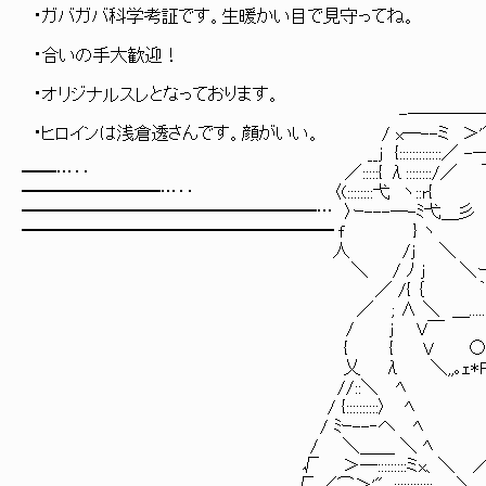
・ガバガバ科学考証です。生暖かい目で見守ってね。 ｰ=彡:.:
＿彡イ:./ 乂 λ {! .:::. `'''
・合いの手大歓迎！ 人V ﾍ 人`::.._
r/ ＼ ￣ ィ:.:／:
・オリジナルスレとなっております。 ／ﾟ*、 /
-―――――／‐-x、 ﾟ''*｡,, { 
・ヒロインは浅倉透さんです。顔がいい。 / x―--ミ ＞'" ｀'
__j {:::::::::::::／ -―-ミ
━━…‥ ／:::::{ λ::::::::/／ ￣
━━━━━━━━…‥ 〈(::::::::弋
━━━━━━━━━━━━━━━━━… 〉ｰ---―-ﾐ弋＿彡
━━━━━━━━━━━━━━━━━━ f } 
人 /j ＼ }ﾉ／
＼ / ﾉ j ＼ー----
／ /{ ｛ ｀`～ミ ノミ
／ ; ∧ ＼ ＿......:::::-―
/ j V￣ ＼ /:: }..::
{ { V ○ __,,｡ｪ*∞*o、 .::::::
乂 λ ＼,,｡ｪ*Fヾ”｀ || ＼ ﾟ％ ／::::
//::＼ ﾍ ﾍ | ヽ ﾟ*､:::::::
/ {::::::::::〉 ﾍ ﾍ || ::、 ｀。:
/ ﾐｰ--‐へ ﾍ / | ::、 % ;/
/ ＼＿＿ ＼ ﾍ ／ || ﾉ ::、Oχ /
√ ＞―:::::::::ミx、＼ ／ | ／