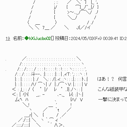
/ ; :: ／￣＼⌒}￣|,_ '，
/ j/ { ⌒}__ﾉ^__|/ }
/ { >～､,_/⌒＼/ .ﾉ
/ { ＼__/ /
〈 ＿ 〉 / ./
＼ ＼ 7＿ ／ ＼ J{／/イ
19
名前：
◆hXiJucbo02
[
] 投稿日：
2024/05/03(Fri) 00:39:41 ID:
. ／: : : : : : : : : : : : : : : : : : : : : : ＼
/: : : : : : : : : : : : : : : : :.、: : : : : : : : ヽ
. /: : /:: : : / : : : !:: : : : !: : !: : : ヽ:: : : : : ',
/: : /: : : 斗--､ :|: : : : :|: : | ,ィＴ: ',: : :ヽ : !
|: : |: : : : : |: / ＼: : /|:.ィ: :ヽ: : :.|.: : : ﾄ､:| は
|: : |: : : : /!/ ⌒ヽ| :/ |:./⌒ヽＶ: |.: : : | V
＜ : ｣_: : / 〈 ﾟ |/ ﾚ ﾟ ..}|:./ヽ: : | こ
＜:: |. 小{ _,,.. - ､-.,_ ﾚ{: :.|ヽ:|
厶ﾍ ﾊ ､ {ﾊ/ V 一撃に決まってん
＼_! ＿ ' !
ヽ ／ ｀t ／
___,ｒ| ＼ { / ／
／:/::::| ＼ ヽ ｀_⌒ ィ ´
／::::::/::::::| ＼ ´ ∧＞､