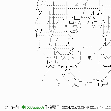
／:/ /: : : /: : : : : :/ : : : : : :／: :/: : : : : :|: : : : :
{: :〈_/ : : : |: : : : : : |: : : : ∠: : :イ: : : : : : :ト､: : : :
∧: /: : : : :.|: : : : : : | : : : : : : : : ﾘ : : : : : : j |: : : : 
У: : : :|: :|: : : : : : |: :|: : : : : : /: : : :/|__,厶イ
/: :|: : : :|: :|: : : : :_」L上: |＿_/: : : :/´}/ |: : :|: : :
/: : :|: : :/|: :|: :/: : : :| Ｌ:厶_:/:＿__/ r￢冖爪: :
|: : : |: : : :|: :|:/: : : : :扞￢冖爪 V辷ツ |: : |: : : 
∨: 八: : :∨/: : : : :八 V辷ツ |: :/: : : 
|: : : : ＼: /: : : : : : : :＼ 厶/: : :
｀Y: : : : : |: : :/: : : : : {⌒ }: : /: 
|: : : : :八: :{: : : : : 八 _ /|／: : 
八 : : : : : ∨: : : : : : : 〕iト ⌒ ´ ／}: : : : :
＼: : : : :|/＼: : : :∧{ 〕ト . イ{ ﾑ: : : :
Y: : 丿{ )人:｛ }〉 | 爪 | }/}
} イ: 八 ＼ ,ノ 乂
厶へ(⌒^ r=イ〔ｰ=彡 ｀'ー‐f⌒ト
／￣￣￣} '⌒〕 ー- -― 人 ん 
/ ∨^⌒＼ _广 ｛
/ ヽ ＼/⌒^冖z,,＿ __r～ｙ‐彡 
| ﾔ ＼_厶__ /｀⌒{ 〕 _r
21
名前：
◆hXiJucbo02
[
] 投稿日：
2024/05/03(Fri) 00:39:47 ID: