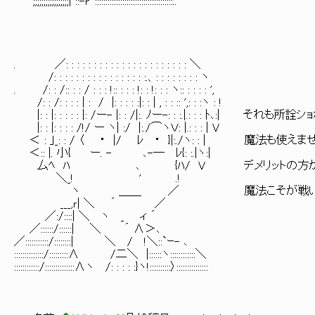
;;;;;;;;;;;;;;;;;| ::-r":::::::::::::::::::::::::::::::::::::..
. ／: : : : : : : : : : : : : : : : : : : : : : ＼
/: : : : : : : : : : : : : : : : :.、: : : : : : : : ヽ
. /: : /:: : : / : : : !:: : : : !: : !: : : ヽ:: : : : : ',
/: : /: : : : | : / |: : : : :|: : | , : : :: ',: : :ヽ : !
|: : |: : : : : |: /ー- |: : /|:. ﾉー-: : :.|.: : : ﾄ､:|
|: : |: : : : /!/ ー ヽ| :/ |:./⌒ヽＶ: |.: : : | V
＜ : ｣_: : / 〈 ・ |/ ﾚ ・ }|:./ヽ: : | 魔法
＜:: |. 小{ ー. - ､-― ﾚ{: :.|ヽ:|
厶ﾍ ﾊ ､ {ﾊ/ V デメリットの方がバ
＼_! ' .!
ヽ ＿＿ ／ 魔法こそが戦いの基本だぜ、
___,ｒ| ＼ ´ ／
／:/::::| ＼ ヽ _ ィ ´
／::::::/::::::| ＼ ´ ∧＞､
／:::::::::::/::::::::| ＼ / !＼::`ｰ- ､
::::::::::::::/:::::::::∧ /二＼ |::::::ヽ::::::::::::＼
::::::::::::/::::::::::::::∧ヽ /: : : : :}ヽ!::::::::::〉:::::::::::::::