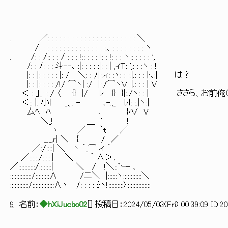
. ／: : : : : : : : : : : : : : : : : : : : : : ＼
/: : : : : : : : : : : : : : : : :.、: : : : : : : : ヽ
. /: : /:: : : / : : : !:: : : : !: : !: : : ヽ:: : : : : ',
/: : /: : : 斗--､ :|: : : : :|: : | ,ィＴ: ',: : :ヽ : !
|: : |: : : : : |: / ＼: : /|:.ィ: :ヽ: : :.|.: : : ﾄ､:| は？
|: : |: : : : /!/ ⌒ヽ| :/ |:./⌒ヽＶ: |.: : : | V
＜ : ｣_: : / 〈 {} |/ ﾚ {} }|:./ヽ: : | ささら、
＜:: |. 小{ _,,.. - ､-.,_ ﾚ{: :.|ヽ:|
厶ﾍ ﾊ ､ {ﾊ/ V
＼_! ＿ ' !
ヽ ／ ｀t ／
___,ｒ| ＼ { / ／
／:/::::| ＼ ヽ ｀_⌒ ィ ´
／::::::/::::::| ＼ ´ ∧＞､
／:::::::::::/::::::::| ＼ / !＼::`ｰ- ､
::::::::::::::/:::::::::∧ /二＼ |::::::ヽ::::::::::::＼
::::::::::::/::::::::::::::∧ヽ /: : : : :}ヽ!::::::::::〉:::::::::::::::
9
名前：
◆hXiJucbo02
[
] 投稿日：
2024/05/03(Fri) 00:39:09 ID:2