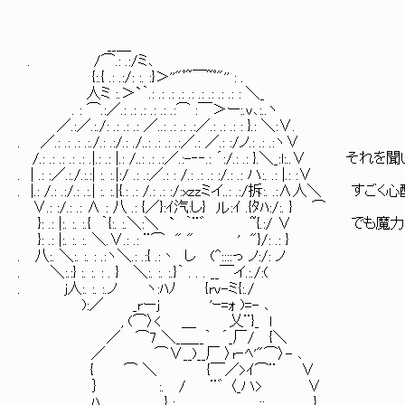
__＿
. /⌒.: .:/ミ､
{:.{ .: .:/: :. :}＞''"ﾟ~￣~ﾟ"'' : .
人ミ :.＞`｀.: .: .: .: .: .: .: .: .: : ＼_
. : ⌒.:／.: .: .: .: .: .:⌒ :￣＞ー:.v､:..ヽ
／.:／.:./: .: .: .: ／..: .: .: .:／.: .: .: : }.: ＼:∨.
. ／.: .: .: .:./.: .:/.: ./..: .: .: .:／.: ／.: :/ノ.: .: .:ヽ∨
/.: .: .: .: .: .|.: .: |.: /..: .: .:／.:-‐‐.: ´:/.: .: }.＼_:l:..∨
. | .: :／.:./.:.:| :. :.|:/ .: .:／.: : /.: .: .: :/.: .: ハ:. .: |.: :∨
. |.: /.: .:/.: .:.| :. :.|{.: .: /.: .: :/:xzzミイ..: .:/拆:. .:
∨.: :/.: .: ∧ : 八 .: {／}:ｲ汽:し} ル:ｲ .{ﾀﾊ:/:. } ⌒
}: .: |:. :. :.{ ｀{:. :.＼:＼ ` ｀¨゛ ~{.:/
}: .: |:. :. :. ＼.∨.: .: ¨⌒ " " ' "}/: .: }
. 八:. ＼:. :. : .:ヽ＼.: .:{ .:丶 し (^::::っ ノ:/: ノ
. ＼:.:} :. :. : . } ＼:. :. :.}｀ . . . __￣イ.:./:(
. j人:. :. :.ノ ヽ:ﾊﾉ {rv-ミ{:./
):／ _rーj 'ｰ=ｫ )=- ､
, (⌒〉< ＿ 乂¨}_ l
／ ⌒7 ＼_＿__｀ ´_厂/ {＼
／ ⌒∨__)__厂 〉r‐ﾍ'"⌒〉- ､
{ ⌒ ＼ {￣／>ｲ⌒¨ ∨
｝ :. / ¨゛ 〈_ハ> ∨
ﾊ } : :: }