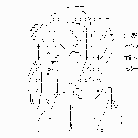
_, .-‐￢冖冖￢- ,,_
_ - ~: : : : : : : :⌒＼ : : : : ＼
／: : : : : : : : : : : : : : : ∨ : : ┛┗
x-=／／⌒ : : : : :⌒~:￢: :_| ！: ﾉ:┓┏
. √:ｱ´:/ : : : : : : : : :＼: ヾ: : :！│: : : :|: : ∨
乂/: : | : : : : : : : ＼ : :＼: ＼ | : l : : : ﾉ:/: :ﾔ 少
7: : ∧: : :ヾ: : {: :_:＼-‐… :│ : : : :/ : : |: ﾔ
|: :|: |: ＼: : : : ＼_＿＞~￢-| : : | : : : 
|:i |: |: :乂＼ : : : ＼ｘ=＝‐::::| : : |: :| : /: : /
|:l |: ＼{::::::::::¨_ﾆ￣⌒ ~￣|: : /: :|／ : /
. 从: ､: : ﾄ､ｱ~` ' ' ' /: :/: : | : :／
. /:/:＼＼|::ﾊ , , , /:／} : /: : | 
/:/:|: : |＼廴:', ｰ ′／ : / ｲ: : Ｎ
|/: :|: ｝| │.:.个s｡ /: : :／リ人(
|: : :|: ｝| | : : | :| ｀````フ: :／ {㍉┐__
人: : /:│ | : : { :| _,,_／_r⌒ヽ,,＿r―=ﾞ/ { |
. |: : :∨ |: : :.∨゛ ⌒廴＿ｰ ／ ｉ.|
从: : | 乂__/ / |'/
. )/ ／/ |/ / { ∨
／ | | / / { ､ ＼
/ ::: | / / }
{ : |i :′ /{ ﾉ
！ 八 {: :: ／{