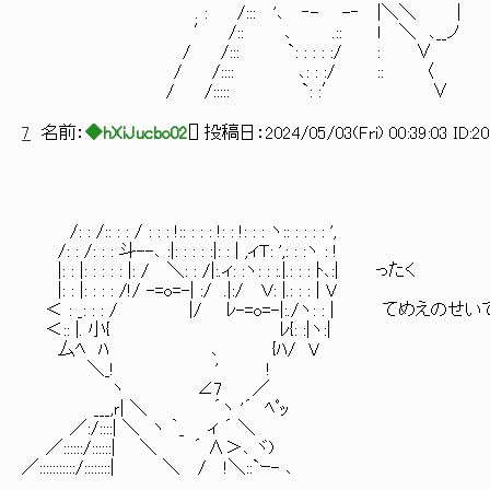
. : /::: '､ ‐- -‐ |＼＼ |
′ /:: ､ .:: ｌ ＼ ､__ノ
/ /::: `: : : : :/ : ∨
/ /:::: ､: : :/ :: 〈
/ /::::: `: :′ ∨
7
名前：
◆hXiJucbo02
[
] 投稿日：
2024/05/03(Fri) 00:39:03 ID:2
/: : /:: : : / : : : !:: : : : !: : !: : : ヽ:: : : : : ',
/: : /: : : 斗--､ :|: : : : :|: : | ,ィＴ: ',: : :ヽ : !
|: : |: : : : : |: / ＼: : /|:.ィ: :ヽ: : :.|.: : : ﾄ､:| ったく
|: : |: : : : /!/ -=o=-| :/ .|:/ Ｖ: |.: : : | V
＜ : _: : : / |/ ﾚ-=o=-|:./ヽ: : | てめえ
＜:: |. 小{ ﾚ{: :|ヽ:|
厶ﾍ ﾊ ､ {ﾊ/ V
＼_! ' !
ヽ ∠7 ／
___,ｒ| ＼ ´ヽ '´ ﾍﾟｯ
／:/::::| ＼ ヽ ｀_ ィ ´ ＼
／::::::/::::::| ＼ ´ ∧＞､ ヾ)
／:::::::::::/::::::::| ＼ / !＼::`ｰ- ､