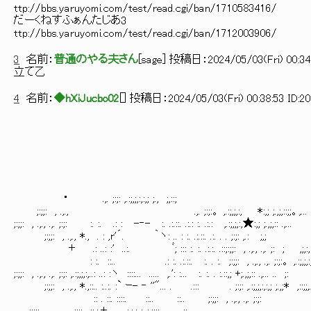
ttp://bbs.yaruyomi.com/test/read.cgi/ban/1710583416/
だーくねすふぁんたじあ3
ttp://bbs.yaruyomi.com/test/read.cgi/ban/1712003906/
3
名前：
普通のやる夫さん
[
sage
] 投稿日：
2024/05/03(Fri) 00:34
立て乙
4
名前：
◆hXiJucbo02
[
] 投稿日：
2024/05/03(Fri) 00:38:53 ID:2
・ .,. ;:;: ,.:;,;,:,:,; ;., ;,::;
;:;;: , .,., .,. ;:;:。 ,.:;,;,:, *:,; ;.,;,::;;。,... ..
;:;;: , .,., .,. ;:;: :. :. .: : -‐- :. .:.::. .:.: :. .:.: ,.:;,;,:,★:,; ;.,;,:: .,...
;:;;: , .,., *., . : ,r'´. ｀ヽ: .. : :. .:.::. .:. . . ;:;: ,.: ;,;
＋ .: ..: :' ..:. ﾞ; ::: :. :. .:.:. .::;:;;: , .,., .,. ;: ; ,;,:,:,; ;.,;
: :. ::.. .: :. .:.::. :. . :. ;:;;: , .,., .,. ;:;:。 ,.:;,;
;:;;: , .,., .,. ;:;: ,.:;,;,:,..: ..: :ヽ ::::... ..... ,.': :... :. :. . :.::,; +;.,;,:: .,... .. ;:
;:;;: , .,., *.,::.. :..:. :` ｰ- ‐ ''"... . .::: . ;:;: ,.:;,;,:,:,; ;.,;* ,::;;,..
:: . ::. ::::. ::.. ::.. ;:;;: , .,., .,. ;:;: