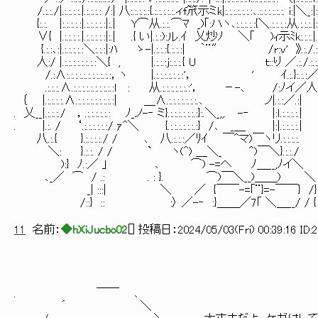
/.:.:./|.:.:.:.:.|.:.:.:.: /:| 八:.:.:.:.:{.:.:.:.:.:.ィf笊示ミk|:.:.:.:.:.:.:､.:.:.:.:.:.:.
{:.:. |:.:.:.:.:|.:.:.:.:.:|:.| Y⌒从.:.:.⌒ﾏ _)｢:ハヽ､:.:.:.:.:{＼.:.:.:.:从.:.:.:.|:.:.
∨{ |.:.:.:.:.|.:.:.:.:.:|:.| .{ い|.:.:):ル.ｲ 乂炒ﾉ ＼｢ )
{.:.:､:|.:.:.:.:.:＼:.:.:|:ﾊ ゝ-|.:.:.:{.:.:.:| ｀¨″ /r:v' 》.:./.:.
人:/ |.:.:.:.:.:.:.:.:＼{ , |.:.:.:j:.:.:.{ U 
/.:∧:.:.:.:.:.:.:.:.:.:.:，ヽ |.:.:.:.:.:.:.:'， ' ｲ.:.}:.:.:／
.:.:.:.∧.:.:.:.:.:.:.:.:.:.:l : 从.:.:.:.:.:.:.:'
｛ |.:.:.:.:.∧.:.:.:.:.:.:.:.:.:| ＿∧.:.:.:.:.:.:.:.､ ノ|.:.:／.:|
. 乂__|.:.:.:./ ，.:.:.:.:.:.: ﾉ_ノ-‐ ミ}.:.:.:.:.:.:.:}:.＼_,,. -‐ |:ｌ.:.:.:.:.|
. |.:. / ‘.:.:.:.:.:.:/ ｧ^＼ {.:.:.:.:.:.:.:} /､ _＿ |:|.:.:.:.:.|
八.:.{ }.:.:.:.:./ / ､ 八.:.:.:／ﾘｲ ￣^マ)￣ヽリ.:.:.:.:.
＼: }.:.:. / / ` ヽ(^) ＿＼_ ^)￣＼}.:.:./
):} ﾉ.:／ 」 ､ ⌒) -=へ ﾉ＿__,ﾉイ＼
､_／ ⌒ / .: . : }. ⌒)￣＼__)＿＿) ＼
_| :::| ＼ ／ {￣￣-=｢¨}=-￣￣} /}
/::} :: :〉 ／-‐ :}＿＿／7｢ ＼＿__/ / {
11
名前：
◆hXiJucbo02
[
] 投稿日：
2024/05/03(Fri) 00:39:16 ID:
. ￣￣ ､
´ ＼