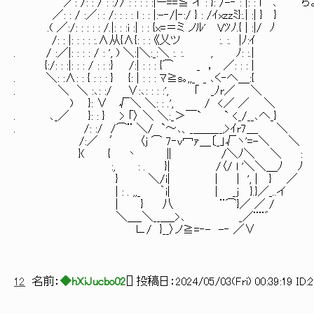
／: /: : / : :// : : : : :|ー==≦ イ : }: /-‐ :
／: : / :／: : /: : : : l : : |:-‐/|‐:/ } : /ｲxzzﾐ}:.| :| } }
.( ／:/: : : : : /.|: : :i :| : : {x=＝ミ ノﾙ' Vﾂﾉ.{ | :|/ ﾉ
/: : |: : : : :.∧从{∧{: : : 《乂ツ :. :. |ﾉ:ｲ
. / :／|: : : : / : ', ) ＼:|＼:_:＼ :. :. , ﾉ: :.|
{:/: : :|: : : / : : :} /:| : : : {⌒ _ ， ／: : : |
. ＼: :∧: : { : : : } {: | : : : ﾏ≧s｡,,_ _ ､く‐へ＿:{
. ＼ ＼ :､: :/ ∨:､: : : :', ｢ _ﾉr／ ＼
) }: ∨ √＼ ＼: : .', / <／ ／ ＼
. ､_／ }: : } > ｢〉 ＼ ＼:_＞￣` ` <_/__､へ_}
. /: :/ /⌒¨ ＼/ `～､、_＿＿__,>ｲr7＿ ＼
/:／ ′ 〈j ⌒ 7‐v冖ｧ＿〔_」√ヽ'=-＼ ＼
}( { 丶 ∥ /＼ﾉ＼ ＼ :
:, : . }| /〈/ l '＼＼＿ﾉ ﾉ
} ＼/i| | | ', | } ／
| : . ,,_ ｀i| | _j }.}／_..イ
| } 八 ¨⌒}／ ／ /
＼＿_＼__＿_>､ _／¨¨゛
∟/ }__〉ノ≧=‐- -‐ ／∨
12
名前：
◆hXiJucbo02
[
] 投稿日：
2024/05/03(Fri) 00:39:19 ID: