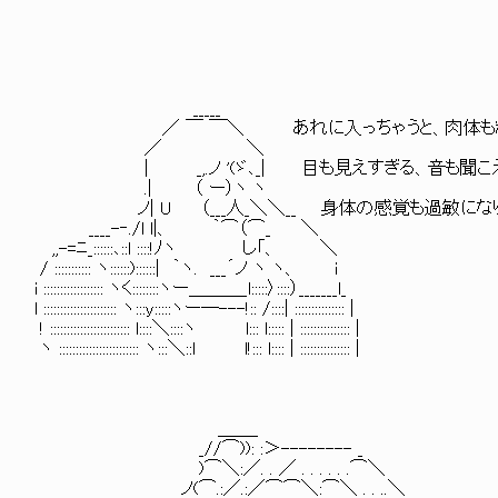
_____
／ ￣ ￣＼ あれに入っちゃうと、肉体も精神も
／ ＼
| _,.ノ '(ゞ､_| 目も見えすぎる、音も聞こえ
.| （ ー）ヽ ヽ
ノ| U （___人_＼＼__ 身体の感覚も過敏になり
____-‐./l l|、 ｀⌒（⌒_ ＼
,,-=ﾆ_::::::､::l ::::!ﾉヽ し「、 ＼
/ ::::::::::: ヽ::::::)::::::| ｀ヽ. ___´ノ ヽ ヽ、 i
i :::::::::::::::::: ヽく::::::::ヽー＿＿＿_l:::::〉::::）_______l_
l :::::::::::::::::::::: ヽ:::y:::::ヽー―---!:: /::::| ::::::::::::::: |
! :::::::::::::::::::::::: l::::＼::::ヽ l::: l::::: | ::::::::::::::: |
ヽ :::::::::::::::::::::::: ヽ:::＼::l l!::: l:::: | ::::::::::::::: |
＿＿_
_//⌒)): :＞-------- _
)⌒＼:／. . ／ . . . . . .⌒＼
ノ(⌒.:／.:／⌒⌒＼:⌒＼ . . ..＼