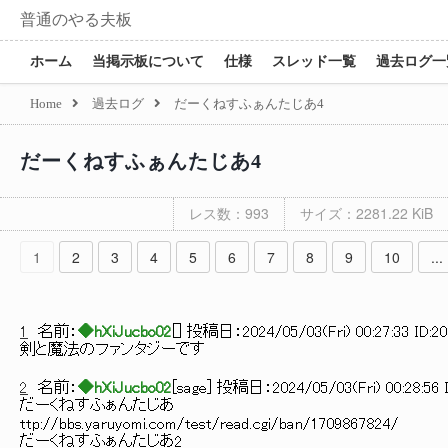
普通のやる夫板
ホーム
当掲示板について
仕様
スレッド一覧
過去ログ一
Home
過去ログ
だーくねすふぁんたじあ4
だーくねすふぁんたじあ4
レス数：993
サイズ：2281.22 KiB
1
2
3
4
5
6
7
8
9
10
...
1
名前：
◆hXiJucbo02
[
] 投稿日：
2024/05/03(Fri) 00:27:33 ID:2
剣と魔法のファンタジーです
2
名前：
◆hXiJucbo02
[
sage
] 投稿日：
2024/05/03(Fri) 00:28:56 
だーくねすふぁんたじあ
ttp://bbs.yaruyomi.com/test/read.cgi/ban/1709867824/
だーくねすふぁんたじあ2