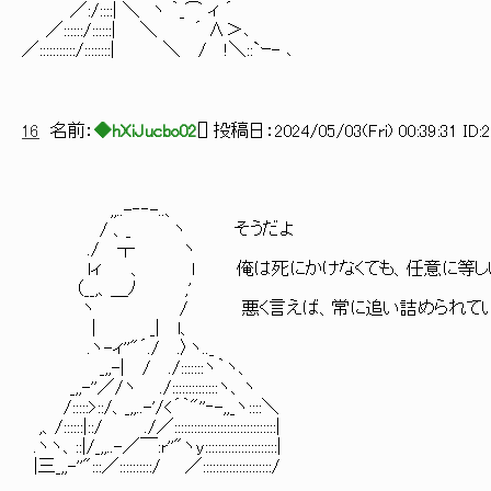
／:/::::| ＼ ヽ ｀_⌒ ィ ´
／::::::/::::::| ＼ ´ ∧＞､
／:::::::::::/::::::::| ＼ / !＼::`ｰ- ､
16
名前：
◆hXiJucbo02
[
] 投稿日：
2024/05/03(Fri) 00:39:31 ID:
,,..-‐‐-..、
/ 、_ ヽ そうだよ
./ ┬ ヽ
lィ 、 l 俺は死にかけなくても、任意に等しい条
（__,、＿ﾉ ,'
ヽ / 悪く言えば、常に追い詰められてい
| _| l、
.ヽ-ィ''"´./ .〉ヽ.._
_,,-| / ./:::::::ヽ｀ヽ、
_,,-''／/ヽ ./::::::::::::::ヽ、ヽ
/:::::>::/、_,,..-'/<´｀"''‐-,,_ヽ::::＼
,、/::::::|::/ ./／:::::::::::::::::::::::::::::::|
.ヽヽ、::|/_,,..-／￣:r''"ヽy::::::::::::::::::::::|
|三_,,-''":::／::::::::::/ ／:::::::::::::::::::::/