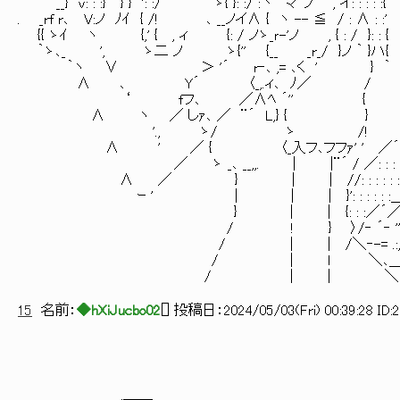
__} v: : :} } } ': :/ ゝ{ }: :/ :丶 マ フ , イ: : : : :{
. _rf r､ V:ノ ﾉｲ { /! ､ __ノイ∧ { ヽ -- ≦ / : ∧ : :'
{{ ゝｲ ヽ {,' { , ィ {: / ノゝ_ｒ-'ノ , { : / }: : {
｀ゝ､_ ', ゝ二 ノ ゝ{'' {__ _r_/ }ノ ｀ }ハ{
｀ヽ ∨ ＞ '´ r‐､ ,= ､く ' } ｀
∧ ､ Y´ 〈_,.ィ､ ﾉ／ /
‘ fフ､ ／∧ﾍ ´'' {
∧ ヽ ／ しｧ､ ／ ¨´ L,} { }
'., ゝ/ ゝ /! _
∧ ' ／ { 〈_入フ､フフｧ' ' ／´: :
／ ゝ _､ __,,. | |¨´ / ／: : : : 
∧ ／ } | | //: : : : : : 
ｰ ' | | | }': : : : : :＿: 
} | | {: : :／´／/: :
/ ! } 〉/‐ ´‐ '': : :
/ │ | /＼‐-= .:,: : : 
/ | l ＼､＿≧s
/ | | ＼
15
名前：
◆hXiJucbo02
[
] 投稿日：
2024/05/03(Fri) 00:39:28 ID: