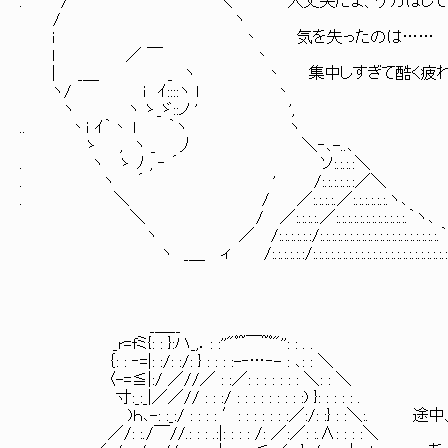
. / ＼ 大丈夫だよ、ケガはして
/ ヽ
ｉ 丶 気を失ったのは……
l ／ ￣ 丶
| _＿ _ ヽ 丶 集中しすぎて酷く疲れて
ヽ/ ｉ ｲ::::ヽ l 丶
ヽ ヽ ゝ_ゞ::ノ ' ',
.. 丶ｉ ｲ｀丶 l ｀ヽ ヽ
ゝ , ヽ _ 丿 ＼‐､-..､
. ヽ ゝ ﾉ , ‐ ´ ソ:.:.:.:＼
. ヽ ´ ' /:.:.:.:.:.:／＼
. ＼ / ／:.:.:.:.／:.:.:.:.:.:.ヽ､
＼ / ／:.:.:.:.／:.:.:.:.:.:.:.:.:.:.:.:.｀ヽ､
ヽ ／ /:.:.:.:.:.:/:.:.:.:.:.:.:.:.:.:.:.:.:.:.:.:.:.:.:.:.
ヽ _＿ ィ /:.:.:.:.:.:/:.:.:.:.:.:.:.:.:.:.:.:.:.:.:.:.:.:.:.:.:.:.:.:.
_＿__
_r=fミ{: : }:ハ_,．: :''"ﾟ~￣~ﾟ"'': : . .
｛: : ‐=|: :/: :/: } : : : :-‐…‐- : ､: : ＼
〈-=≦|:/ ／//／ : :／: : : : : : : ＼: : ＼
寸:_:_|／／// : : :/ : : : : : : : : :) }: : : : : .
)ｈ､-: :_:/ : : : : ′: : : : : : :／:/: :} 
／/: :./￣//.: : : .:|: : : : /: ／:／: :.∧: : : :＼