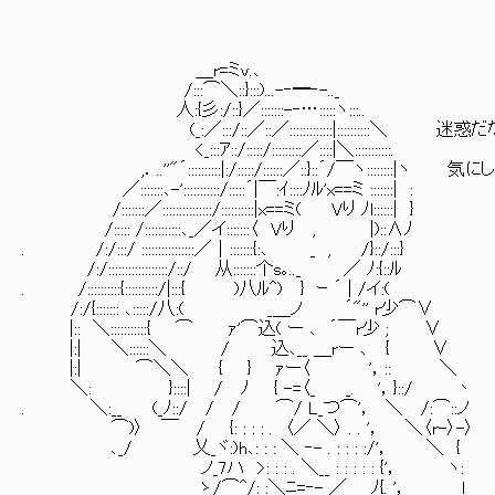
＿r=ミv.､
/:::⌒＼::}:::)...-‐━‐-.._
人:{彡:/::}／:::::::-‐…:::::ヽ:::..
(_:／:::/::／::／:::::::::::::|::::::::::＼ 
<_:::ｱ::/:::::/:::::::::／::::|＼:::::::::::.
,．..''"´::::::::::|:/:::::/::::::／::}::´/￣ヽ::::::::
／:::::::､-':::::::::::/:::::´|￣:ｲ::::ﾉﾙ'x==ミ :::::::| :
/:::::::／:::::::::::::::/::::::::::|x==ミ( Vり ﾉl::::::| }
/::::: /:::::::::::､_／イ:::::::〈 Vり , |)::∧ﾉ
. /:/:::/ ::::::::::::::::／│:::::::{:､ _ , /}::/:::}
/:/::::::::::::::::::/::/ 从:::::::个s｡.._ ／ ﾉ:{::ﾙ
. /::::::::::{::::::::::/|:::{ )八ﾙ^) } ｰ ´ | /イ:(
/:/{::::::: ､:::::/八:( _＿ノ ´"'' r少⌒∨
|:: ＼:::::::::::{ ⌒ ｧ'⌒込( ー ､ ´￣r少 ; ∨
|:| ＼::::::＼ / 込､__ ＿rー ､ { ∨
|:| ⌒＼＼ { } ｧー〈 '，:: ＼
＼: }::::| / ﾉ { -=〈_ _. '，}::/ 丶
. ＼:__ (_ﾉ::/ / / ⌒/ L_つ⌒'， ＼ /:⌒::ノ
⌒)〉 ￣ / {: : : : . 〈／ ＼〉 . . '， ＼〈r-〉-〉
､_/ 乂_ヾ:)h､: : : ＼ ‐- . : : : :/'， ＼ {
ノ_7ハ >: : : . ＼__ : : : : : {'， ヽ:
ゝ/⌒^/: :＼ﾆ=‐- ／ ﾉ{. '， l