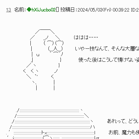
13
名前：
◆hXiJucbo02
[
] 投稿日：
2024/05/03(Fri) 00:39:22 ID:
／￣￣＼
／ _ノ ＼ ははは……
| （ ⌒）（⌒）
| （__人__） いやー技なんて、そんな大層なも
| ｕ ｀ ⌒´ﾉ
,| } 使った後はこうして情けない姿を見
／ ヽ }
く く ヽ ノ
＼ `' く
ヽ、 |
| |
./::::::::::::::::::::::::::::::::::::::::::::::::::::::::::::::::丶
/::::::::::::::::::::::::::::::::::::::::::::::::::::::::::::::::::::::::＼
./::::::::::::::::::::::::::::::::::::::::::::::::::::::::::::::::::::::::::::
/::::::::::::::::::::::::::::::::::::::::::::::::::::::::::::::::::::::::::::::::::::ハ
. ′::::::::::::::::::::::::::::::トx::::::::::::::::::::::::::::::::::::::::::::::::
.′:i::::::::::::::::::::::::::::::〈⌒ヽ:::::::､:::::::::::::::::::::::::::::::::::ﾚｧ