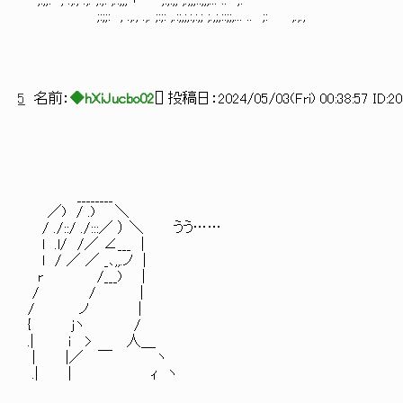
;:;;: , .,., .,. ;:;: ,.:;,;＋ ,:,:,; ;.,;,::;;,... .. ;:
;:;;: , .,., .,. ;:;: ,.:;,;,:,:,; ;.,;,::;;,... .. ;: ,.,.,
5
名前：
◆hXiJucbo02
[
] 投稿日：
2024/05/03(Fri) 00:38:57 ID:2
________
／) / .) ＼
/ ./::/ ./:::／ ） ＼ うう……
l .l/ /／ ∠___ |
l / ／ ／ _､,,.ノ |
r /___) |
/ / |
/ ノ |
{ jヽ /
.| i > 人＿
| |／ ￣ ヽ
.| | ｨ ヽ