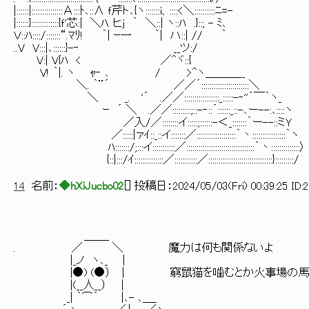
|::::::|:::::::::::::::Α:::ﾄ､::∧ ｆ芹ト､{ヽ:::::::i、::::<＼::::::::::ﾆ=-
|::::::}:::::::::::::{ｆ'芯:| ＼ﾊ. ヒj ｀ ＼::| ヽ::ﾊ .}::; - ﾐ､
Ｖ::ﾊ::::/:::::::“.ﾏﾘ! ｀| ｰ一 ｀| ハ::| // ｀
..V V:::|､::::::}-‐ __ツ:/
V:| V{ﾊ < ／^ヾ::{
V! ｀|. ヽ ｬ‐ ､ / >^ヽ＿＿＿__
＼. ｀¨´ ／／´:::::::::::::::::::::::＼
＼ _. '´ .／／:::::::::::::::::_:::::-‐''´￣｀ヽ_
ｰ ´ ＼ .／／:::::::::;::-‐::´::::::_::-､ー--:､::::ヽ
／入/／::::::::イ:::::;::::::-＜_:::::::｀ー--::ミＹ
／:::::|ァｲ::_::イ:::::::／:::::::::::::::::::｀丶::::::::::::::::｀ヽ
ﾊ:::::::/;:::イ:::::::::::／:::::::::::::::::::::::::::::::::｀丶::::::::::::::〉
{::|:::/ｲ::::::::::::::／:::::::::::／:::::::::::::::::::::::::::::::}:::::::::/
14
名前：
◆hXiJucbo02
[
] 投稿日：
2024/05/03(Fri) 00:39:25 ID:
＿＿_
. ／ ＼ 魔力は何も関係ないよ
|_ノ ヽ､_ |
|●) (●） | 窮鼠猫を噛むとか火事場の馬鹿力
|(__人__） |
_| ｀⌒´ |､- ､＿_