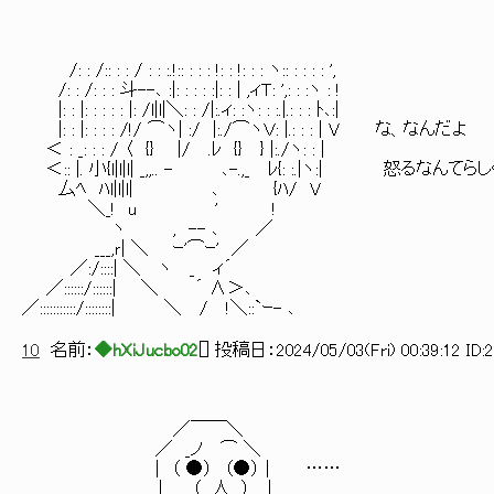
/: : /:: : : / : : :.!:: : : : !: : !: : : ヽ:: : : : : ',
/: : /: : : 斗--､ :|: : : : :|: : | ,ィＴ: ',: : :ヽ : !
|: : |: : : : : |: /l|l|＼: : /|:.ィ: :ヽ: : :.|.: : : ﾄ､:|
|: : |: : : : /!/ ⌒ヽ| :/ |:./⌒ヽＶ: |.: : : | V な、なんだよ
＜ : _: : : / 〈 {} |/ .ﾚ {} } |:./ヽ: : |
＜:: |. 小{l|l|l| _,,.. - ､-.,_ ﾚ{: :.|ヽ:| 怒るな
厶ﾍ ﾊl|l|l| ､ {ﾊ/ V
＼_! u ' !
ヽ , -- ､ ／
___,ｒ| ＼ ｰ'⌒ｰ' ／
／:/::::| ＼ ヽ _ ィ´
／::::::/::::::| ＼ ´ ∧＞､
／:::::::::::/::::::::| ＼ / !＼::`ｰ- ､
10
名前：
◆hXiJucbo02
[
] 投稿日：
2024/05/03(Fri) 00:39:12 ID:
／￣￣＼
／ _ノ ⌒ ＼
| （ ●） （●） | ……
. | （__人__） |