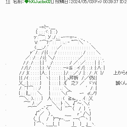
18
名前：
◆hXiJucbo02
[
] 投稿日：
2024/05/03(Fri) 00:39:37 ID:
_ -=ﾐｰ､＿
{: : : :ヾ: }: : 〉
γ:⌒¨: У:./､.: -‐…=‐- . ._
V: "⌒7:'": :￣: :､: ‐ ~⌒:＼`丶、
(:＿:ノ.:′: : :／: : : : : : : : : : : : : ＼
ｧ'´/.: :/:|:{ : : :/ : : : : : : : : : : : / : : : : ＼
／: :/: : /:i:|: ＼/: : : : : : : : : : :／ : : : : : : : : ,
. /:/: /: : : |:.| ′:/: : : : : : : :/ ／: :／: : : :│:| : '
/:/|:/: : : : |:.l: :∨: : : : : :ｰ=≦ : イ:/|: : :.l: :|:∧: |
/:/ ,{( : : : : |人:.│: : : : : .|:/: : :／:/ .|: : /: 
|:{ /ｲ: : : : : { ヽ|: : : : | : |:_x芹拆 /:／仍{:|
. 乂_: |: : : : : :} |: : : : |: :.《 之ﾂ ／ ゞ
/: :¨｢⌒: : :ﾉ │ : : : ､: ＼_ ′/: :|
. { : : 廴: : : ＼. |: : : : : ＼(⌒ -‐ ｨ(:ノﾘ
⌒＼: :)､: : : } 人: : : : : ( ≧s｡,, _ .ｲ: :乂
⌒¨ ﾉ: :／ ＿,＼: : ﾄ :＼ √～､＼(
. ⌒￣ _､‐゛く ＼{ ¨⌒〈 / } '，
√／ 〉,, ,,＿ r ﾞ /＼}
〈_ ｛ / }冖ｧ-､__,, ‐ｰ<⌒ヽ }
. } ⌒ヽ ;_＿{__ { } } 」 ヽ.