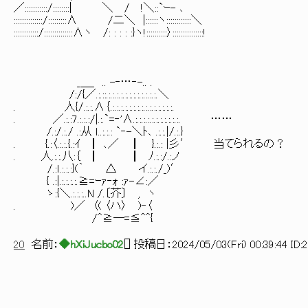
／:::::::::::/::::::::| ＼ / !＼::`ｰ- ､
::::::::::::::/:::::::::∧ /二＼ |::::::ヽ::::::::::::＼
::::::::::::/::::::::::::::∧ヽ /: : : : :}ヽ!::::::::::〉:::::::::::::::!
_＿_ .. -‐…‐-.. .
/:/{／.:.::.:.:.:.:.:.:.:.:.:.:.:.:.＼
. 人{/.:.:.∧｛.:.:.:.:.:.:.:.:.:.:.:.:.:.:.:.
. ／.:.:7.:.:.:/|.:.`=‐'∧.:.:.:.:.:.:.:.:.:.:.:. ……
/.:/.:./ .:从 ｌ..:.:.: `‐-＼ﾄ､ .:.:.|/.:.}
. {.:〈.:.:.{.:ｲ ┃ ､／ ┃ }.:.: |彡′ 当てられるの？
. 人.:.:.八:｛ ┃ ┃ ﾉ.:.:/.:ノ
/.:ｌ.:.:.:}(｀ △ イ.:.:./_)′
{ .:|.:.:.:.:.≧=ｰｧ‐ｫ :ｧ-∠:／
ゝ:{＼.:.:.:..N /.〔芥〕 , ヽ
. )／ 〈( 〈ハ〉 )‐〈
/^≧―=≦^^{
20
名前：
◆hXiJucbo02
[
] 投稿日：
2024/05/03(Fri) 00:39:44 ID: