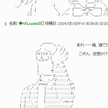
):} ﾉ.:／ 」 ､ ⌒) -=へ ﾉ＿__,ﾉイ＼
､_／ ⌒ / .: . : }. ⌒)￣＼__)＿＿) ＼
_| :::| ＼ ／ {￣￣-=｢¨}=-￣￣} /}
/::} :: :〉 ／-‐ :}＿＿／7｢ ＼＿__/ / {
6
名前：
◆hXiJucbo02
[
] 投稿日：
2024/05/03(Fri) 00:39:00 ID:2
／￣￣ ＼ -、_ あれ……俺、寝てた
_,ノ ヽ､__ / / ,〉、
（＝）（＝ ）／ ´／ /) ごめん、迷惑かけ
（__人＿） { , ' ´,/
'､`⌒ ´ V __, ＜´
| 〈´／::::Λ
| ﾔ::::::::::::::Λ
`ｭ`ｰ─ｰ V::::::::::::::Λ
/ﾑ _ , -.／V::::::::::::::Λ、
_,. -／:/===/´..::/i:::::::::::::::::::Vﾍ
／/.／.::::{ | :::::/::::ｉ::::::::::::::::::.∨}
j ::::::::>.:::::::l |::::::::::::::ｉ::::::::::::::::::::ﾚ;
i :::r :〈 ::::::::i |::::::::::::::::〉､:::::::::::::::::ﾉ
ｉ :::| :::::'., ::::i {:::::::::::::::::::::`::-==::イ
| :::| ::::::::',::::i ',:::::::::::::::::::::::::::::::::::/