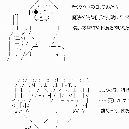
／￣￣＼
. ／_ノ ｀⌒ ＼ そうそう、俺にしてみたら
__ | （● ) （⌒ ) |
. | | | （__人___) | 魔法を使う相手と交戦し
. ｜ | │ ｀ ⌒ ´ |
. | | , ┤ | 強い攻撃性や殺意を感じたら、
,ﾉ ┴‐v' Λ /
ｆ `二ヽ） i ヽ /
| ー、〉 / 〉 <
| r_ﾉ j /￣ ´￣ ⌒ヽ
| ） /／{ ｨ }
_ﾉ / | | |
/: : /:: : : / : : : !:: : : : !: : !: : : ヽ:: : : : : ',
/: : /: : : 斗--､ :|: : : : :|: : | ,ィＴ: ',: : :ヽ : !
|: : |: : : : : |: / ＼: : /|:.ィ: :ヽ: : :.|.: : : ﾄ､:| しょうもな
|: : |: : : : /!/ -=o=-| :/ .|:/ Ｖ: |.: : : | V
＜ : _: : : / |/ ﾚ-=o=-|:./ヽ: : | ……
＜:: |. 小{ ﾚ{: :|ヽ:|
厶ﾍ ﾊ ､ {ﾊ/ V 誰だって、使おうと思
＼_! ＿ ' !
ヽ ／ ｀t ／
___,ｒ| ＼ { / ／