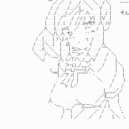
⌒／.:／. . ./. . . / :＼. . .＼. . /.＼ 
/. ../ . . . /....:／:|. . . .＼. . .∨. . . |
/. ../ . . . /.:／:／厂.:∧: : . . .|. .:/.
/ . . {. . /⌒ .:/ /:/:.( ∨|. . .|∨. ..|
{. . . .{. / . { / /:/ 斗t芍ﾅ. .八: )∨
人 . . {i . ..y=ミ ／ ゞ''' __ /. . |,,ノ
／. . .＼八..:人 弋〉 ' ' ⌒. . . .|
/. . |. . . . |. )＼|..ﾊ '' ` ┐ /. . . . |
/. . . |.＼ . | |. . 込 ` ｲ. . . . 人
. （ . . .人 . ＼ |. . . .| うﾆ=- ＜/. . . ./ ￣＼
＼ . . )＼. ..＼.| . . 人⌒＞'" 人. ...:/ / ＼
＼( ｀⌒:八. (／「ﾉ＼ /＿/∨ / |_
|( ＞-L)__/＿_ン / ｜＼
(_＿| ＼|―L/――〉/＼ ／ | |
⌒| ／ア /| |￣￣ ｀丶、 / |
, ／ /::/ | ＼ / 〉
/ ⌒V |_／ / /
/ |＿＿／ノ
; ／廴___／{
人 . . . . .＼_ ／ ／ﾊ {
`～､、. . .／￣三二ﾆ=-＜ / .{ '，
〕 ~｀{. . . .／ ／ / ＼ '，
/ } .／ ／ / |..＼ '，