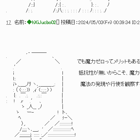
/:::} /:.{ : . }: : . ﾉ
. /: :. /::八: : :. : : : / : : : ﾉ: : : :. ./
17
名前：
◆hXiJucbo02
[
] 投稿日：
2024/05/03(Fri) 00:39:34 ID:
_ ＿＿＿
. ´ ､
／ ＼ でも魔力ゼロってメリットもある
.′ .
i ｌ 抵抗性が無いからこそ、魔力をとて
l:: |
iゝ,_＿,ﾉﾘ ヽ､_＿＿__,: | 魔法の発現や行使を観察
: （ (:.:.:.)) ,ｨ´(:.:.::.) ) |
. {: .￣.:. .::.:￣ |
: ! .r .′ ､ |
ゝ _人__ _ﾉ |
ゝ ー- ! ト､
ﾍ ／ :!ｰ＼
〉,. ／ ／:::::::::::::!
/;;;;;ヽ､＿, ' ／:::::::::::::::::::ﾍ
／;;;;;;;;;;;j: :::::: :,／:::::::::::::::::::::::::::::!