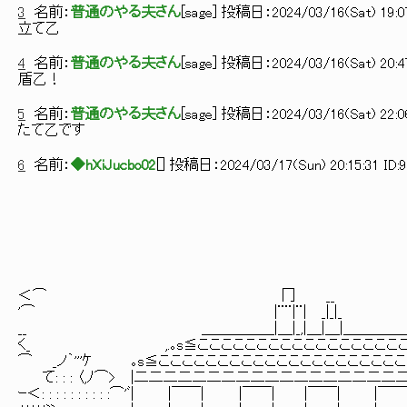
3
名前：
普通のやる夫さん
[
sage
] 投稿日：
2024/03/16(Sat) 19:0
立て乙
4
名前：
普通のやる夫さん
[
sage
] 投稿日：
2024/03/16(Sat) 20:4
盾乙！
5
名前：
普通のやる夫さん
[
sage
] 投稿日：
2024/03/16(Sat) 22:0
たて乙です
6
名前：
◆hXiJucbo02
[
] 投稿日：
2024/03/17(Sun) 20:15:31 ID:
＜⌒ 冂 __ ___
'⌒ |¨¨|¨| _|_|_ _
__ ＿＿＿＿＿|＿|_,|＿|＿|＿＿＿＿＿
く_ ,.｡s≦ここここここここここここここここここここ≧
⌒ _ノ｀'''ｹ ｡s≦ここここここここここここここここここここ
て: : : 〈,ﾉ⌒> |二二二二二二二二二二二二二二二二二
ｰ＜: : : : : : : : : :⌒'ﾞ| |￣￣| |￣￣| |￣