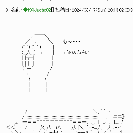
9
名前：
◆hXiJucbo02
[
] 投稿日：
2024/03/17(Sun) 20:16:02 ID:
／￣￣＼
／ ヽ､_ ＼ あっ……
(⌒）（⌒ ） |
(__人__） u | ごめんなさい
| |┬‐| |
| |｜ .| |
（｀ー´ /
ヽ /
〉 〈
| |
| |
/:::::::::::::::::::::::::::::::::::::::::::::::::::::::::::::::::::::::::＼., ⌒ 丶:::::::::|
/:::::::::::::::::::::::::::::::::::::::::::::::::::::::::::::::::::
_ｚ-‐==＝＝ﾆﾆﾆニニニニﾆﾆﾆ＝＝==､ ､_:::::{ し } }:::::丿
＜＜: : : : / 乂 八 i∧ 从 |＼ `ｰ-ﾆ人 丿.ﾉ