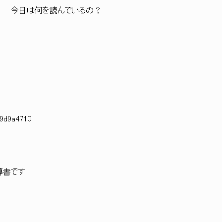
＼ 今日は何を読んでいるの？
:9d9a4710
書です