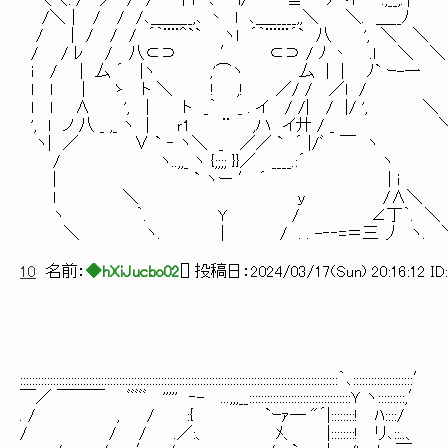
＼＼: / ／ / /` ｰ十i '､ l/ `ｰ―≦´ ﾉ イ ﾞ-.,__,.'|
/＼｜ / / /､＿＿__,､ 丶 l ､＿_____,,＼ ＼. ＿
/ | / / / ´｀¨¨＾`` ヽl ´｀¨¨¨´` 八 ', ＼ ＼
/ / ﾚ / 八⊂⊃ ′ ⊂⊃ / ﾉ 丶 .ｌ ＼ ＼
i / ｜ 厶 ´ |ヽ ,'⌒ヽ 厶 | | ﾉ` ｰ-一
l ｌ ｜ ゝ ト ＼ ! ,! ／/ / ／l 
l l ∧ ', | ト _｀ _ . イ / /| / |/ ',
', ｌ ノ 八 _ ,_ ヽ | ｒ1 ¨ ,ハ イ廾 / 
ヽ| ／ ∨ ` ‐ ヽ＼ _ ／／ ` ´ |/ﾞ ￣ ヽ 丶‐- 
/ ヽ..,,_ ヽ {;;;; }}／ ____.:´ ヽ 丶
| ` ヽー ′ ´ | i
ｌ ＼ ｙ /∧＼
ヽ ｀. Y / ∠丁｀. 
＼ ヽ. | / . . -‐‐=＝三 丿 ヽ.
10
名前：
◆hXiJucbo02
[
] 投稿日：
2024/03/17(Sun) 20:16:12 ID
::::::::::::::::::::::::::::::::::::::::::::::::::::::::::::::::::::::::::::::::::::::::::::::::::::::::::｀､::::::::::::::::::::′
￣／ ￣￣￣ ﾞﾞﾞﾞﾞ ''''' ‐- ...,,,__::::::::::::::::::::::::::::::::::Ｙ ヽ:::::::::,′
. / , / :{ `ｰｧ― "´|::::::::! ﾊ::::/
/ / / .／:、 ﾒ、 |::::::::! リ､::..