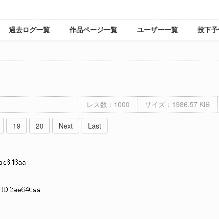
過去ログ一覧
作品ページ一覧
ユーザー一覧
投下予
レス数：1000
サイズ：1986.57 KiB
19
20
Next
Last
2ae646aa
 ID:2ae646aa