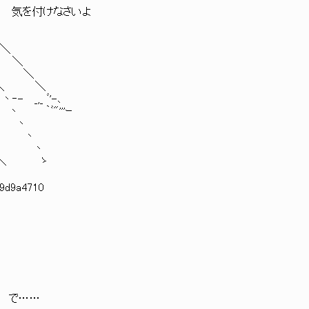
__ﾉ 気を付けなさいよ
 ＼
/ ＼
 ＼ ＼
_ ＼ ＼
_,_ ﾞ'-､
 ｀ﾞ"'''ｰ
 丶
 丶
＼ 丶
 ＼ ゝ
:9d9a4710
、 で……