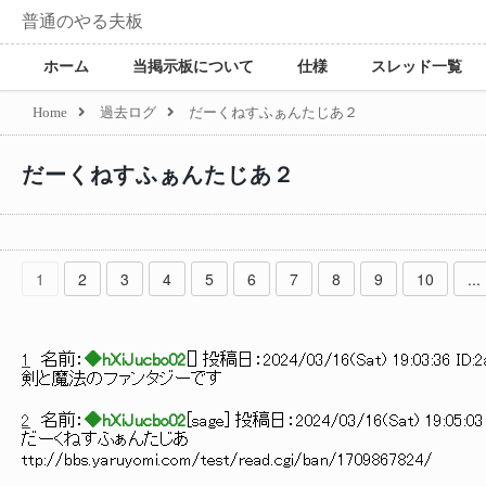
普通のやる夫板
ホーム
当掲示板について
仕様
スレッド一覧
Home
過去ログ
だーくねすふぁんたじあ２
だーくねすふぁんたじあ２
1
2
3
4
5
6
7
8
9
10
...
1
名前：
◆hXiJucbo02
[
] 投稿日：
2024/03/16(Sat) 19:03:36 ID:
剣と魔法のファンタジーです
2
名前：
◆hXiJucbo02
[
sage
] 投稿日：
2024/03/16(Sat) 19:05:03
だーくねすふぁんたじあ
ttp://bbs.yaruyomi.com/test/read.cgi/ban/1709867824/