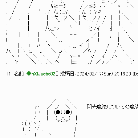
. / / ′ / :.、 / ` ､ |::::::/!_.ノ ￣:、
/ / .′ ﾑ≧＝ミ / ,ィ≦ミ .ﾉ;:イ Ｙ : 
. / ; ′ : / ん ）:::Y、 ' ん ):::Ｙ〃 , | ! 、
/ , | | | ヽ弋__::ソ ＼ | 弋__:::ソ / / | | ＼
. ′ ｌ | | | ﾞﾞ´´ ,| ＼{ ｀｀" / / | |､ ＼
. | | | 八こつ ` とノイ :| | `､
! | | | ＼ - - ／| ; | :`､
l ;、 :ｌ l 、 ` .､ .ｨ ´ ! ′ | ＼
:. |:.、 ｌ ﾊ ヽ l｀ ､ __ イ :| ′ / :八
八 l ヽ :.、 :.、 ＼ .ﾉ＼ _ ／ﾊ / / / ヽ
ヽ ! ＼ ＼ ヽ / Ｙ:::::Ｙ Ｖ ｲ /ヽ ＼
. Y ＼ ＼ .＼ ,へ |:::::::| ,./ ／ ﾉ ／ ＼ :`
11
名前：
◆hXiJucbo02
[
] 投稿日：
2024/03/17(Sun) 20:16:23 ID
／￣￣＼
rヽ ／ ノ ＼ ＼ 閃光魔法についての魔導
i ! | （●）（●） |
r;r‐r/ | | （__人__） |
〈_L (｀ヽ .} | ｀ ⌒´ ﾉ
l｀ （ ｀`/ . | }
ヽ l . ヽ }