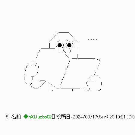
／￣￣＼
／ ノ ヽ、.＼ ……
| （●）（●） |
/￣￣￣ 丶人__）. |
/ ＼ .＿|＿＿＿__
, --'､ / ｀〉
/ ⌒ ） / /
,′ ﾉ / /
l T´ ..＿ ./ r'´￣ヽ
ヽ ノ .／丶､ / （ ￣ l
｀'ー'´ | .｀'ｰ'――┬― --､/ _.ﾉ
8
名前：
◆hXiJucbo02
[
] 投稿日：
2024/03/17(Sun) 20:15:51 ID: