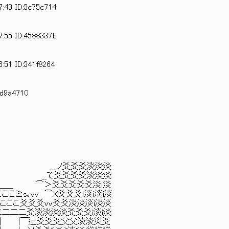
7:43 ID:3c75c714
7:55 ID:4588337b
6:51 ID:341f8264
9d9a4710
ノ爻爻爻淡淡淡
_て爻爻爻爻淡淡淡
＿ ⌒＞爻爻爻爻爻淡ｉ淡
s｡ｖｖ ⌒Ｘ爻爻爻ｉ淡ｉ淡i淡
ここここ爻爻爻vv爻爻淡淡淡i淡淡
二二二二二爻淡淡淡淡爻爻爻i淡i淡
￣| |￣￣| |￣辷爻爻爻父父淡淡災爻