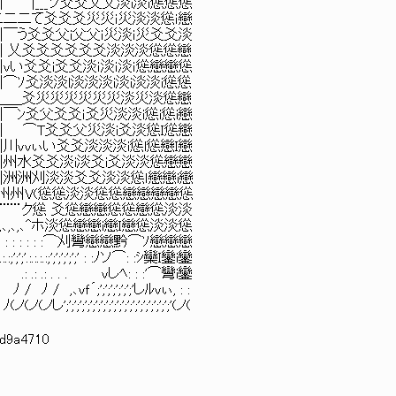
＿| |＿＿| |___ソ爻爻父父淡i淡i慫慫慫
二二二二二二二二二二て爻爻爻災災ｉ災淡淡慫ｉ戀
￣|￣￣|￣￣ |￣￣|￣う爻爻父i父父ｉ災淡ｉ災爻爻淡
| |＿＿| |＿＿| 乂爻爻爻爻爻爻淡淡淡慫慫戀
￣￣| |￣￣|ｖい爻爻i爻爻淡ｉ淡ｉ淡ｉ慫戀戀慫
|＿＿| |＿＿|⌒ｿ爻淡淡l淡淡淡i淡i淡淡i慫慫
_＞'"´｀"'＜＿＿＿＿＿爻災災災災災災淡災淡慫戀
_ .|川|三三|￣ﾝ爻父爻爻ｉ爻災淡淡i慫i慫i戀
口|口| |洲|￣￣| ⌒T爻爻父災淡i爻淡慫Ｉ慫戀
| |州|＿＿|川ｖｖぃい爻爻淡淡淡i慫l慫戀Ｉ戀
|口| |州|￣￣|州水爻爻淡i淡爻i爻淡淡慫戀戀
|￣|￣| |洲|＿＿|洲洲刈淡淡爻爻淡淡慫ｌ戀戀i戀
＿＿| |＿|＿| |洲洲州州州V(慫慫淡淡慫慫戀戀戀戀慫
¨¨¨¨¨¨¨¨¨¨ク慫 爻慫戀戀慫慫戀慫淡淡
､,､,､,､,､,､^ホ淡慫戀戀i戀Ｉ戀慫淡淡慫
: '"'"' : : : : : : : : : : : :⌒刈彎戀戀黔⌒ｿ戀戀戀
;';';'.:.:.:.:;';';';';';' : :ﾉソ⌒: :ｼ欒Ｉ鑾i鑾
 : : .: .: .: . . . ｖしﾍ: : :'⌒彎i鑾
 ﾉ / ﾉ / ,､ｖｆ´;';';';';';';'しﾙvぃ, : :
;';';';';';';';';';';';';';';';';';'(ノ(
9d9a4710