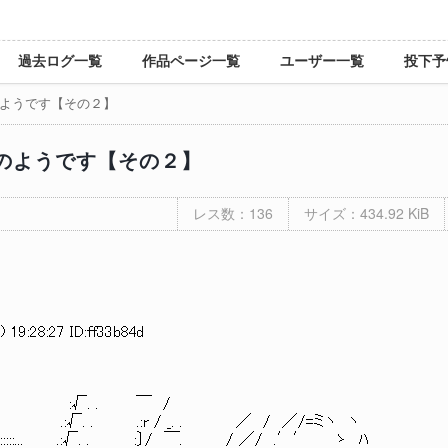
過去ログ一覧
作品ページ一覧
ユーザー一覧
投下予
ようです【その２】
のようです【その２】
レス数：136
サイズ：434.92 KiB
 19:28:27 ID:ff33b84d
￣ /
:r / _. . ／ / ／/=ミヽ ヽ __r:::
√. . :〕/ ￣. / ／/ .′′ ゝ ﾊ _＿.ノ.: