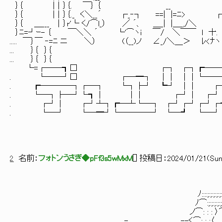
｝｛ |｜｝｛. ￣｝ ｛ __ l二l二l二l // 
｝｛ |｜｝｛._ く＼__´ ┌_‐┐ ==| |=ﾆ> ┌――――┓. 
｝｛ ＿___ ｜｝r'└ く/⌒l_） ／ ´、 ＿_| |＿_,/＼ 
｝ﾆ=┘ｰ- ｛ ￣＼＼ ´ └'⌒ヽi ￣/ ＼￣￣ l 十. 
..... ￣｝￣ ‐=ﾆ ニ ＼） (（__)ノ ∠_/＼＿
... ｝｛ ｝｛ ＼／ {.{ー
... ｝｛ ｝｛ {.{ }
└=┌──┓□ ┌┐ ┌┐┏────┐
. └──┘□ ┌─━┐ ││ ││└──
. ┏────┐┌─┐ └┐├┘ ┗┘ ││
. └─┐├─┘└┓│ ││ ┌┘│ ┌┘│
. ┌┘│ ┌┘┴┐┏─┴└─┐ ┌┘┌┘┌┘┌┷
. └─┘ └─━┘└────┘ └─┛ └─┘
2
名前：
フォトンうさぎ◆pFf3s5wMxM
[
] 投稿日：
2024/01/21(Sun)
ﾉ::::;:;:;:;:;:;::::::::::::
ﾉ⌒:;:;:;:;:;:
ノ⌒: : : 〉⌒ 
_,...-､ --く⌒