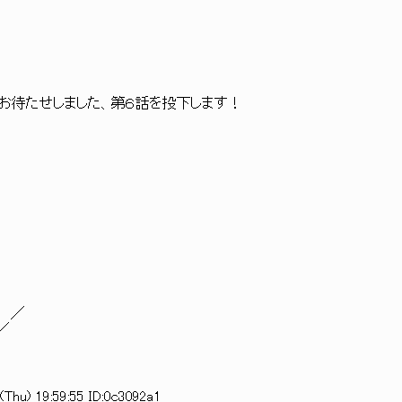
 お待たせしました、第６話を投下します！
 ／
／
Thu) 19:59:55 ID:0c3092a1