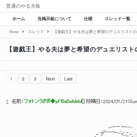
普通のやる夫板
ホーム
当掲示板について
仕様
スレッド一覧
Home
スレッド
【遊戯王】やる夫は夢と希望のデュエリストの
【遊戯王】やる夫は夢と希望のデュエリスト
1
2
3
Next
Last
1
名前：
フォトンうさぎ◆pFf3s5wMxM
[
] 投稿日：
2024/01/21(Sun)
:√. . 
_,,.. ''"~￣_~~""'' .:√. . .
_- ア￣￣~"''＜こ-_:::::::::... .: