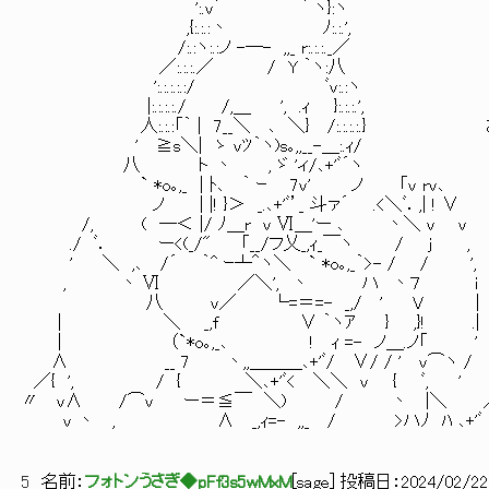
':.v´ ｀ ヽ}:ヽ
,{:.:.:丶 ﾉ:.:.',
/:.:ヽ:.:ノ -―- ,,_ r:.:.:._／
／:.:.:.／ / Y ｀ヽ:八
':.:.:.:.:/ ﾞv:.:ヽ
|:.:.:.:./ /,＿ ', .ｨ }:.:.:.',
人:.:.:「｀ | 7__＼ ､ ＼} /:.:.:.:.}
' ≧s＼| ゝ vﾂ｀ヽ)s｡,,__-＿:.ｨ/
八 ト 丶 , ゞ 'ィ/､+'ﾞ´ヽ
` *o｡,_ | ﾄ､ ｀ ｰ 7v' ノ 「v rv､
ノ | |! }＞ _.､+'ﾞ’_ 斗ァ´ .<＼ﾞ．,| ! ∨
/, ( ―＜ |/ ﾉ＿r v Ⅵ＿'ー ､ 丶＼ v v
./ ﾞ． ー<(_/" 「__/フ乂_,ｨ_￣ヽ / j ,
' ＼ ,､ /´ ｀^ ｰ┴＾ヽ＼ ` *o｡,_｀>- / / ',
, 丶 Ⅵ ／＼', 丶 ハ 丶７ i
八 v／ └=＝=- _,/ ' V |
| ＼ _,f ∨ ｀ヽｱ } ,}! .|
| （`*o｡,_､ ! ｨ =- ノ＿.ノ「 '
∧ __ 7 丶,,＿＿＿､+'ﾞ/ ∨/ / ' v⌒ヽ /
／{ ', / { ＼､+'ﾞ< ＼＼ v { ﾞ, '
〃 v∧ /⌒v ー＝≦￣ ＼) / 丶 |＼ 
v 丶 , ∧ _,ｨ=- ,,_ / >ハﾉ ﾊ ､+'ﾞ
5
名前：
フォトンうさぎ◆pFf3s5wMxM
[
sage
] 投稿日：
2024/02/22(