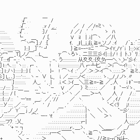
￣ /
:r / _. . ／ / ／/=ミヽ ヽ __r:::
√. . :〕/ ￣. / ／/ .′′ ゝ ﾊ _＿.ノ.:
::::::::.. └ _ ＿ / 〔. V il | .i:|⌒ヽ ／八 __.ノ.::
-::::::::::::. ⌒ヽ宀 ].:/ :[ f､ _j!|__j_j|j_≧=_ソ.ノ .:ｲ /｀ｭ.:´:::::
:::`､-::::::::::::___ }:::} _]´"' ┘ ｝≧=--‐=ﾆ ¨ ￣＞ｲY_/Y｀i }::::>
::i:::::>冖￣ _T]_ノノ￣ ...:L_ γ⌒ヽろゝ､ 二三三彡ｲ|::::|:/ ! :| ﾄ､)´ ﾘ.
:｛「::::f厂-_::｀ヽ⌒＼ ￣ ., -､ う::::::::::::::: 从夊夊::{夊タｒ―へ.ヽ_)-ﾞ彡ｲ: .
 l:::ﾍ､::::｀ヽ:::: . r‐ ､ ! i::::::::::::::::::::::八 r‐┴匕￣.:＞i⌒'ｰイ!::::.ヽ: : 
l::ﾉヽ}:::::::}::::} { ヽ. }- ! ⌒ヽｲ :.'´_／.:＞:＞イ⌒ヽ.:.:.:.:.＞´ ≧
::'::::.....ヽ - ∨ L_ i. ／,,;;;:::::ノ＜.:.:.:.:.:.:.:.:. ゝ､_
:::::::::::. 人_,. ' , .| .ｉ.＜.:>ｲ＿＼三≧=-≧ ／_.人 i l!`ー=彡
〕::::＿ __ヽ ｀ｰ V ／ 〉 ミ:.:.:.:.:. .／ i! `ーゞゝ､ .:.._＿__＞､
 ー 'ｰ ' ,. -, ,: ゝ'´ヽ .／ ＿__＞ｰﾍ. 人 / /.:.:￣¨´.:.:.:.:.:.:
'== ＿,: ／, '// ／ ヽ. ゝ ／ ,.ｲ/ /.:.:.:.:.:.:.:.:
' / , ' .:.:.:.:.:､_ `＜<ﾘ j.!.:.:.:.:.:.:.:.:.:.:.
 ....:.:.:.:.:.:.:.:.|ヽ ＼＼ `ｰ彡'.:.:.:.:.:.:.:.:.:.
 'f: .:.:.:.:.:.:.:.:.:.:.:.:.:.:| ＼ ＞ヽ |.:.:.:.:.:.:
. ::乂_ ....:.:.:.:.:.:.:.:.:.:.:.:.:.:.:.:r‐| 人.:.:.:.:
.:.:.:.:.:.:.:.:.:.:.:.:.:.r:､＿.>､ ＼_＿__.. ／ __/￣
ノ_. . . ..:.:.:.:.:.:.ｒ―＜￣￣ヽ ヽ､≧⌒ヽ￣￣ __/ｽ
､ ´+_ ＼ - _.:.:.:.:.:＞ ＼ `ｰ:､_ﾉﾉ≧=-ｒi^N斗-､