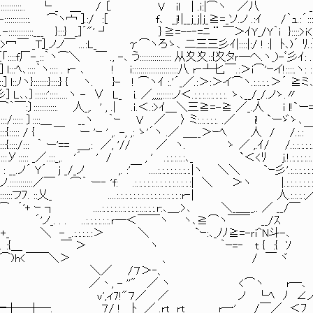
::::::::.. └ _ ＿ / 〔. V il | .i:|⌒ヽ ／八 __.ノ.::
-::::::::::::. ⌒ヽ宀 ].:/ :[ f､ _j!|__j_j|j_≧=_ソ.ノ .:ｲ /｀ｭ.:´:::::
:::`､-::::::::::::___ }:::} _]´"' ┘ ｝≧=--‐=ﾆ ¨ ￣＞ｲY_/Y｀i }::::>
::i:::::>冖￣ _T]_ノノ￣ ...:L_ γ⌒ヽろゝ､ 二三三彡ｲ|::::|:/ ! :| ﾄ､)´ ﾘ.
:｛「::::f厂-_::｀ヽ⌒＼ ￣ ., -､ う::::::::::::::: 从夊夊::{夊タｒ―へ.ヽ_)-ﾞ彡ｲ: .
 l:::ﾍ､::::｀ヽ:::: . r‐ ､ ! i::::::::::::::::::::::八 r‐┴匕￣.:＞i⌒'ｰイ!::::.ヽ: : 
l::ﾉヽ}:::::::}::::} { ヽ. }- ! ⌒ヽｲ :.'´_／.:＞:＞イ⌒ヽ.:.:.:.:.＞´ ≧
::'::::.....ヽ - ∨ L_ i. ／,,;;;:::::ノ＜.:.:.:.:.:.:.:.:. ゝ､_
:::::::::::. 人_,. ' , .| .ｉ.＜.:>ｲ＿＼三≧=-≧ ／_.人 i l!`ー=彡
〕::::＿ __ヽ ｀ｰ V ／ 〉 ミ:.:.:.:.:. .／ i! `ーゞゝ､ .:.._＿__＞､
 ー 'ｰ ' ,. -, ,: ゝ'´ヽ .／ ＿__＞ｰﾍ. 人 / /.:.:￣¨´.:.:.:.:.:.:
'== ＿,: ／, '// ／ ヽ. ゝ ／ ,.ｲ/ /.:.:.:.:.:.:.:.:
' / , ' .:.:.:.:.:､_ `＜<ﾘ j.!.:.:.:.:.:.:.:.:.:.:.
 ....:.:.:.:.:.:.:.:.|ヽ ＼＼ `ｰ彡'.:.:.:.:.:.:.:.:.:.
 'f: .:.:.:.:.:.:.:.:.:.:.:.:.:.:| ＼ ＞ヽ |.:.:.:.:.:.:
. ::乂_ ....:.:.:.:.:.:.:.:.:.:.:.:.:.:.:.:r‐| 人.:.:.:.:
.:.:.:.:.:.:.:.:.:.:.:.:.:.r:､＿.>､ ＼_＿__.. ／ __/￣
ノ_. . . ..:.:.:.:.:.:.ｒ―＜￣￣ヽ ヽ､≧⌒ヽ￣￣ __/ｽ
､ ´+_ ＼ - _.:.:.:.:.:＞ ＼ `ｰ:､_ﾉﾉ≧=-ｒi^N斗-､
::／ ⌒)h､ :{＿ ￣ ＞ ヽ ｀ｰ=‐ t { :{ ｿ
:ソﾞニニ=‐-､､⊥}⌒)h<￣￣＼＞ 、 / ￣ ヾ
 ＼／ /７＞‐、
 ''" ／ ヽ <⌒ヽ r―､
7!"７／ ／ ノ └ﾍ ﾉ ∠ノ
! ﾄ ／ .rt__rt r一'__ /￣／ ＜ﾌ