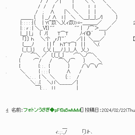
/ / ／| | ＼ ＼ ＼
. / / / | ｌ l ＼
/ ; ∧ |＼ ＼ | | ＼
＿＿__｛ | __/ ∧ l｜ ＼ ＼＿|＿|_,ノ} ｝
|: : : : :|｛ | Y(~苡＼乂ィ苡)>=-＿＿＿／ 
|: : r : | ＼__Ⅵ｝"" "" | ﾉ⌒＞_____／
|＿| |_j { ﾉ{ Ｔ⌒Ｔ ﾉイ《》´ }
｢〕〕 ｈ ＼个 _rЛ¨´ ／| | ＼＿_／ 【ttps://bbs.yaru
{＿__ﾉ | | 「 ｈT^T⌒} | | ＼(
{__{__}_} （_乂 |＿_ﾉ_}__}__人 乂_)
. / ⌒＼ ／ {_{__{__} '⌒＼ノ⌒＼
{ '⌒/ / ⌒＼/⌒ ｝ ＼
{ {: : . { ｝ /＾Ｖ⌒Ｖ⌒
. ＼. { : : : { ∧ /
＼: . . { ＼ ＼ ｛: : /
＼: :.{ ＼l l＼________／|
￣{: . . l l ｜
4
名前：
フォトンうさぎ◆pFf3s5wMxM
[
] 投稿日：
2024/02/22(Thu)
＿
ｨ:.:.:._/ 「〕iト､