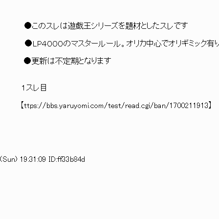
: : : : : .} ●このスレは遊戯王シリーズを題材としたスレです
￣ ￣｀'ヽ' ●LP４０００のマスタールール。オリカ中心でオリギミック有
 : : : : : : ﾊ ●更新は不定期となります
､: : : ｉ､ １スレ目
: : : ﾊ 【ttps://bbs.yaruyomi.com/test/read.cgi/ban/1700211913】
Sun) 19:31:09 ID:ff33b84d