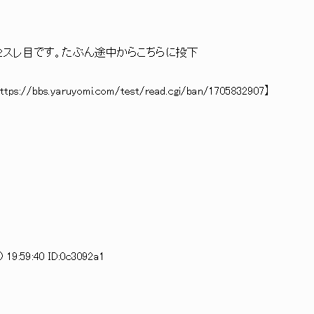
／ ２スレ目です。たぶん途中からこちらに投下
yomi.com/test/read.cgi/ban/1705832907】
 19:59:40 ID:0c3092a1