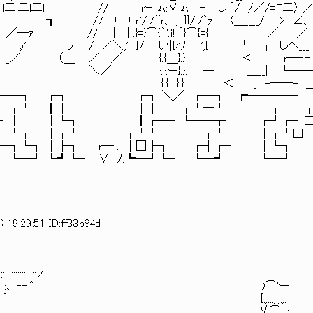
! ! rｰ-ﾑ:Ⅴ:ﾑ--┐ し'´/ /／/=ﾆ二〉 
// ! ! r'/:/{{r、 ,.t}}/:/`ｧ 〈＿____/ > ∠、
／―ｧ //＿_| | .}=}⌒{｀'.ｉ!'´}⌒{={ ＿___／ ＿_／
‐y' レ |/ ／＼,' }/ い|ﾚ'ﾉ ',{ └―┐ しヘ___
＞ ﾚ<ﾅヽ _／ （＿ |／ ／ {.{＿}.} ＜二 r―‐
}.}. ┼ ＿__| └――- ､ 
.}. ＜￣ _ -――- ＿＿
 ┌┐ ┌┐ ＼／ ┌─┐ ┏────┐
┬┌┘ ┃│ │├─┐┌┴━┴┐└──┬─│┌
 ┌┘│ │└┐ ┃┌─┘└──┬│ ┌┘┌┘□
└┐ │┐└┐ ┌┘└─┐ ┌┘│ │┌┘□ 
┐└┐ │├┐│ r┬ 、│囗├┐│ ┌┤┌┘ │└┓
 └─┘ └┛└┘ ∨ ﾉ.┗─┘└┘ └─┛ └─
 19:29:51 ID:ff33b84d
::::ノ
;:､-‐‐'" )⌒'ー
{:;:;:;:;:;:
: : :〈 乂⌒:;:;