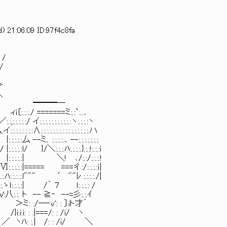
 21:06:09 ID:97f4c8fa
/
/
＞
＼
 ￣ ━━━─
===ミ:.:`:..､
.:.:.:.:ヽ:.:.:.:ヽ
:.:.:.:.:.:.:.:.:.ハ
 --:.:.:.:.:.:.:.
.:.:.:.}.:.:!:.:.:i
! ､/:.:/:.:.:.!
= ===彳:/:.:.:.:ｉ|
′ ""ﾚ :.:.:.:./|
７ ｌ:.:.:.: /
--=彡:.:.ｲ
: 〕iト才´
/: : /i/ ヽ
/: : /i/ ＼