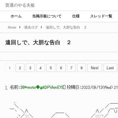
普通のやる夫板
ホーム
当掲示板について
仕様
スレッド一覧
Home
過去ログ
遠回しで、大胆な告白 ２
遠回しで、大胆な告白 ２
1
2
3
4
5
6
7
8
Next
Last
1
名前：
38*moto◆gdQPVkmEYI
[
] 投稿日：
2023/09/13(Wed) 21:
、 ＿＿
＼ ／ ＿
￣ヽ ＼∧ ＿＿ ∧／ /￣Ｕ
,ヽ／:::::＼ ／ ＼ ／:::::::ヽ／