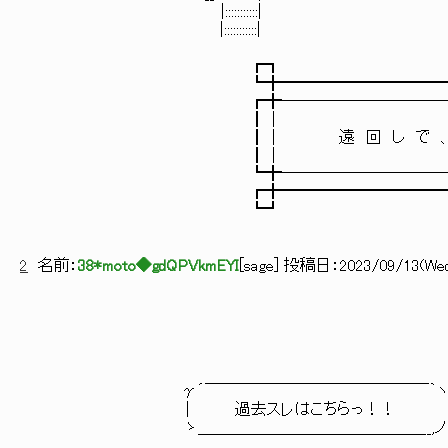
|:::::::::::| /: /: : : : : : : :
|:::::::::::| ／: :ﾊ : : : : : : : : 
┏┓ 
┗╋━━━━━━━━━━━━━━━
┏╋───────────────
┃｜ 
┃｜ 遠 回 し で 、 大 胆
┃｜ 
┗╋───────────────
┏╋━━━━━━━━━━━━━━━
┗┛ 
2
名前：
38*moto◆gdQPVkmEYI
[
sage
] 投稿日：
2023/09/13(Wed)
‐……=
／:.に二二ス:.
〃:./∧:.:.:l:ﾄ :.:.
/:!:.:l:.{+ﾍ:/ﾄ ｨ=
γ´￣￣￣￣￣￣￣￣￣￣￣￣￣￣｀ヽ 《/{:.:.:
| 過去スレはこちらっ！！ ＞ Ⅵ:.:.込
ゝ＿＿＿＿＿＿＿＿＿＿＿＿＿＿__,ノ ヾ}从ハ 
《 }:.:.厂/: