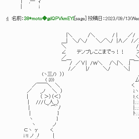
| ,─ ｨ￣￣
| i
4
名前：
38*moto◆gdQPVkmEYI
[
sage
] 投稿日：
2023/09/13(Wed)
|＼ /＼ / | ／/ 
＿| ＼/＼/ ＼／＼/ |∧／ /／
＼ /
∠ テンプレここまでっ！！ 
／＿ ＿ 
￣ / ／∨| /Ｗ＼ /＼|＼ .|
/／ |/ ＼/ ＼| ィi〔:.:.:./ ====
(ヽ三/) ）） ／:.:,:.:.:.:.:/ イ:.:.:.:.:.:.:
( i))) 厶.イ:.:.:.:.:.:.:.:∧:.:.:.:.:.:.:.
／￣￣＼ ＼ く |:.:.:.:.:厶 --ミ、:.:.:.:.､
／ _ノ ＼ ） i:ヽ/ |:.:.:.:.:l/ }/＼:.:.:.ﾊ:
| （ ＞）（＜） l:.<. |:.:.:.:.:| ＼
| ///（__人__） |:.:.:Ⅵ:.:.:.:.:|====
| ｀ ⌒´ﾉ |:.:.:.:.ﾊ:.:.:.:.l""" 
| } ﾄ:.:.:.ゝｌ:.:.:.:| /｀ 
ヽ } V:八:.:. ト -- ≧‐ 
ヽ ノ ＞ミ: :/─‐v': 
⊂ヽ γ く /}i:i:i: : :|===
i !ｌ ノ ﾉ | ／ ヽﾊ: :.| 