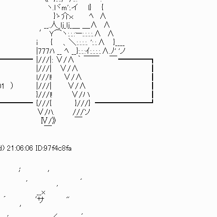
 l} {
ﾍ ∧
＿ ＿∧ ∧
.:.:.∧ ∧
:.:.∧ }____
.:.:.:.∧.ﾉ' 'ノ
 |///|: ∨/∧ ｀ ￣￣ ￣ ━━━━┓
 ∨/∧ ┃
l! ∨/∧ ┃
i/ban/1693028501 ） |///| ∨/∧ ┃
! ∨/ハ ┃
━━ {///{ }///} ━━━━━━━┛
//ソ
 ￣
￣
 21:06:06 ID:97f4c8fa
,
 ′
 , ´
_x
サ "
′