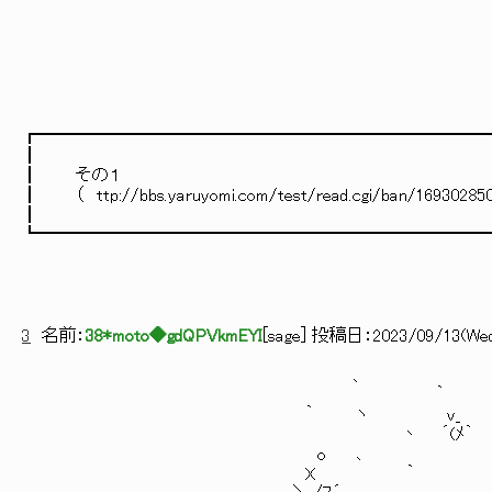
ヽ.lヾm':.イ
}ゝ介ｘ 
__.人_lj_lj_
′ Ｙ⌒ヽ:.:.:ー:.:
i { 、＼:.:.:.:. '
|777ﾊ __ ﾍ __}:.:.:ｲ:
┏━━━━━━━━━━━━━━━━━━━━━━━━━━━━━━
┃ |///|
┃ その１ l///
┃ （ ttp://bbs.yaruyomi.com/test/read.cg
┃ }///l
┗━━━━━━━━━━━━━━━━━━━━━━━━━━━━
∨/ﾊ. /
Ⅳ/》
3
名前：
38*moto◆gdQPVkmEYI
[
sage
] 投稿日：
2023/09/13(Wed)
、 
｀ ′
｀ ヽ ｖ_ '
丶 ´(ﾒ｀ _
o ､ ´ ﾞ
X ｀ 