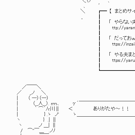
＼,〈ﾌ´ 、 ' , 
、 ﾞ 
＼ ┏━ 【 まとめサイトさん 】 ━
_ 
┃ 「 やらない夫オンリーブログ 」さん （ I
┃ ttp://yaranaioblog.blog.fc2.c
┃
┃ 「 だっておｗｗｗキャンセル 
┃ ttps://inzainewtown.blog.fc2.
┃
┃ 「 やる夫まとめくす 」
┃ ttps://yaruomatomex.blog.fc2.
┃
┗━━━━━━━━━━━━━━━
／￣￣＼
／ _ノ ＼
| （ ─）（─）
| （__人__）. ｒｍ､ γ´￣￣￣￣￣￣￣￣￣￣￣￣
| ｀ ⌒´ﾉｒ川 || ＜ ありがたや～！
| } .ゝ ノ' ゝ＿＿＿＿＿＿＿＿＿＿＿＿＿＿
ヽ } .| ||
ヽ ノ ＿| ||
/ ⌒''￣＿ .ノﾉ