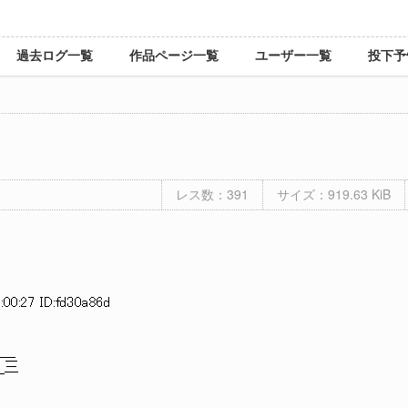
過去ログ一覧
作品ページ一覧
ユーザー一覧
投下予
レス数：391
サイズ：919.63 KiB
00:27 ID:fd30a86d
＿
三