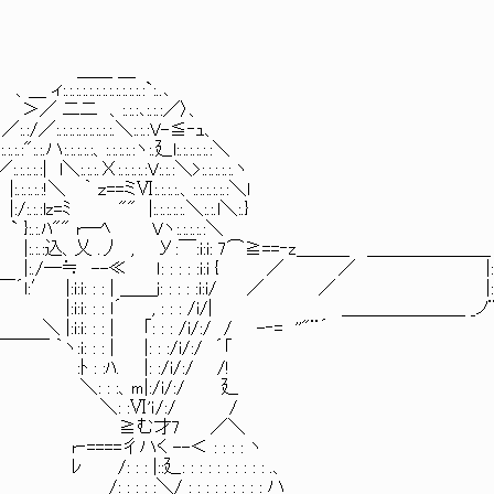
:::::::／ ＿＿ ＿
:.:.:.:.:.:.:`:..､
二 、:.:.:､:.:.:／〉、
.:.:.:.＼:.:.:V-≦‐ｭ、
:.:.:.:ヽ:.廴l:.:.:.:.:.:＼
.:.:.:V:.:.:＼>:.:.:.:.:.ヽ
ミⅥ:.:.:.:.、:.:.:.:.:.:＼l
ﾐ "" |:.:.:.:.:.＼:.:.l＼:.}
:l＼ ` }:.:.ﾊ"" r─ﾍ Vヽ:.:.:.:.:＼
....ヽ::| ト===’ { |:.:.:込、乂 .丿 , У:￣:i:i: 7⌒≧==‐z＿＿＿ ＿＿＿＿＿＿
|/ 、 ハ. |:./─≒ --≪ ｌ: : : : :i:i { ／ ／ |:i:i:
￣´l:′ |:i:i: : : | ＿＿j: : : : :i:i/ ／ ／ |:i:i:
 |:i:i: : : l´ , : : : /i/| ＿＿＿＿＿＿＿ _ノ¨
 ｢: : : /i/:/ / -‐= ''"¨´
: | |: : :/i/:/ ´「
ﾊ. |: :/i/:/ /!
: :、m|:/i/:/ 廴
＼: :Ⅵ'ｉ/:/ /
:| ≧む才7 ／＼
ハく --＜ : : : : ヽ
: : : : : : : : : .、
 : : : : : : : : ハ