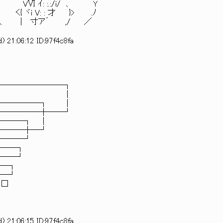
.:/i/ 、 Y
才 }> .ﾉ
,/ ／
 21:06:12 ID:97f4c8fa
────┐
│
─┐ │
─┼──┘
┐ │
┼─┘
┘
┐
┘
┐
┘
□
 21:06:15 ID:97f4c8fa