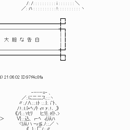
 : : i : : : : : : : ＼
: : !: : : : : : : : : : ヽ
┏┓
━━━━━━━━╋┛
────────╋┓
｜┃
 な 告 白 ｜┃
｜┃
────────╋┛
━━━━━━━━╋┓
┗┛
 21:06:02 ID:97f4c8fa
‐ 、
:.:ヽ
:}:. i`ﾄ､
 ｧ:.:!､ _》
Yﾋﾘ ヒﾘ|:.:l仆､>
、 r‐ﾍ ｨ|从ﾊ
ｰr≦.ﾉ:.:.／ ヽ
.:〃 .