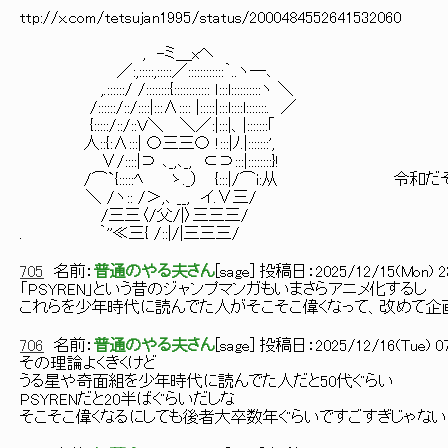
ttp://x.com/tetsujan1995/status/2000484552641532060
, -ミ＿xヘ
／:,:::::,:::::／::::::::::::｀..ヽ―､
,.::::::/ /::::::::{:::::::::::: ｌ:::l::::::::::ヽ ＼
/::::::/::/::::|:::∧:::: |:::::|:::l::::l:::::::. ／
{:::::/::/::Ｖ＼ ＼／:|:::|、|:::::::｢
人::{:∧:::| 〇三三〇 !:::|ﾉ.|:::::::',
∨/::::|⊃ ､_,､_, ⊂⊃:::|::::::::}!
/⌒`{:::::ﾍ ゝ._） {:::|/⌒i:从 令和
＼ /ヽ:: /＞,､ __, イ.∨三/
/三三〈/父/|〉三三三/
. ｀''≪三{ /::|/|三三三/
705
名前：
普通のやる夫さん
[
sage
] 投稿日：
2025/12/15(Mon) 23
「PSYREN」という昔のジャンプマンガもいまさらアニメ化するし
これらを少年時代に読んでた人がそこそこ偉くなって、改めて企
706
名前：
普通のやる夫さん
[
sage
] 投稿日：
2025/12/16(Tue) 07
その理論よくきくけど
うる星や奇面組を少年時代に読んでた人だと50代ぐらい
PSYRENだと20半ばぐらいだしな
そこそこ偉くなるにしても後者大卒数年ぐらいですごすぎじゃな