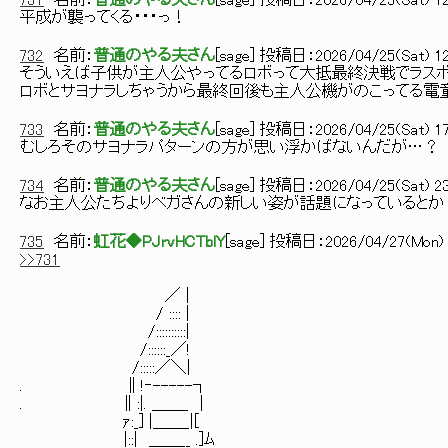
731
名前：
普通のやる夫さん
[
sage
] 投稿日：
2026/04/25(Sat) 12:
平成が襲ってくる・・・っ！
732
名前：
普通のやる夫さん
[
sage
] 投稿日：
2026/04/25(Sat) 12
そういえば子供が主人公やってるロボって大抵最終決戦でラスボ
ロボとサヨナラしちゃうから最終回後も主人公機がのこってる電
733
名前：
普通のやる夫さん
[
sage
] 投稿日：
2026/04/25(Sat) 17
むしろそのサヨナラパターンの方が思い浮かばないんだが…？
734
名前：
普通のやる夫さん
[
sage
] 投稿日：
2026/04/25(Sat) 23
なお主人公たちよりベガさんの新しい姿が話題になっているとか
735
名前：
虹花◆PJrvHCTblY
[
sage
] 投稿日：
2026/04/27(Mon) 
>>731
／ |
/ :::: |
/::::::::::|
/::::::_／!
/:::::／＼|
. ∥!‐-----┐
. ∥:|. ＿＿_ |
ｧ:_] |＿＿_|[
|::| ＿＿__ .]ﾑ