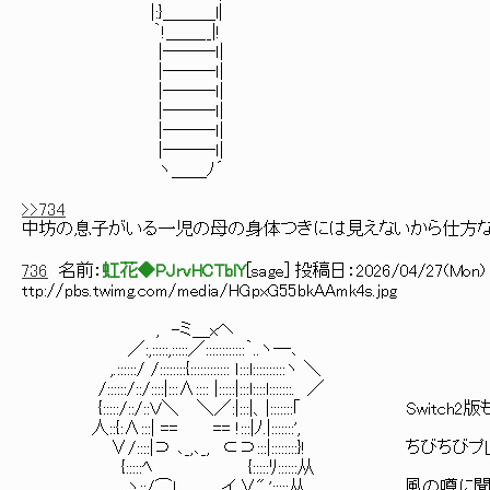
|:}＿＿＿l|
｀!＿＿__|!
|―――ｌ|
|―――ｌ|
|―――ｌ|
|―――ｌ|
|―――ｌ|
|―――ｌ|
ヽ＿＿ﾉ´
>>734
中坊の息子がいる一児の母の身体つきには見えないから仕方な
736
名前：
虹花◆PJrvHCTblY
[
sage
] 投稿日：
2026/04/27(Mon) 
ttp://pbs.twimg.com/media/HGpxG55bkAAmk4s.jpg
, -ミ＿xヘ
／:,:::::,:::::／::::::::::::｀..ヽ―､
,.::::::/ /::::::::{:::::::::::: ｌ:::l::::::::::ヽ ＼
/::::::/::/::::|:::∧:::: |:::::|:::l::::l:::::::. ／
{:::::/::/::Ｖ＼ ＼／:|:::|、|:::::::｢ Switch
人::{:∧:::| == == !:::|ﾉ.|:::::::',
∨/::::|⊃ ､_,､_, ⊂⊃:::|::::::::}! ちびちび
{:::::ﾍ {:::::ﾘ::::::从
ヽ::/⌒l,,､ __, イ.∨",':::::从 風の噂