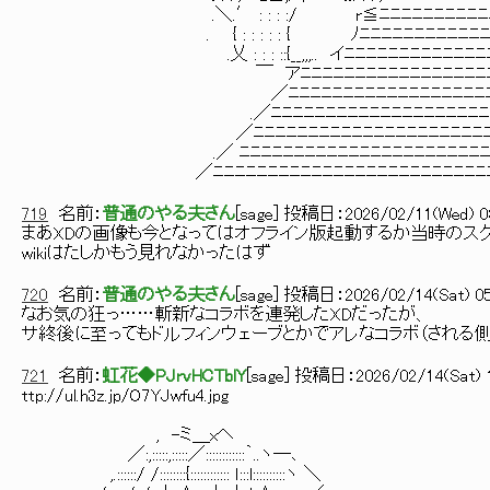
.＼.′ : : : :/ r≦ﾆﾆﾆﾆﾆﾆﾆﾆﾆﾆﾆ
. { : : : : : { ﾉﾆﾆﾆﾆﾆﾆﾆﾆﾆﾆﾆﾆﾆﾆﾆﾆ
.乂 : : : ::{__,,,.. イﾆﾆﾆﾆﾆﾆﾆﾆﾆﾆﾆﾆﾆﾆﾆﾆ
￣ アﾆﾆﾆﾆﾆﾆﾆﾆﾆﾆﾆﾆﾆﾆﾆﾆﾆﾆﾆﾆﾆﾆﾆﾆ
／ﾆﾆﾆﾆﾆﾆﾆﾆﾆﾆﾆﾆﾆﾆﾆﾆﾆﾆﾆﾆﾆﾆﾆﾆﾆ
.／ﾆﾆﾆﾆﾆﾆﾆﾆﾆﾆﾆﾆﾆﾆﾆﾆﾆﾆﾆﾆﾆﾆﾆﾆﾆﾆ
／ﾆﾆﾆﾆﾆﾆﾆﾆﾆﾆﾆﾆﾆﾆﾆﾆﾆﾆﾆﾆﾆﾆﾆﾆﾆﾆﾆ
.／ ﾆﾆﾆﾆﾆﾆﾆﾆﾆﾆﾆﾆﾆﾆﾆﾆﾆﾆﾆﾆﾆﾆﾆﾆﾆﾆﾆ
／ﾆﾆﾆﾆﾆﾆﾆﾆﾆﾆﾆﾆﾆﾆﾆﾆﾆﾆﾆﾆﾆﾆﾆﾆﾆﾆﾆﾆﾆ
719
名前：
普通のやる夫さん
[
sage
] 投稿日：
2026/02/11(Wed) 08
まあXDの画像も今となってはオフライン版起動するか当時のスク
wikiはたしかもう見れなかったはず
720
名前：
普通のやる夫さん
[
sage
] 投稿日：
2026/02/14(Sat) 05
なお気の狂っ……斬新なコラボを連発したXDだったが、
サ終後に至ってもドルフィンウェーブとかでアレなコラボ（される
721
名前：
虹花◆PJrvHCTblY
[
sage
] 投稿日：
2026/02/14(Sat) 
ttp://ul.h3z.jp/O7YJwfu4.jpg
, -ミ＿xヘ
／:,:::::,:::::／::::::::::::｀..ヽ―､
,.::::::/ /::::::::{:::::::::::: ｌ:::l::::::::::ヽ ＼