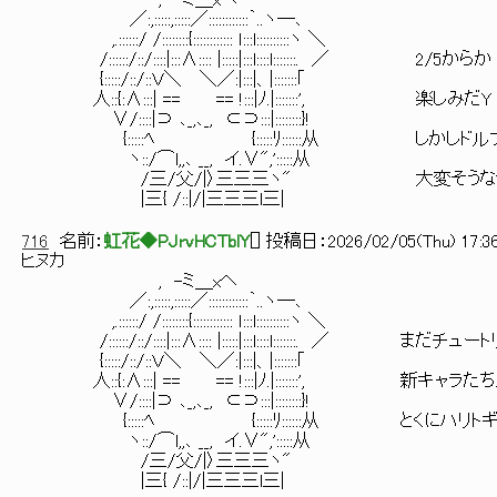
, -ミ＿xヘ
／:,:::::,:::::／::::::::::::｀..ヽ―､
,.::::::/ /::::::::{:::::::::::: ｌ:::l::::::::::ヽ ＼
/::::::/::/::::|:::∧:::: |:::::|:::l::::l:::::::. ／ 2/5からか
{:::::/::/::Ｖ＼ ＼／:|:::|、|:::::::｢
人::{:∧:::| == == !:::|ﾉ.|:::::::', 楽しみだY
∨/::::|⊃ ､_,､_, ⊂⊃:::|::::::::}!
{:::::ﾍ {:::::ﾘ::::::从 しかしドルフ
ヽ::/⌒l,,､ __, イ.∨",':::::从
/三/父/|〉三三三ヽ" 大変そうな気
|三{ /::|/|三三三l三|
716
名前：
虹花◆PJrvHCTblY
[
] 投稿日：
2026/02/05(Thu) 17:36
ヒヌカ
, -ミ＿xヘ
／:,:::::,:::::／::::::::::::｀..ヽ―､
,.::::::/ /::::::::{:::::::::::: ｌ:::l::::::::::ヽ ＼
/::::::/::/::::|:::∧:::: |:::::|:::l::::l:::::::. 
{:::::/::/::Ｖ＼ ＼／:|:::|、|:::::::｢
人::{:∧:::| == == !:::|ﾉ.|:::::::', 新キャ
∨/::::|⊃ ､_,､_, ⊂⊃:::|::::::::}!
{:::::ﾍ {:::::ﾘ::::::从 とくにハリト
ヽ::/⌒l,,､ __, イ.∨",':::::从
/三/父/|〉三三三ヽ"
|三{ /::|/|三三三l三|