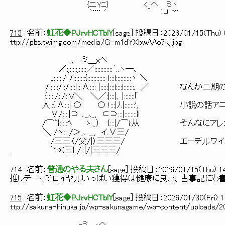
{ニYﾆ} <_へ ミヽ
｀¨¨ ´ ｀┘^¨
713
名前：
虹花◆PJrvHCTblY
[
sage
] 投稿日：
2026/01/15(Thu) 
ttp://pbs.twimg.com/media/G-m1dYXbwAAo7kj.jpg
, -ミ＿xヘ
／:,:::::,:::::／::::::::::::｀..ヽ―､
,.::::::/ /::::::::{:::::::::::: ｌ:::l::::::::::ヽ ＼
/::::::/::/::::|:::∧:::: |:::::|:::l::::l:::::::. ／ なんか
{:::::/::/::Ｖ＼ ＼／:|:::|、|:::::::｢
人::{:∧:::| 〇 〇 !:::|ﾉ.|:::::::', 小説の
∨/::::|⊃ ､_,､_, ⊂⊃:::|::::::::}!
/⌒`{:::::ﾍ ゝ._） {:::|/⌒i:从 そんなにア
＼ /ヽ:: /＞,､ __, イ.∨三/
/三三〈/父/|〉三三三/ エーデルワイスの
. ｀''≪三{ /::|/|三三三/
714
名前：
普通のやる夫さん
[
sage
] 投稿日：
2026/01/15(Thu) 14
推しテーマでロイヤルいっぱい獲得は健康に良い、古事記にも
715
名前：
虹花◆PJrvHCTblY
[
sage
] 投稿日：
2026/01/30(Fri) 1
ttp://sakuna-hinuka.jp/wp-sakunagame/wp-content/uploads/2