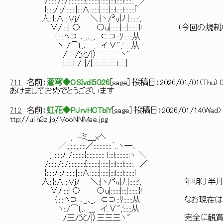
/::::::/::/:::::::::::{::::::::|:::::|:::l::::l::::::. ／
{:::::/::/:::::::|:::∧::::::|:::::|:::l::::l:::::::｢
人::{:∧:::Ｖｊ/ ＼:|ヽ/㍉|ﾉ.|::::::',
∨/::::| 〇 〇u|::::::|:::|:::::::}! （今回
{:::::ﾍ⊃ ､_,､_, ⊂⊃::ﾘ::::::从
ヽ::/⌒l,,､ __, イ.∨",':::::从
/三/父/|〉三三三ヽ"
|三{ /::|/|三三三l三|
711
名前：
蒼穹◆OSIvdi5G26
[
sage
] 投稿日：
2026/01/01(Thu) 0
あけましておめでとうございます
712
名前：
虹花◆PJrvHCTblY
[
sage
] 投稿日：
2026/01/14(Wed) 
ttp://ul.h3z.jp/MooNNMae.jpg
, -ミ＿xヘ
／:,:::::,:::::／::::::::::::｀..ヽ―､
,.::::::/ /::::::::{:::::::::::: ｌ:::l::::::::::ヽ ＼
/::::::/::/:::::::::::{::::::::|:::::|:::l::::l::::::. ／
{:::::/::/:::::::|:::∧::::::|:::::|:::l::::l:::::::｢
人::{:∧:::Ｖｊ/ ＼:|ヽ/㍉|ﾉ.|::::::', 年明け
∨/::::| 〇 〇u|::::::|:::|:::::::}!
{:::::ﾍ⊃ ､_,､_, ⊂⊃::ﾘ::::::从 なお現在
ヽ::/⌒l,,､ __, イ.∨",':::::从
/三/父/|〉三三三ヽ" 完全に観賞用