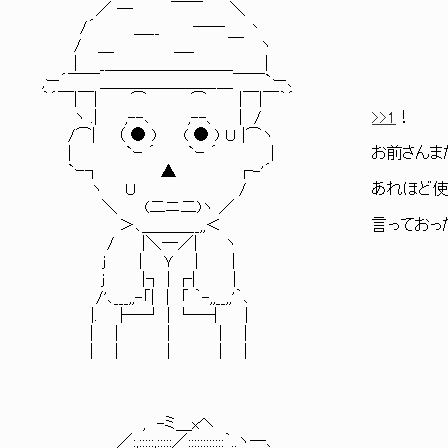
／ ─ ￣￣ ＼
/´ ＿__ ── 丶
/ ＿ ＿_ ￣ ヽ
| _＿＿＿＿＿＿＿＿ |
,ー´￣￣＿＿＿＿＿＿＿_＿￣￣`ー､
｀´￣|￣| ⌒ ⌒ |￣|￣｀´
ヽ .| ,--､ ,--、 | /
>>1
！
/⌒| （ ● ) ( ● ) Ｕ |⌒ヽ
| `ｰ ´ `ｰ ´ | お前さんまたプ
`ｰ┐ ▲ ┌-'´
ヽ Ｕ / あれほど使わんプレ
＼ (二ニ二)ヽ ／
＞､＿＿＿__,,＜ 言っておった
/ |＼―／| ヽ
j | Ｙ | |
j |┐ | ┌| |
/'､___,,-「| │ 「 ｀-,,__,,'｀､
|. ├─┘ | └―┤ |
| | | | |
| | | | |
, -ミ＿xヘ
／:,:::::,:::::／::::::::::::｀..ヽ―､