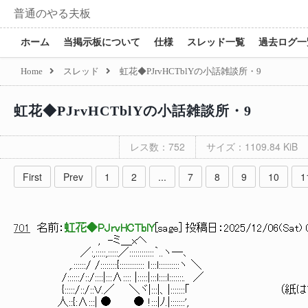
普通のやる夫板
ホーム
当掲示板について
仕様
スレッド一覧
過去ログ一
Home
スレッド
虹花◆PJrvHCTblYの小話雑談所・9
虹花◆PJrvHCTblYの小話雑談所・9
レス数：752
サイズ：1109.84 KiB
First
Prev
1
2
...
7
8
9
10
1
701
名前：
虹花◆PJrvHCTblY
[
sage
] 投稿日：
2025/12/06(Sat) 
, -ミ＿xヘ
／:,:::::,:::::／::::::::::::｀..ヽ―､
,.::::::/ /::::::::{:::::::::::: ｌ:::l::::::::::ヽ ＼
/::::::/::/::::|:::∧:::: |:::::|:::l::::l:::::::. ／
{:::::/::/::Ｖ.／ ＼ヾ|:::|、|:::::::｢ （紙
人::{:∧:::| ● ● !:::|ﾉ.|:::::::',