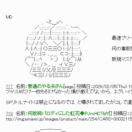
MD
, -ミ＿xヘ
／:,:::::,:::::／::::::::::::｀..ヽ―､
,.::::::/ /::::::::{:::::::::::: ｌ:::l::::::::::ヽ ＼
/::::::/::/::::|:::∧:::: |:::::|:::l::::l:::::::.
{:::::/::/::Ｖ＼ ＼／:|:::|、|:::::::｢
人::{:∧:::| 〇三三〇 !:::|ﾉ.|:::::::', 何の事
∨/::::|⊃ ､_,､_, ⊂⊃:::|::::::::}!
/⌒`{:::::ﾍ ゝ._） {:::|/⌒i:从 新規マス
＼ /ヽ:: /＞,､ __, イ.∨三/
/三三〈/父/|〉三三三/
. ｀''≪三{ /::|/|三三三/
717
名前：
普通のやる夫さん
[
sage
] 投稿日：
2026/02/05(Thu) 18
フゥリURだけ一枚も引けなかった傷が癒えてないから、エグいイ
SPリトルナイトは禁止になるのでは、と噂されてましたがコレで
718
名前：
何故祠パロディにした虹花◆PJrvHCTblY
[
] 投稿日：
ttp://img.amiami.jp/images/product/main/254/CARD-00032115
_,,,,---―‐---,,,,_