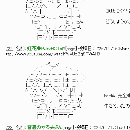
/::::::/::/::::|:::∧:::: |:::::|:::l: ∧ :::::. ／
{:::::/::/::Ｖ＼ ＼／:|::: （__;） :::｢
人::{:∧:::| == == !:::|ﾉ.|:::::::', 無駄
∨/::::|⊃ ､_,､_, ⊂⊃:::|::::::::}!
{:::::ﾍ {:::::ﾘ::::::从 どうしようか
ヽ::/⌒l,,､ __, イ.∨",':::::从
/三/父/|〉三三三ヽ"
|三{ /::|/|三三三l三|
722
名前：
虹花◆PJrvHCTblY
[
sage
] 投稿日：
2026/02/16(Mon) 
ttp://www.youtube.com/watch?v=UcjZq9RWAH8
, -ミ＿xヘ
／:,:::::,:::::／::::::::::::｀..ヽ―､
,.::::::/ /::::::::{:::::::::::: ｌ:::l::::::::::ヽ ＼
/::::::/::/:::::::::::{::::::::|:::::|:::l::::l::::::. ／
{:::::/::/:::::::|:::∧::::::|:::::|:::l::::l:::::::｢
人::{:∧:::Ｖｊ/ ＼:|ヽ/㍉|ﾉ.|::::::',
∨/::::| 〇 〇u|::::::|:::|:::::::}! hackの
{:::::ﾍ⊃ ､_,､_, ⊂⊃::ﾘ::::::从
ヽ::/⌒l,,､ __, イ.∨",':::::从 生きていた
/三/父/|〉三三三ヽ"
|三{ /::|/|三三三l三|
723
名前：
普通のやる夫さん
[
sage
] 投稿日：
2026/02/17(Tue) 18