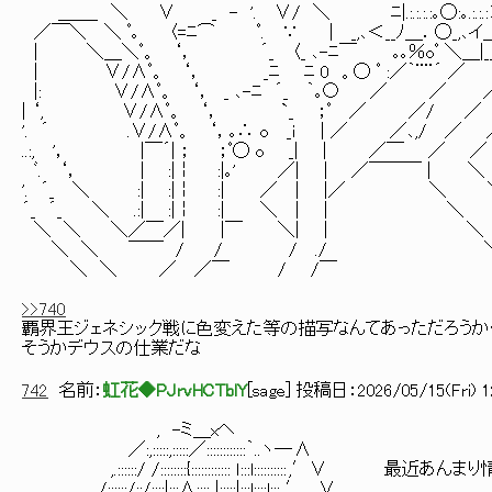
＿＿_ ＼ ∨ _ - '. ∨/ ＼ ﾆ|.:.:.:.:｡◯:｡.:.:.:＞''´＼＿
／￣＼ ＼ ﾟ｡ 〈=ﾆ⌒ ﾟ. ∵ | _,､＜__ﾉ＿．◯_,､イ＿|.:.:.／.:.:.
| ＼＿＼ﾟ。 ‘， ´_ 〈_ ､-ﾆ￣ ｡｡％oﾟ ＼＿|___|/＿＿_／／: : : :
| ∨/∧ﾟ。 ‘， _ﾆ ﾆ 0 。◯ ﾟ :／｀¨¨´ ／ ／ ＼: : : :.:.|:
|: ∨/∧ﾟ。 ‘， _ ､-ﾆ ´_ ｀｡○ ／ ／ ／ .／＼ ＼: : :＼:|
| ‘, ∨/∧ﾟ。 ‘， `_ ；ﾟ ／ ／/ ／ ／＼／＼ ＼／|＼
'. ´ .∨/∧ﾟ。 ‘，｡∴ o _ｉ | ／ ／､,/ ／ ／＼ ＼／＼ . : :
..:, '， |￣´| ； ；ﾟ◯ o _| | ／￣ ／ ／ ＼ ＼／ : : : : |:
ﾞ. ‘， | :|￤ :|｡' ／| | ／￣￣￣ | ＼ ＼／ . : : ／: :|_
'. ´_ ＼ :| :|￤ :| ／ | |／ ＼ ＼ ／ . : : :／: : 
´_ ´_ ＼ .:| :|￤ :| ＼ | | ＼ ＼／ . : : :／: : : 
＼ ＼ ＼／￣／| |￣ ＼| | ＼ . . : : : :／＿＿_／ |__|
＼ ＼ ￣￣ / / / ./ ＼＿__／￣￣ {__}‐
＼ ＼ ／ ／￣ / /￣ ／: : : : : :
>>740
覇界王ジェネシック戦に色変えた等の描写なんてあっただろう
そうかデウスの仕業だな
742
名前：
虹花◆PJrvHCTblY
[
sage
] 投稿日：
2026/05/15(Fri) 1
, -ミ＿xヘ
／:,:::::,:::::／::::::::::::｀..ヽ― ∧
,.::::::/ /::::::::{:::::::::::: ｌ:::l:::::::::: ,′
/::::::/::/::::|:::∧:::: |:::::|:::l::::l::: ,′. ∨