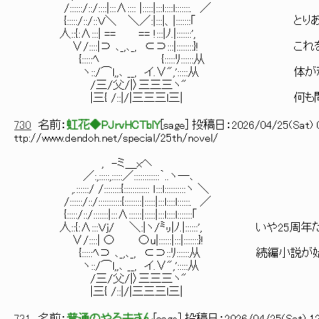
/::::::/::/::::|:::∧:::: |:::::|:::l::::l:::::::. ／
{:::::/::/::Ｖ＼ ＼／:|:::|、|:::::::｢ 
人::{:∧:::| == == !:::|ﾉ.|:::::::',
∨/::::|⊃ ､_,､_, ⊂⊃:::|::::::::}! こ
{:::::ﾍ {:::::ﾘ::::::从
ヽ::/⌒l,,､ __, イ.∨",':::::从 体が和
/三/父/|〉三三三ヽ"
|三{ /::|/|三三三l三| 何も問題
730
名前：
虹花◆PJrvHCTblY
[
sage
] 投稿日：
2026/04/25(Sat) 0
ttp://www.dendoh.net/special/25th/novel/
, -ミ＿xヘ
／:,:::::,:::::／::::::::::::｀..ヽ―､
,.::::::/ /::::::::{:::::::::::: ｌ:::l::::::::::ヽ ＼
/::::::/::/:::::::::::{::::::::|:::::|:::l::::l::::::. ／
{:::::/::/:::::::|:::∧::::::|:::::|:::l::::l:::::::｢
人::{:∧:::Ｖｊ/ ＼:|ヽ/㍉|ﾉ.|::::::', いや25周
∨/::::| 〇 〇u|::::::|:::|:::::::}!
{:::::ﾍ⊃ ､_,､_, ⊂⊃::ﾘ::::::从 続編小
ヽ::/⌒l,,､ __, イ.∨",':::::从
/三/父/|〉三三三ヽ"
|三{ /::|/|三三三l三|