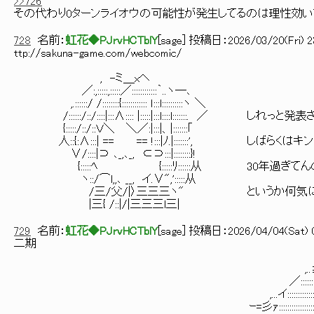
>>726
その代わり0ターンライオウの可能性が発生してるのは理性効い
728
名前：
虹花◆PJrvHCTblY
[
sage
] 投稿日：
2026/03/20(Fri) 2
ttp://sakuna-game.com/webcomic/
, -ミ＿xヘ
／:,:::::,:::::／::::::::::::｀..ヽ―､
,.::::::/ /::::::::{:::::::::::: ｌ:::l::::::::::ヽ ＼
/::::::/::/::::|:::∧:::: |:::::|:::l::::l:::::::
{:::::/::/::Ｖ＼ ＼／:|:::|、|:::::::｢
人::{:∧:::| == == !:::|ﾉ.|:::::::', しばら
∨/::::|⊃ ､_,､_, ⊂⊃:::|::::::::}!
{:::::ﾍ {:::::ﾘ::::::从 30年過ぎて
ヽ::/⌒l,,､ __, イ.∨",':::::从
/三/父/|〉三三三ヽ" というか何気におっさ
|三{ /::|/|三三三l三|
729
名前：
虹花◆PJrvHCTblY
[
sage
] 投稿日：
2026/04/04(Sat) 
二期
,,=-―::::‐-=..
,..≦´:::::::::::::::::::::::::::
／:::::::::::::::::::::::::::::::::::::::::::
,...イ::::::::::::::::::::::::::::::::::::::::::::::::
ｰ=彡ｧ::::::::::::::::::::::::::::::::::::::､