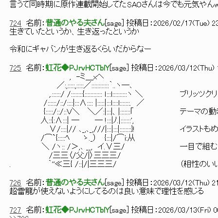
言うて同時期に原作連載開始してたSAOさんは今でも元気やん
724
名前：
普通のやる夫さん
[
sage
] 投稿日：
2026/02/17(Tue) 23
生きていたというか、生き返ったというか
令和にギャバンが生き返るくらいだからなー
725
名前：
虹花◆PJrvHCTblY
[
sage
] 投稿日：
2026/03/12(Thu) 
, -ミ＿xヘ
／:,:::::,:::::／::::::::::::｀..ヽ―､
,.::::::/ /::::::::{:::::::::::: ｌ:::l::::::::::ヽ ＼
/::::::/::/::::|:::∧:::: |:::::|:::l::::l:::::::. ／
{:::::/::/::Ｖ＼ ＼／:|:::|、|:::::::｢ テーマ
人::{:∧:::| ― ― !:::|ﾉ.|:::::::',
∨/::::|// ､_,､_,///|:::|:::|::::::::}! イラ
/⌒`{:::::ﾍ ゝ._） {:::|/⌒i:从
＼ /ヽ:: /＞,､ __, イ.∨三/ 一目で組むか
/三三〈/父/|〉三三三/
. ｀''≪三{ /::|/|三三三/ （相性のいい
726
名前：
普通のやる夫さん
[
sage
] 投稿日：
2026/03/12(Thu) 21
超雷龍が使えないようにしてるのは良い意味で理性を感じる
727
名前：
虹花◆PJrvHCTblY
[
sage
] 投稿日：
2026/03/13(Fri) 0