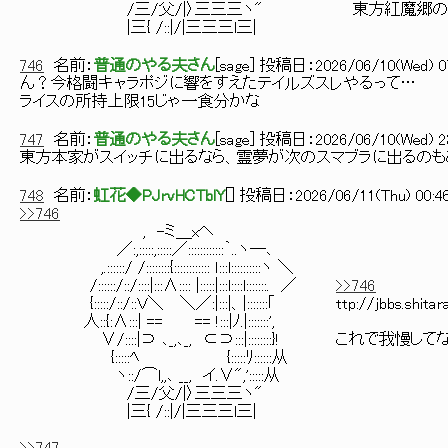
/三/父/|〉三三三ヽ" 東方紅魔郷の移植とキ
|三{ /::|/|三三三l三|
746
名前：
普通のやる夫さん
[
sage
] 投稿日：
2026/06/10(Wed) 07
ん？今格闘キャラポジに響をすえたテイルズスレやるって…
ライスの所持上限15じゃ一食分かな
747
名前：
普通のやる夫さん
[
sage
] 投稿日：
2026/06/10(Wed) 23
東方本家がスイッチに出るなら、霊夢が次のスマブラに出るのも
748
名前：
虹花◆PJrvHCTblY
[
] 投稿日：
2026/06/11(Thu) 00:46
>>746
, -ミ＿xヘ
／:,:::::,:::::／::::::::::::｀..ヽ―､
,.::::::/ /::::::::{:::::::::::: ｌ:::l::::::::::ヽ ＼
/::::::/::/::::|:::∧:::: |:::::|:::l::::l:::::::. ／
>>746
{:::::/::/::Ｖ＼ ＼／:|:::|、|:::::::｢ ttp://jbbs.shitaraba
人::{:∧:::| == == !:::|ﾉ.|:::::::',
∨/::::|⊃ ､_,､_, ⊂⊃:::|::::::::}! これで我慢して
{:::::ﾍ {:::::ﾘ::::::从
ヽ::/⌒l,,､ __, イ.∨",':::::从
/三/父/|〉三三三ヽ"
|三{ /::|/|三三三l三|