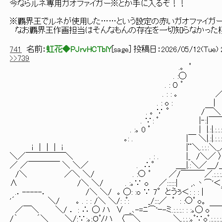
今ならルネ専用ガオファイガー※とか手に入るぞ！！
※覇界王でルネが使用した……という設定の赤いガオファイガ
なお覇界王作画担当はそんなもんの存在を一切知らなかった
741
名前：
虹花◆PJrvHCTblY
[
sage
] 投稿日：
2026/05/12(Tue) 2
>>739
.｡ ﾟ |.:.:.::＼|.:.:.:.:.:|
. :◯ ＼.:.:.:/￣￣＼‘,
. : ０ ﾟ |￣￣|::＼::::::::
. : : ｡ ／￣￣＼.:.:.:＼.:.:＼:::::
. : o : | |＼.:.:.:＼＿
. ｡ ∵ ° /￣＼ ,．--＼.:.:.:／,．
. ∵: ﾟ |‐:|￣￣＼＼_____|／| /／|＼/|/|／ ｘ
. :｡ 0 ﾟ | |.:|.:.:.:.:.:.:|: : :.／.:.:.:.|:|/|Ｖ
｡: . |￣ ＼|.:|.:.:.:. ／￣|.:.:.: .: :|__/,､
ｉ | | | ｉ |¨＼.:.:.:＼_／.:.:.:.:.:|.:.:.:. :. 
＼／￣￣￣￣￣＼ . : . |_ /＼／ 〉.:.:.:.:.::/.:.:.:.:.:.:/
／ ／￣￣￣￣ ＼ ＼／ . ∴° ＿_|.:＼／＿/＿＿/￣￣¨√乂_／|ヽ.:.:.:.:.
/＼ ／＼ ＼/ . :○ ﾟ ／/￣￣￣／.:.:.:.:＞''"´￣::/￣／: : ::|
∧ /＼ ＼/ . :｡∵ o ／::::::| ,､丶⌒'＜＿＿＿__/.:／|: : : : :
.．-----． /＼ ＼/ ｡ ◯: :o ∵ 7°とうぅ＜: : : | ｀''-､_
'´ ＼/ ｡ . : : /＼ ＼/: :ﾟ: _/:::／ ﾟ : :○ﾟ o。 _､＜⌒ ／
／￣＼ ＼/ ． : ∴ ◯ ハ ∨ _､-=ﾆ⌒'ｰ-ミ.:.:.:.: : :｡◯ o￣￣￣￣＼／: : :＜
/｀ ´＼ ＼/:∵:｡:Ｏﾟ/ハ 〈￣＼ ＼.:.:.:｡ﾟ∵oﾟ.:.:.:.:.:.:.:.:.: