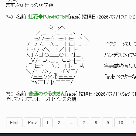
>>747
まず次が出るのか問題
749
名前：
虹花◆PJrvHCTblY
[
sage
] 投稿日：
2026/07/10(Fri) 2
, -ミ＿xヘ
／:,:::::,:::::／::::::::::::｀..ヽ―､
,.::::::/ /::::::::{:::::::::::: ｌ:::l::::::::::ヽ ＼
/::::::/::/::::|:::∧:::: |:::::|:::l::::l:::::::. ／ 
{:::::/::/::Ｖ＼ ＼／:|:::|、|:::::::｢
人::{:∧:::| 〇三三〇 !:::|ﾉ.|:::::::', ハンデ
∨/::::|⊃ ､_,､_, ⊂⊃:::|::::::::}!
/⌒`{:::::ﾍ ゝ._） {:::|/⌒i:从 害悪詰め合わ
＼ /ヽ:: /＞,､ __, イ.∨三/
/三三〈/父/|〉三三三/ 「まあベクターならこう
. ｀''≪三{ /::|/|三三三/
750
名前：
普通のやる夫さん
[
sage
] 投稿日：
2026/07/11(Sat) 01
そしてバリアンホープはセンスの塊
First
Prev
1
2
...
7
8
9
10
1