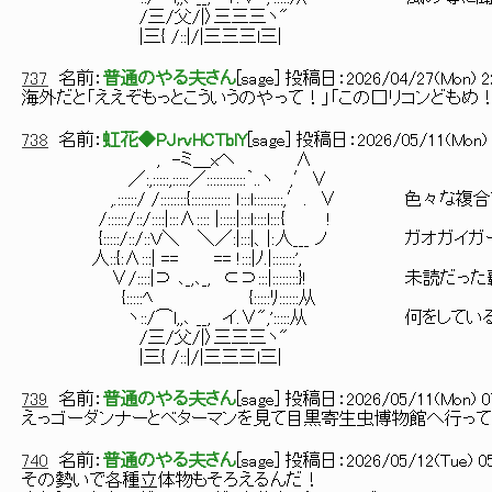
/三/父/|〉三三三ヽ"
|三{ /::|/|三三三l三|
737
名前：
普通のやる夫さん
[
sage
] 投稿日：
2026/04/27(Mon) 22
海外だと「ええぞもっとこういうのやって！」「この□リコンどもめ！
738
名前：
虹花◆PJrvHCTblY
[
sage
] 投稿日：
2026/05/11(Mon) 
, -ミ＿xヘ ∧
／:,:::::,:::::／::::::::::::｀..ヽ ,′∨
,.::::::/ /::::::::{:::::::::::: ｌ:::l:::::::::,′. ∨
/::::::/::/::::|:::∧:::: |:::::|:::l::::l::: { !
{:::::/::/::Ｖ＼ ＼／:|:::|、|: 人___ ノ ガオ
人::{:∧:::| == == !:::|ﾉ.|:::::::',
∨/::::|⊃ ､_,､_, ⊂⊃:::|::::::::}! 未読
{:::::ﾍ {:::::ﾘ::::::从
ヽ::/⌒l,,､ __, イ.∨",':::::从 何をしてい
/三/父/|〉三三三ヽ"
|三{ /::|/|三三三l三|
739
名前：
普通のやる夫さん
[
sage
] 投稿日：
2026/05/11(Mon) 07
えっゴーダンナーとベターマンを見て目黒寄生虫博物館へ行って
740
名前：
普通のやる夫さん
[
sage
] 投稿日：
2026/05/12(Tue) 05
その勢いで各種立体物もそろえるんだ！