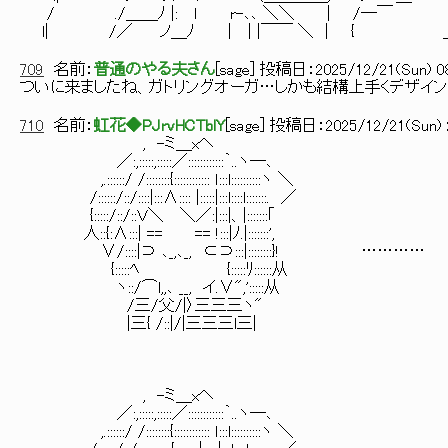
/ ./＿＿ﾉ |: l r-､､ ＼＼ | /─
l| /／ ノ＿ﾉ | | |￣￣ ＼ | 
709
名前：
普通のやる夫さん
[
sage
] 投稿日：
2025/12/21(Sun) 08
ついに来ましたね、ガトリングオーガ…しかも結構上手くデザイン
710
名前：
虹花◆PJrvHCTblY
[
sage
] 投稿日：
2025/12/21(Sun) 
, -ミ＿xヘ
／:,:::::,:::::／::::::::::::｀..ヽ―､
,.::::::/ /::::::::{:::::::::::: ｌ:::l::::::::::ヽ ＼
/::::::/::/::::|:::∧:::: |:::::|:::l::::l:::::::. ／
{:::::/::/::Ｖ＼ ＼／:|:::|、|:::::::｢
人::{:∧:::| == == !:::|ﾉ.|:::::::',
∨/::::|⊃ ､_,､_, ⊂⊃:::|::::::::}! …………
{:::::ﾍ {:::::ﾘ::::::从
ヽ::/⌒l,,､ __, イ.∨",':::::从
/三/父/|〉三三三ヽ"
|三{ /::|/|三三三l三|
, -ミ＿xヘ
／:,:::::,:::::／::::::::::::｀..ヽ―､
,.::::::/ /::::::::{:::::::::::: ｌ:::l::::::::::ヽ ＼