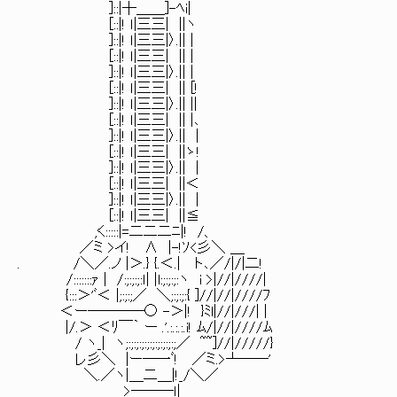
]::|┼＿＿]-ﾍi|
[::|! ｌ|三三| ||ヽ
]::|! ｌ|三三|〉.|| |
[::|! ｌ|三三| || |
]::|! ｌ|三三|〉.|| |
[::|! ｌ|三三| || [!
]::|! ｌ|三三|〉.|| ||
[::|! ｌ|三三| || |､
]::|! ｌ|三三|〉.|| |
[::|! ｌ|三三| ||ゝ!
]::|! ｌ|三三|〉.|| |
[::|! ｌ|三三| ||＜
]::|! ｌ|三三|〉.|| |
[::|! ｌ|三三| ||≦
,く:::::|=二二二ﾆ|! /、
／ミ >イ! ∧ |-!ｿ<彡＼ ＿
. /＼／.ノ |＞.} {.＜.| ト､／/|/|二!
/:::::::ｧ | /:;:;:;:ｌ| |l:;:;:;:ヽ i >|//|////|
{:::＞'ﾞ＜ |;:;:;／ ＼;:;:;:{ ]//|//|////ﾌ
＜ー――――○ -＞|! }ﾐl|//|///| |
|/.＞ ＜ﾘ￣｀ ー .'.:.:.:.i! ﾑ/|//|////ﾑ
/ ヽ_| ヽ;:;:;:;:;:;:;:;:;:;／ ~~]//|/////}
レ彡＼ |ー―一ﾞ! ／ミ.>┴──'
＼.／ヽ|＿二＿|!_/＼／
>―――ｌ|