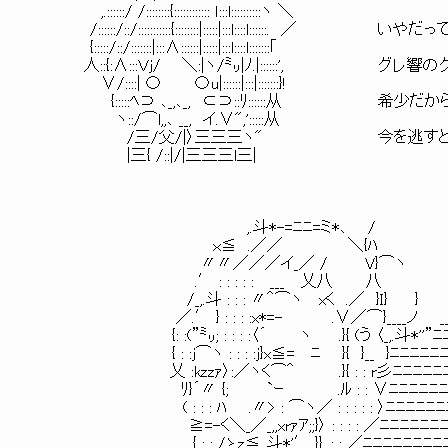
,.::::::/ /::::::::{:::::::::::: ｌ:::l::::::::::ヽ ＼
/::::::/::/:::::::::::{::::::::|:::::|:::l::::l::::::. ／ いやだっ
{:::::/::/:::::::|:::∧::::::|:::::|:::l::::l:::::::｢
人::{:∧:::Ｖｊ/ ＼:|ヽ/㍉|ﾉ.|::::::', グレ響
∨/::::| 〇 〇u|::::::|:::|:::::::}!
{:::::ﾍ⊃ ､_,､_, ⊂⊃::ﾘ::::::从 希少だか
ヽ::/⌒l,,､ __, イ.∨",':::::从
/三/父/|〉三三三ヽ" 今を逃すと
|三{ /::|/|三三三l三|
,.斗*-=ﾆﾆ=ミ*､ /
ｘ≦ .／／ ＼{ﾊ
〃〃／／／イ_／ / V}⌒ヽ
.′ : : : : : ___ 乂八 八
/_,.斗 : : : 〃＾⌒ヽ xく .／ }I} }
／.′ } : : : :x*=- .∨／⌒}____ノ _
{: :(”㍉; : : : :〈´ ヽ .}{ (う 〈_,.斗*''”ﾆﾆ
{ : :j⌒ヽ : : : :j}x≦= ﾆ }{ }__ }ﾆﾆﾆﾆﾆﾆ
乂 :kzzｧ〉:／ヽく⌒＾ .}{ : : r彡ﾆﾆﾆﾆﾆﾆﾆﾆ
ﾘ}´〃 {; `ｰ .ﾙ : : ∨ﾆﾆﾆﾆﾆﾆ
( : : : ﾊ .〃> : ⌒ヽ／ : : : : : 〉ﾆﾆﾆﾆﾆﾆﾆ
≧=-く＼_／_,,xrｧｱ;;}〉 : : : : ／ﾆﾆﾆﾆ
{ : : /ゝz≦,.斗*'′ }}. : : ／ﾆﾆﾆﾆﾆﾆﾆﾆﾆﾆﾆ