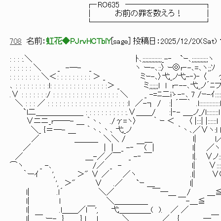
┌‐RO635 ──────────┐
│ お前の罪を数えろ！ │
└──────────────┘
708
名前：
虹花◆PJrvHCTblY
[
sage
] 投稿日：
2025/12/20(Sat) 1
: : : :.＼ ﾄ､;;;;;;;;;;;;;_-‐ `ｰ､;;;;;;
: : : : : : ＼ _ -─- _ ヽ ー-､::〉 ｰ◎r‐-､=､ヽ;;ｿ _
: : : : : : : : ＼＜: : : : : : : : : ＞ _ ミｰ-､〉弋_ノ弋-‐)‐ 〈 γ
､ : : : : : : : : :l: : : : : : : : : : : : : : :＞ _ ミ;;;;;;l l r‐--､弋
.∨ : : : : : : :/ : : : : : : : : : : : : : : : : : ＼ _ -=ﾆ二iゝ-‐､ 7 /ｰ-ｲ::::l l
＼ : : : ／ : : : : : : : : : : : : : : : : : : : : :l ／-┐ / :| ´￣｀ .l::::::::::::::
`l二＿＿＿＿＿＿ : : : : : : : : : : :.∨＿＿/ :|‐- ＿_ノ_/l::::::::l l:::::::
∨ニニ_r──- ＿ ｀丶､ ./γ=ヽ〉 ｀ ｰ ＜ 〈 |:::| |::::::l l::::::::::
＼_ {＝─- ＿ ｀丶､丶､ 弋_ノ ｀丶､／∨ヽ:l l:::_ 
／ ＿＿＿ ＼＼ / ＿ l| l／〈:::::::::::::::
／ | | _ -‐ ￣( | l| ／ヽ::::::◯::::::::::::::
／ ＿-／／￣ _ -‐ ￣ l|. ∨ノ:::::::::::|:::::::::::::::
⌒ヽ _ -､ /／ _ - l| ∨::::::::／ |｀
｀ーｲ ', ＞" ∨ ／ ／ヽ .l| ∨○ 
', ＞" ∨ .／ `ｰ ＿ l| 
l| .l´ ＼／ ￣─＿ / ＿≦ ＿
l| l ＼＿＿＿＿_ ￣-＿≦ ＿ ─
l| .l＿＿／l￣', 弋＿＿＿＿( ). ／ 
l| ￣ ー- } } l l ＼＿＿＿＿／