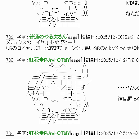
∨/::::|⊃ ⊂⊃:::|::::::::}! MDは
{:::::ﾍ r‐-､ {:::::ﾘ::::::从
ヽ::/⌒l,,｀ﾆ´. イ.∨",':::::从 なんだ
/三/父/|〉三三三ヽ"
|三{ /::|/|三三三l三|
702
名前：
普通のやる夫さん
[
sage
] 投稿日：
2025/12/06(Sat) 13
メディウスのロイヤルおめでとー！
URのロイヤルは、比較的チャレンジし易いSRのと比べると更に
703
名前：
虹花◆PJrvHCTblY
[
sage
] 投稿日：
2025/12/12(Fri) 0
, -ミ＿xヘ ∧
／:,:::::,:::::／::::::::::::｀..ヽ { }
,.::::::/ /::::::::{:::::::::::: ｌ:::l:::::::::: ゝﾉ
/::::::/::/::::|:::∧:::: |:::::|:::l::::l:::::::. ／
{:::::/::/::Ｖ＼ ＼／:|:::|、|:::::::｢ ……
人::{:∧:::| == == !:::|ﾉ.|:::::::',
∨/::::|⊃ ､_,､_, ⊂⊃:::|::::::::}! 結局
{:::::ﾍ {:::::ﾘ::::::从
ヽ::/⌒l,,､ __, イ.∨",':::::从
/三/父/|〉三三三ヽ"
|三{ /::|/|三三三l三|
704
名前：
虹花◆PJrvHCTblY
[
sage
] 投稿日：
2025/12/15(Mon) 