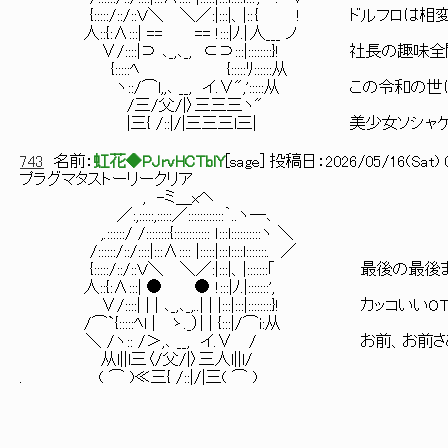
{:::::/::/::Ｖ＼ ＼／:|:::|、|:: { ! ドルフロは
人::{:∧:::| == == !:::|ﾉ.| 人___ ノ
∨/::::|⊃ ､_,､_, ⊂⊃:::|::::::::}! 社長の
{:::::ﾍ {:::::ﾘ::::::从
ヽ::/⌒l,,､ __, イ.∨",':::::从 この令和の世
/三/父/|〉三三三ヽ"
|三{ /::|/|三三三l三| 美少女ソシャゲ
743
名前：
虹花◆PJrvHCTblY
[
sage
] 投稿日：
2026/05/16(Sat) 0
プラグマタストーリークリア
, -ミ＿xヘ
／:,:::::,:::::／::::::::::::｀..ヽ―､
,.::::::/ /::::::::{:::::::::::: ｌ:::l::::::::::ヽ ＼
/::::::/::/::::|:::∧:::: |:::::|:::l::::l:::::::. ／
{:::::/::/::Ｖ＼ ＼／:|:::|、|:::::::｢ 最後の
人::{:∧:::| ● ● !:::|ﾉ.|:::::::',
∨/::::| | | ､_,､_,..| | |:::|:::|::::::::}! カ
/⌒`{:::::ﾍl | ゝ._）| | {:::|/⌒i:从
＼ /ヽ:: /＞,､ __, イ.∨ / お前、お前さ
从l||l三〈/父/|〉三人l||l/
. ( ⌒ )≪三{ /::|/|三( ⌒ )