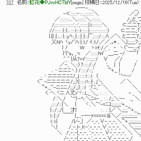
707
名前：
虹花◆PJrvHCTblY
[
sage
] 投稿日：
2025/12/16(Tue) 1
-─‐-...._ __
-＜:::::::‐::::_:::::::::＼ ／;;ﾉ
／:::::::::::､＼:::::::::＼::::::::::. /;;;と_
/;:::::::::::::::::::',:::',:::::::::|:l:::::::::::＼ ⊂二二Ｔ;
//:::::::::{::{:､:::::l::::l::::::::|:::::::::::::::::::〉 ⊂二二;;「;
{:{|::|::､::{:::yﾍ:::|::::|::|:::厂;:::::/::::∧.／＼ と二二T;
乂Nﾊ ヾy/^ﾊ::|::l:/ ｲ::l:/:／／,.｡* 、＼};;;;;;;;ﾌ;;;
} ﾉ Ｗ ゝ=f::/／_ - ヽ〈`ｰ-;;;
}个s。_っ ／::::::::Nｲ´ ＿二 -/ ｀¨¨¨「
^_^ }从7=ｲ'::::::;:::/ ∨ 
／-_ ＼:::〉7::::::/::/ '， | | /
､丶ニニﾆヽ.〉/::::::/:::;′ ~'+.,
､丶ニニニニﾆﾆ/_」:::::::!::::l 〈 "''～-'
く¨ -ニニニニニ/;;;7|::::::ﾊ:::ﾄ､
~'+.,_¨-ニﾆﾆ./;;;/;;;}:::::l ';「ﾆ_¨´＼ ＼
く へ.ヾニ.∧丈r'ヾ:::L__＼_, : . : .＼
/::＼./ `'''〉-ﾍ::＼ﾆ=- _ : . /;;;＼ｰ- .,_ 
,:::::/:::|＼ { ヾ､＼¨''-=ﾆﾕ;;;;;;;;;;'+.
|:::/:::/| 才} : . : .|／ ＼;;;;;;~'+.
l:::|::/ ￣￣ {_,._-─‐ｧ=====≦＼／;;;;;;;;;;;;;;;;;
l:::l:{ /ﾚ'-_| ／-_-_∨-_-_-_＼~'+.;;;;;;;;;;;;;;
＼{ ./_-_l-_K-',-_-_-_∨_-_-_-_ ＼ ＼;;;;;;;;;;;;;;;
＼ ./_-_-|_-_-_ ',-_-_-_.∨-_-_-_-_ ＼ ＼;;;;;;;;;;;;
/-_-_-|_-_-_-.',_-_-_-_∨_-_-_-_-_/ ＼;;;;;;;;