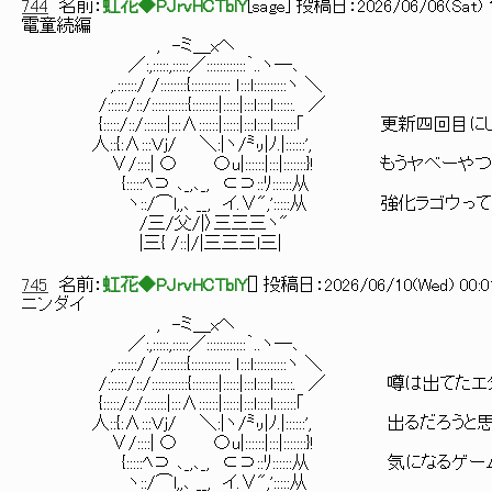
744
名前：
虹花◆PJrvHCTblY
[
sage
] 投稿日：
2026/06/06(Sat) 1
電童続編
, -ミ＿xヘ
／:,:::::,:::::／::::::::::::｀..ヽ―､
,.::::::/ /::::::::{:::::::::::: ｌ:::l::::::::::ヽ ＼
/::::::/::/:::::::::::{::::::::|:::::|:::l::::l::::::. ／
{:::::/::/:::::::|:::∧::::::|:::::|:::l::::l:::::::｢ 更新四回目
人::{:∧:::Ｖｊ/ ＼:|ヽ/㍉|ﾉ.|::::::',
∨/::::| 〇 〇u|::::::|:::|:::::::}! もうヤベ
{:::::ﾍ⊃ ､_,､_, ⊂⊃::ﾘ::::::从
ヽ::/⌒l,,､ __, イ.∨",':::::从 強化ラゴウっ
/三/父/|〉三三三ヽ"
|三{ /::|/|三三三l三|
745
名前：
虹花◆PJrvHCTblY
[
] 投稿日：
2026/06/10(Wed) 00:0
ニンダイ
, -ミ＿xヘ
／:,:::::,:::::／::::::::::::｀..ヽ―､
,.::::::/ /::::::::{:::::::::::: ｌ:::l::::::::::ヽ ＼
/::::::/::/:::::::::::{::::::::|:::::|:::l::::l::::::. 
{:::::/::/:::::::|:::∧::::::|:::::|:::l::::l:::::::｢
人::{:∧:::Ｖｊ/ ＼:|ヽ/㍉|ﾉ.|::::::', 出るだろう
∨/::::| 〇 〇u|::::::|:::|:::::::}!
{:::::ﾍ⊃ ､_,､_, ⊂⊃::ﾘ::::::从 気にな
ヽ::/⌒l,,､ __, イ.∨",':::::从