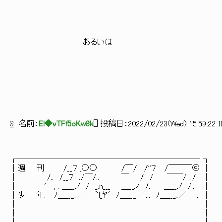
あるいは
8
名前：
El◆vTFf5oKw8k
[
] 投稿日：
2022/02/23(Wed) 15:59:22 I
┌─────────────────────── ┐
│週 刊 /__７ ,○○ /￣/ ./''７ /￣￣￣◎ │
│ /.. /__７ ./￣/.. ￣ / / ￣￣/ / . │
│ ' , . ＿__ノ / _,n___ ＿__ノ /. ＿__ノ /.. │
│少 年. /＿___,.／ `l_ﾔ′/＿___,.／... /＿___,.／ .. │
│ │
│ │