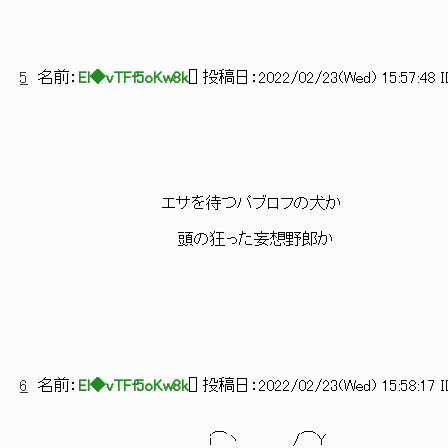
5
名前：
El◆vTFf5oKw8k
[
] 投稿日：
2022/02/23(Wed) 15:57:48 I
エサを待つパブロフの犬か
頭の狂った妄想野郎か
6
名前：
El◆vTFf5oKw8k
[
] 投稿日：
2022/02/23(Wed) 15:58:17 I
i⌒ヽ /⌒Y