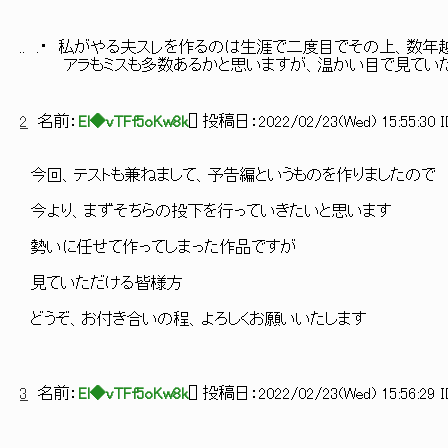
.. .・ 私がやる夫スレを作るのは生涯で二度目でその上、数年
アラもミスも多数あるかと思いますが、温かい目で見てい
2
名前：
El◆vTFf5oKw8k
[
] 投稿日：
2022/02/23(Wed) 15:55:30 I
今回、テストも兼ねまして、予告編というものを作りましたので
今より、まずそちらの投下を行っていきたいと思います
勢いに任せて作ってしまった作品ですが
見ていただける皆様方
どうぞ、お付き合いの程、よろしくお願いいたします
3
名前：
El◆vTFf5oKw8k
[
] 投稿日：
2022/02/23(Wed) 15:56:29 I