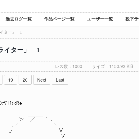
過去ログ一覧
作品ページ一覧
ユーザー一覧
投下予
イター」 1
ライター」 1
レス数：1000
サイズ：1150.92 KiB
19
20
Next
Last
D:f711dd6e
 ＿＿＿
' ´ ／ ｀ ､
::| | | ,◎"|:. | .／ ＼
::| | | li≡ |:. | ./ ∨
::::| | | li≡ |:. | ∨