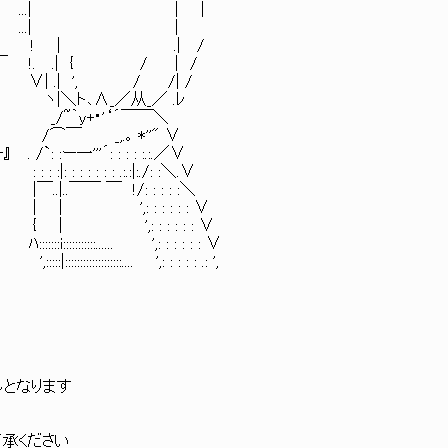
:| | | li≡ |:. | ...| | |
| | |［88］|:. | ...| |
. | ! | .| /
!. .| { / | /
 / /| /
／从_／ .ﾚ
y+･'‘´￣￣＼
*''" ∨
'´: : : : :.:.／∨
.:.:|:./: :＼.∨
!/: : : : :＼
: : : : : ∨
 : : : : : ∨
... ',: : : : : : ∨
:.... ',: : : : : .: ',
となります
承ください