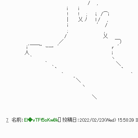
/ ,
ｉ i
! ! ; i. /⌒i
| 乂 ﾉ l / ,
ｉ ′ /
; ,
/ 乂
／ ￣）
i´￣￣¨ ｰ一 ´ r ´
人 i
｀ ヽ
｀ 、 ＼
` `
｀ _ ｀
＼
ヽ
＼
7
名前：
El◆vTFf5oKw8k
[
] 投稿日：
2022/02/23(Wed) 15:58:39 I