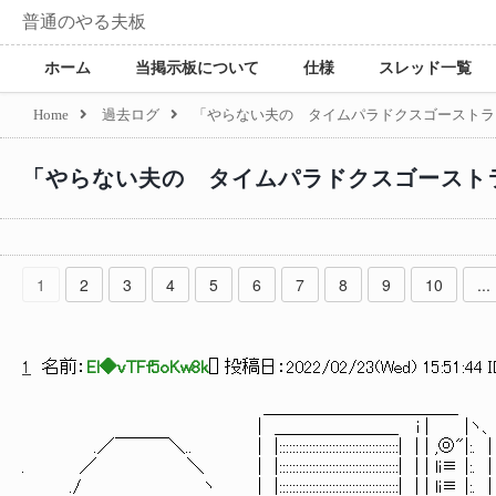
普通のやる夫板
ホーム
当掲示板について
仕様
スレッド一覧
Home
過去ログ
「やらない夫の タイムパラドクスゴーストラ
「やらない夫の タイムパラドクスゴースト
1
2
3
4
5
6
7
8
9
10
...
1
名前：
El◆vTFf5oKw8k
[
] 投稿日：
2022/02/23(Wed) 15:51:44 I
＿＿＿＿＿＿＿＿＿＿＿
| ＿＿＿＿＿＿＿ i | |ヽ、 ..＞
.／￣￣￣＼.. | |::::::::::::::::::::::::::::::::::
. ／ ＼ | |::::::::::::::::::::::::::::::::::
./ ヽ | |::::::::::::::::::::::::::::::::