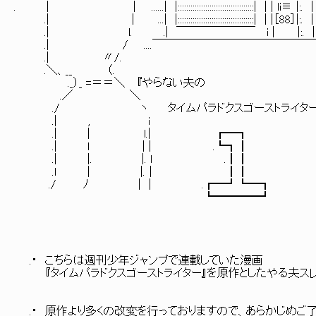
. | | ......| |:::::::::::::::::::::::::::::::::::
.| | ...| |::::::::::::::::::::::::::::::::::::
.| l. .| ￣￣￣￣￣￣￣ i | |:
.| / ....￣￣￣￣￣￣￣￣￣￣￣￣￣￣￣ 
.| 〃/. ∨| .| ',
.＼、__ （. ヽ|＼ト､∧_
._）_ =＝＝＼ 『やらない夫の _/~｀
.／ ＼ /⌒￣ _,.｡ 
./ ヽ タイムパラドクスゴーストライター』 . /`: :ー一''
.| , i : : : :|: : : : : : : 
.| | l.| ┏━┓ |￣..|..￣￣ ￣ 
.| l | | .┗┓┃ | | ',: 
.| |. |. l .┃┃ { | ',:
.l | |.│ ┃┃ ﾊ:::::::i:::::::::::...
./ ﾉ | | .┏━┛┗━┓ ',:::::|::::::::::::::::::
┗━━━━┛
.・ こちらは週刊少年ジャンプで連載していた漫画
『タイムパラドクスゴーストライター』を原作としたやる夫スレ
.・ 原作より多くの改変を行っておりますので、あらかじめご了