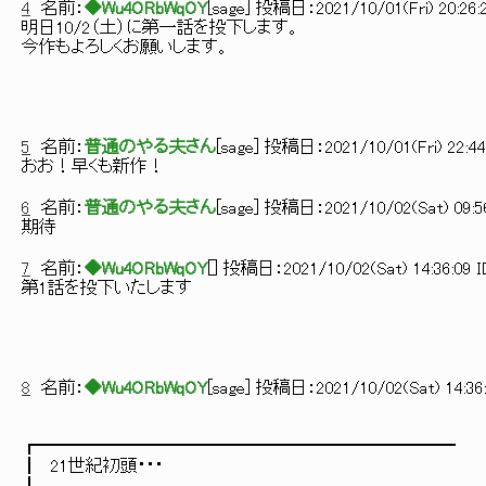
4
名前：
◆Wu4ORbWqOY
[
sage
] 投稿日：
2021/10/01(Fri) 20:26:
明日10/2（土）に第一話を投下します。
今作もよろしくお願いします。
5
名前：
普通のやる夫さん
[
sage
] 投稿日：
2021/10/01(Fri) 22:44
おお！早くも新作！
6
名前：
普通のやる夫さん
[
sage
] 投稿日：
2021/10/02(Sat) 09:5
期待
7
名前：
◆Wu4ORbWqOY
[
] 投稿日：
2021/10/02(Sat) 14:36:09 
第1話を投下いたします
8
名前：
◆Wu4ORbWqOY
[
sage
] 投稿日：
2021/10/02(Sat) 14:36
┏━━━━━━━━━━━━━━━━━━━━━━━━
┃ 21世紀初頭・・・