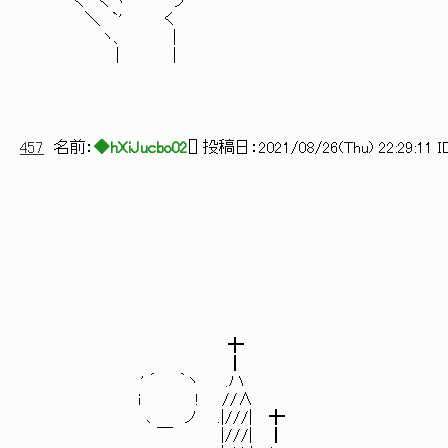
く く ヽ ノ
＼ `' く
ヽ、 |
| |
457
名前：
◆hXiJucbo02
[
] 投稿日：
2021/08/26(Thu) 22:29:11 I
╋
┃
' ´ ｀ヽ .ハ
i ! //∧
､ ノ .|///| ╋
￣ |///| ┃