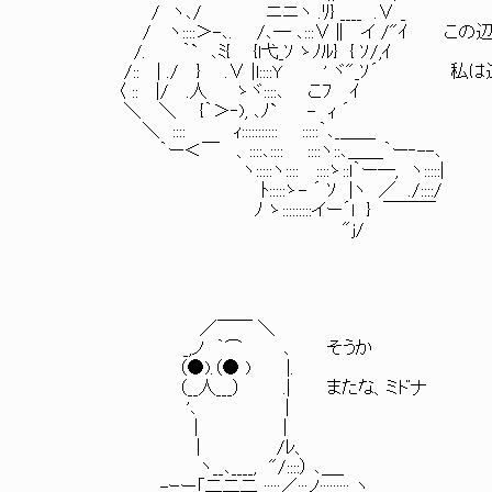
/ ヽ､/ ニニヽ .ﾘ} ____ .∨ _
/ ヽ::::＞-､. /､― ､:::∨∥ イ /"ｲ この
/. ｀` ､ﾐ{ {l弋_ｿ ゝﾉﾙ} { ｿ/,ｲ
/:: | ./ } .∨ |l::::Y ' ヾ"_ｿ´ 私
〈 :: |/ .人 ゝヾ::::､ こﾌ ｲ
＼ ＼ {｀＞‐), ､ﾉ` - ｨ ´
＼ :::: ｨ::::::::::: :::::｀､_＿＿
｀ー＜￣ 、::::､:::: ::::ヽ::､＿＿｀ー‐--､
ヽ:::::ヽ:::: ::::ゝ::l｀ー―, ヽ:::::|
ﾄ:::::ゝ- ´ ｿ |ヽ ／ ./::::/
ﾉ ゝ:::::::::イー´l } ￣￣￣
"j/
／￣￣ ＼
_,ノ ｀⌒ ､ そうか
（●).（● ) |.
（__人___） .| またな、ミドナ
'､ |
| |
| /ﾚ、
ヽ__､____, "/::::） ､＿_
,. -ｰー「二二二 :::::／:::ノ:::::::::..ヽ