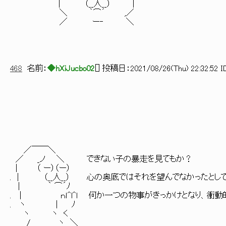
| （__人__） |
＼ ｀⌒´ ,／
／ ー‐ ＼
468
名前：
◆hXiJucbo02
[
] 投稿日：
2021/08/26(Thu) 22:32:52 I
／￣￣＼
／ _ノ ＼ できない子の暴走を見てもか？
| （ ー）（ー）
. | （__人__） 心の奥底ではそれを望んでなかったとし
| ｀ ⌒´ﾉ
. | ｎｌ^l^l 何か一つの物事がきっかけとなり、衝
. ヽ | ﾉ
ヽ ヽ く
/ ヽ ＼