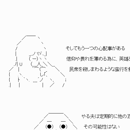
／￣￣ ヽ
／ ヽ
/ ヽ そしてもう一つの心配事がある
| _,.ノ '(ゞ､_|
.| （ ー）ヽ ヽ 信仰や畏れを薄める為に、英雄と
.ﾉ| U （___人_＼＼__
／ | ｀⌒（⌒_ ＼ 民衆を殺しまわるような蛮行を働
{ .ヽ. し「、 ＼
{ ﾄ ｀ヽ. ___´ノ ヽ、 i
.| | | ／ /
＿＿＿_
／ ＼ やる夫は定期的に他の五人と会っ
／ ─ ─ ＼
／ （●） （●） ＼ その可能性はない