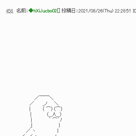
456
名前：
◆hXiJucbo02
[
] 投稿日：
2021/08/26(Thu) 22:28:51 I
／￣￣＼
／ _ノ ＼
| （ ⌒）（⌒）
| （__人__）
| ｀ ⌒´ﾉ
,| }
／ ヽ }