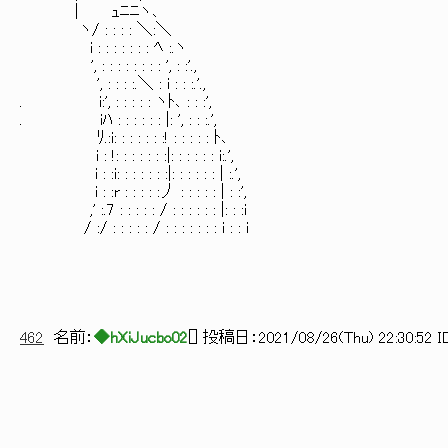
| ｭﾆﾆヽ､
ヽ/ : : : : ＼:＼
i : : : : : : : ﾍ :.ヽ
', : : : : : : : : ', : :'.,
', : : : :.＼ : i : : :.'.,
. i:', : : : : : ヽﾄ､ : : :',
. iﾊ : : : : : : |: ', : : :.',
ﾘ.:i: : : : : : :! : : : : : ﾄ､
i : !: : : : : : :|: : : : : : i:.',
i : :i: : : : : : :|: : : : : : | :.',
i : :r : : : : :丿 : : : : : | : :',
,' :.7 : : : : : / : : : : : : |: : :i
/ :/ : : : : : / : : : : : : : i : : i
462
名前：
◆hXiJucbo02
[
] 投稿日：
2021/08/26(Thu) 22:30:52 I