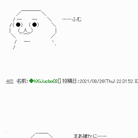
＿＿＿＿
／ ＼
/ ─ ─ ＼ ……ふむ
/（ ●） （ ●） ＼
| （__人__） |
＼ ｀ ⌒´ ／
/ ー‐ ヽ
/ ｀
465
名前：
◆hXiJucbo02
[
] 投稿日：
2021/08/26(Thu) 22:31:52 I
. __＿＿
. ／ ＼ まあ確かに……