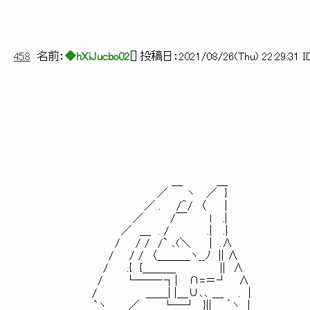
458
名前：
◆hXiJucbo02
[
] 投稿日：
2021/08/26(Thu) 22:29:31 I
＿ ＿
／ ヽ ／ }
／ . /＾/ 〈 |
／ /￣ l .|
／ ＿ . / .| .|
/ / / /` ､(＼ | .∧
/ / / 〈＿＿＿ヽ__ﾉ || ∧
/ .{ {＿＿＿ || ∧
/ └─―‐┐| ∩=＝┘ ∧
/ ＿＿| |＿∪､､ ＿ . |
`ヽ ／ └─┘ }|| ｀ヽ |