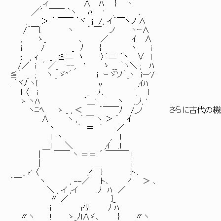
, ィ ∧ ﾊ } ヽ
／´ ￣￣ ｀ヽ ﾊ ' , ､
, ＞ ´ ￣￣ ｀ヾ j /, イ´￣ヽノ ∧
/´￣{ ヽ ｀ ￣ ノ ヽｰ∧
, ゝ_ ､ ／ ｲ ∧
i / _ ﾉ { ヽ i
; , ィ _ ≦二 ゝ 〉´二 ｀ヽ ∨ l
/／ i ´ ／_ --, ' ゝ __ ｀ヽ＼ ; ﾊ
≦´ _ ; ヽ _ ゞ''´ i ｰ ゞソ｀_ヽ iー'/
. ｀ヾﾉ ヽ{ v ,ｲﾊ
{ 〈 i _ ﾉ､ , }
ゝ ヽﾊ ´＿' ヽ ,_ﾉ, '
ヽﾆﾍ ゝ _ , ＜ ｀￣￣ﾉ /_ノ さらに古代の機
∧ ヽ , ´ ￣ ヽ ＞ ´ ｲ
ヽ ｀ ＝ ´ ／
l ヽ , l
＿l ＼ ,ｲ .l
| ￣￣ ヽ ＝＝ ´ ￣￣￣ !
_| ＿ i
_ r' 〈 ,ｲ } :ト､
´￣ ヽ , --／ ト､ ｲ ＞ ､
＼ , イ ,イ .ﾉ ﾊ ／
〃 ／ }_
i r'ﾘ ﾉ ﾊ
〃ヽ ! ゝ_ﾉl∧ゞ､ } 〃ヽ