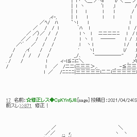
| ｌヽ ＼＿ ／ﾍil l/＼ ＿_ ノ /l 
| ｌ ヽ ﾞl ,l / .l l 「 
| ｌ l l ｌ / l 
,ィ-, | l ｌ l l ｌ l
／ﾍ/ ﾊ `ヽl l l l
／ / / l ｀ﾊ l l /l 
／ ／〉／ / / l ヽ l ニニニニﾆ l / 
／／ / / / ｌ ヽ l ――― l / .l
／'´ ／ / / .l ヽ l l / l
/ ,イ / / ' ヽl l/ .l
,/ / / / / _,/､ `―――――‐'' ,
. / / l ィ-l≦ﾆlﾆ＼ _ メl三三
/ l ／ /ニニl三三三＞,､ _ -≦三三l三
l ／ /ﾆﾆﾆﾆ|三三三三三l二二l三三三三三l二
17
名前：
☆修正レス◆CpKYnfjJ8.
[
sage
] 投稿日：
2021/04/24(Sa
前スレ
>>871
修正！
／ ＼
.／／ ,.、 r, ヽ ヽ