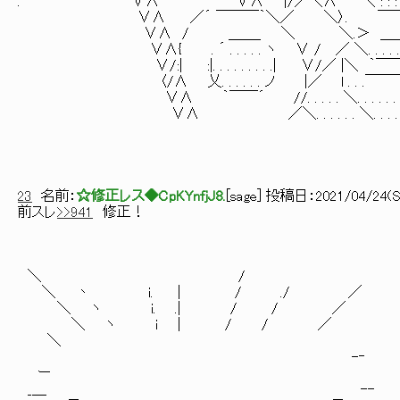
. ∨∧ ∨∧ |/／＼∧ ＼ : : : : ／
∨∧ ／´ ￣￣￣｀＼／ ＼〉. ￣￣ ／. 
∨∧ / ＿＿_ ＼ ＼.＞ ＿＿_ .／ .
∨∧{ . ´ . . . . . ヽ ∨ / ／ ＼. . . . . . . .
∨/:| :|. . . . . . . . .| ∨/／ |＼ ｀￣￣
〈/∧ 乂. . . . . . ノ |／ l . . .￣
∨∧ ｀￣￣´ //. . . . . ＼. . . . . . . . . .
∨∧ ／＼. . . . . . ＼. . . . . . . . . .
23
名前：
☆修正レス◆CpKYnfjJ8.
[
sage
] 投稿日：
2021/04/24(Sa
前スレ
>>941
修正！
＼ /
＼ 丶 i. | / ./ ／
＼ ヽ i. .| / / ／
＼ ヽ i | / / ／
＼
-‐
ー
_＿ --