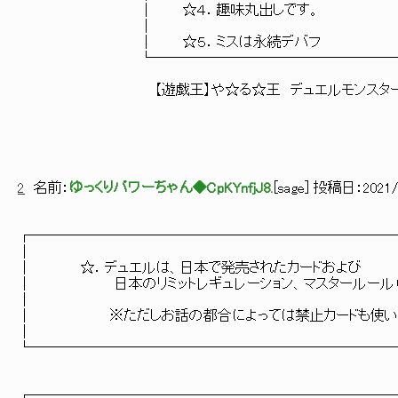
│ ☆４．趣味丸出しです
│ 
│ ☆５．ミスは永続デバ
└──────────────────
【遊戯王】や☆る☆王 デュエルモンスターズ Ｇ
2
名前：
ゆっくりパワーちゃん◆CpKYnfjJ8.
[
sage
] 投稿日：
2021/
┌─────────────────────────
│
│ ☆．デュエルは、日本で発売されたカードおよび
│ 日本のリミットレギュレーション、マスタールール（１
│
│ ※ただしお話の都合によっては禁止カードも使います
│
└─────────────────────────
┌─────────────────────────