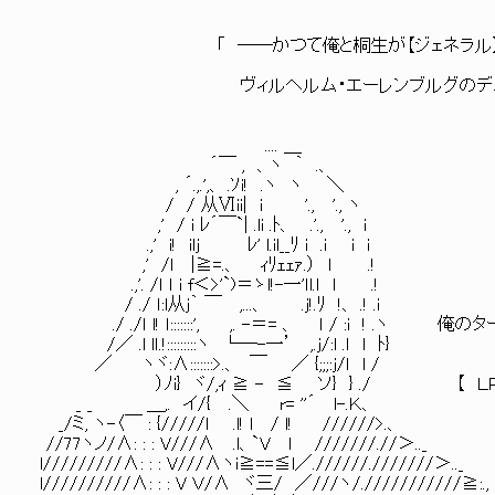
「 ──かつて俺と桐生が【ジェネラル】の
ヴィルヘルム・エーレンブルグのデュエル
.... ＿
´￣ , 、ヽ ｀ .、
, ´.,.',、 .ｿi! .ヽ ヽ ＼
/ / 从Ⅵii| i '., '., ヽ
,' / i ﾚ´￣`| .li .ﾄ、 .'., '., i
.,' i! ilj ﾚ' l.il__ﾘ i .i i i
,' /l |≧=.、 ｨﾘｪｪｧ.） l .!
.,'. /ｌ ｌ i f＜>'`)＝ゝl!-一'ｌl.ｌ l .!
/ ./ ｌ:l从j｀ ￣ ,...、 .j!.ﾘ !、 .! .i
./ ./ｌ l! ｌ:::::::', ,. -＝= 、 ｌ / :i ! .ヽ 
/／ .l lｌ.!:::::::::ヽ └─-一’ ,.ｊ/:l .ｌ l ﾄ}
／ ヽヾ:∧:::::::>.、 ￣ ／ {;;;:j/ｌ l /
）ﾉi} ヾ/,ｨ ≧ - ≦ ソ} } ./ 【 ＬＰ：３
_ _ ＿,. イ/{ .＼ r= ''´ l-.Ｋ、
_/ミ, ヽ-〈￣ : {/////l .l! l / l! //////>.、
//77ヽノ/∧: : : V///∧ .l、`V l ///////.//＞.._
l/////////∧: : : V///∧ヽi≧==≦l／.//////.///////＞.._
l//////////∧: : : V Ｖ/∧ ヾ三/ ／///ヽ/.///////////≧:.,