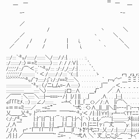
二 ＝ 二
￣ ￣
-‐ ‐-
／
/ ヽ ＼
／ 丶 ＼
／ / / | i, 丶 ＼
／ / / | i, 丶 ＼
::::/::::｀'㍉/::::::::/:::::::::＼/::::::/:/::|. . . . . . . ::. xXXx
::/:::::::::/:::〉＝=ミ::::::::::::::〉::::: /: / /:∨|. . . . ﾞ:、 ∧ xX爻爻|'＾ｉ＾
/;';';';'/:::/⌒'＜:::｀`'㍉/:::: ::/::/_/::::/::| . . . . . ﾞ:、 i|Ｔ::
;';';';';';';'/::::::::::::::｀' ＜:/::::::::/::/:::::｀':(::::|. . . . 
^^＾＾＾＾^^'㍉/＾7::::::/:j＾ｉ:/::/==ミ::::::＼ . . . . . . . . ｀ ｒ-ｖ'^'
:::::::::::::::::::::::::::`㍉:::〈:/二Ｌ厶=-:∧::::::::〉 . . . . . . . _|￣ ,､＜
:::::::::::::::::::＿＿::::::＼〉:::::::::::::::::::j:口::::∧ . . . ＿√ ／. .
／￣￣::＼:::::::＼:::::|─===‐‐/:| |/.| ||. . ._| ,∧. . . _|::::|. . 
ｨi「「「ミﾒ､::::〉::::::∠ノ:::::::::__ -┴く | ||__｢___<>／/::∧ |i'⌒＼ . .
=＝＝=ミ:::::::／___ -=ﾆ” `'弌: : く>∧__||___||＼[|-‐‐-|＾ｉ‐‐┐ ＼
乂＿___乂'㍉ .|''""~~￣￣__￣￣~~"'㍉'＜ /:|:::|:|:ＹＹ|:::ｒ┴‐‐くＴＴ
<:/::/'㍉￣ |::|'＾|:|⌒|::|´ ｀|::|⌒|::|へ|｀ヽ〉::Ｌ:レ'^＾＾^|::::::::::::::::刈i
_/_∧￣ |::| |:| |::| ＿|::|＿|::| |∩.|ﾆニ{γi⌒丈￣￣`ｙ: |i:i:i:i
/_/∧ ┌'' "｢￣「「￣「「￣＿|＿_|｢｀`ト㌣|弋ﾆ7:::乂::::/:::|:::::::/:::::|
_/| |::| ／￣￣￣￣￣￣¨ ﾆ=- _｀`''弌∧ ＼^ 丈__辷こ彡'⌒＾^'ト<