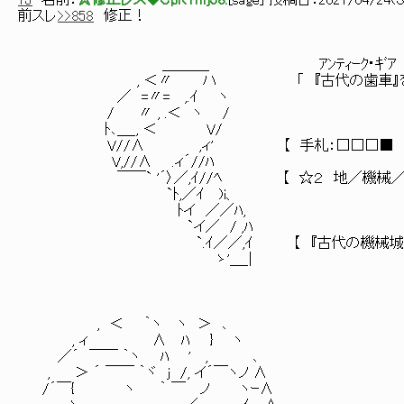
13
名前：
☆修正レス◆CpKYnfjJ8.
[
sage
] 投稿日：
2021/04/24(Sa
前スレ
>>858
修正！
＿＿＿_ ｱﾝﾃｨｰｸ･ｷﾞｱ
, ＜〃 ハ 「 『古代の歯車』を召
／ =〃= ,.ｲ ヽ
/ 〃 , .＜ ヽ /
ﾄ､＿_, ＜ V/
V//∧ ,ィ' 【 手札：□□□■ 
V,//∧ .ィ´//ﾊ
￣￣` '´〉／,ｲ//ﾍ 【 ☆２ 地／機械／効果 
`ﾄ,／ｲ )i、
ﾄイ ／／ﾊ,
`イ／ / ,ﾊ
`.ｲ／／,ｲ 【 『古代の機械城』：●
ゝ'＿_|
, ＜ ｀ヽ ヽ ＞ ､
, ィ ∧ ﾊ } ヽ
／´ ￣￣ ｀ヽ ﾊ ' , ､
, ＞ ´ ￣￣ ｀ヾ j /, イ´￣ヽノ ∧
/´￣{ ヽ ｀ ￣ ノ ヽｰ∧