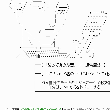
ノ: : : : -==/ / ￣￣｀丶、| / .!
＼: : :___: / ¨¨弋ﾂ¨:.:.:. /-―― 〉
ヽｆ ヾ '" ﾄ､¨艾`/ ｒ‐--- ==..,
| :.:.:{ | │ /:::::;;;;:::::::::::::/
ヽ｀′ | ′ /::::;;;;;;;;::::::::::/
｀ｰ! ':.:.:/ / /:::::;;;;;;;:::::::
│:､ ,，-――‐; ／. /::::::;;;;;;;;;:::::::/
│ ＼ ｀ ――‐‘ / '┬-7¨ｔ:;;:::/ 
│ ':, 丶 ￣ /. ___ / / /￣
│ ':, ｀ .,＿__,ノ| ヽ `y ./ /
r┴――‐┐┌――‐┴┐. l / / / __
|: ＼/////┬/////////|＿＿,.. -..i.' / l
／|: : : ＼///|l|l|/////////////／: : :| " ,, 〃ﾉ
┏━【 『強欲で貪欲な壺』 ／ 通常魔法 】
┃
┣━【 ×このカード名のカードは１ターンに１枚し
┃
┃ (1)：自分のデッキの上からカード１０枚を裏側
┃ 自分はデッキから２枚ドローする。
┗━━━━━━━━━━━━━━━━━━━━━