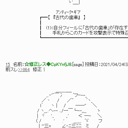
ゝ'＿_|
ｱﾝﾃｨｰｸ･ｷﾞｱ
┏━【 『古代の歯車』 】
┃
┃ (1)：自分フィールに「古代の歯車」が存在す
┃ 手札からこのカードを攻撃表示で特殊召喚
┗━━━━━━━━━━━━━━━━━━━━
15
名前：
☆修正レス◆CpKYnfjJ8.
[
sage
] 投稿日：
2021/04/24(Sa
前スレ
>>864
修正！
_______＿_
,..‐'"￣冫 ﾞフｰ--_
／丶 / ／" ﾞヽ_
l´ ヽ│ / ――'' ＼
/ ヽ__..へ-- ､/一￣└--,,__ ゝ
| ヾ '., ,.' ＜ ―- ＼
〈 / ' .' _____. ﾞゞ フ
│'''三=__ ∠‐ﾆ三ﾆﾆ__ ミ /