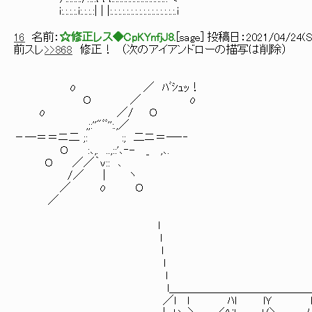
i:.:.:.:.i:.:.:.:| | |:.:.:.:.:.:.:.:.:.:.:.:.:.:.:.:.i
16
名前：
☆修正レス◆CpKYnfjJ8.
[
sage
] 投稿日：
2021/04/24(Sa
前スレ
>>868
修正！ （次のアイアンドローの描写は削除）
ο ／ ﾊﾞｼｭｯ！
Ｏ ／ ο
ο ／/ Ｏ
,;:''"ﾞﾞ'':.,／
－―＝＝ニ二 ;: :; 二ニ＝―‐‐
Ｏ :､,. ..,::'､‐- _ ,､.
Ｏ ／／｀ｖ:: ､
/／ | ヽ
／ ο Ｏ
／
l 
l 
l 
l 
l 
l＿＿＿＿＿＿＿＿＿＿＿＿＿＿
／l l ﾊl lＹ l l