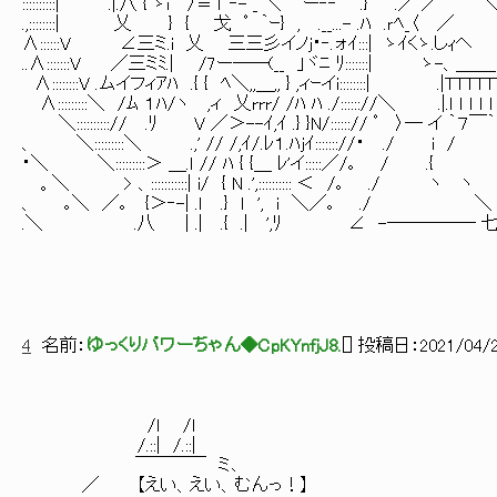
::::::::::| .|.八 { ゝi /≡T ‐- _ ＼ ｀ー‐‐ ⌒.}｀￣.／ ／ 
.,::::::::| 乂 } { 戈 ﾟ ｀ｰ} , .__...- .ﾊ .ｒﾍ_〈 ／
∧::::::V ∠三ミ.i 乂 三三彡イノj・‐.ォｲ:::| ゝｲくゝ.しｨヘ
..∧:::::::V ／三ミﾐ.| /7ー――(__ 」ヾﾆ ﾘ:::::::| ゝ-、＿＿_
∧::::::::V .ムイフィｱﾊ .{ { ﾍ＼,,＿,, } ,ィｰイi::::::::| .|TTTTT
∧:::::::::＼ /ﾑ １ﾊ/ヽ ,ィ 乂rrr/ /ﾊ ﾊ ./:::::://＼ .|.ｌ ｌ ｌ ｌ ｌ ｌ
＼::::::::::// .ﾘ V ／＞--ｲ,ｲ .} }N/::::::// ﾟ 〉― イ ｀７￣
、 ＼:::::::::＼ .,' // /,ｲ/.ﾚ１.ﾊjｲ::::::://・ ./ i 
・＼ ＼:::::::::＞ ＿.ｌ // ﾊ { {＿ ﾚ'イ:::::／/｡ / .
。＼ > 、:::::::::::| i/ { N .',:::::::::: ＜ /｡ ./ ヽ
、 ｡＼ ／｡ {＞‐-| .ｌ .} ｌ ', i ＼／｡ ./ ＼
.＼ .八 | .| .{ .| ',ﾘ ∠ -――――― 
4
名前：
ゆっくりパワーちゃん◆CpKYnfjJ8.
[
] 投稿日：
2021/04/2
/l /l
/.::| /.::|
￣￣￣￣ ミ､
／ 【えい、えい、むんっ！】