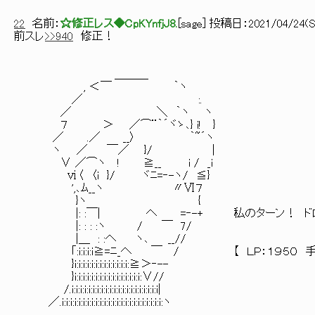
22
名前：
☆修正レス◆CpKYnfjJ8.
[
sage
] 投稿日：
2021/04/24(Sa
前スレ
>>940
修正！
＿＿＿
, ＜￣ ｀ヽ
／ :.
／ ＼ ｀ヽ ヽ
７ ＞ ／⌒¨｀´ヾゝ､} i! }
／ .／ __〉 ｀~´ヽ
ヽ ／ ￣／ }/ |
∨ ／⌒ヽ ! ≧__ i / _i
ⅵ〈 〈i }/ ヾﾆ=‐-ヽ/ ≦}
',､ﾑ__ヽ 〃Ⅵ７
}ヽ {
|: :￣| へ =‐-+ 私のターン！ ド
|: : : :ヽ / ￣ 7/
|＿ : :へ ヽ､ __//
｢:i:i:i:i≧=ﾆ_へ ￣ / 【 ＬＰ：１９５０ 手
}i:i:i:i:i:i:i:i:i:i:i:i:i:≧＞‐--
}i:i:i:i:i:i:i:i:i:i:i:i:i:i:i:i:∨//
/.i:i:i:i:i:i:i:i:i:i:i:i:i:i:i:i:i:i:i:i:i|
／.i:i:i:i:i:i:i:i:i:i:i:i:i:i:i:i:i:i:i:i:i:i:i:i:ヽ