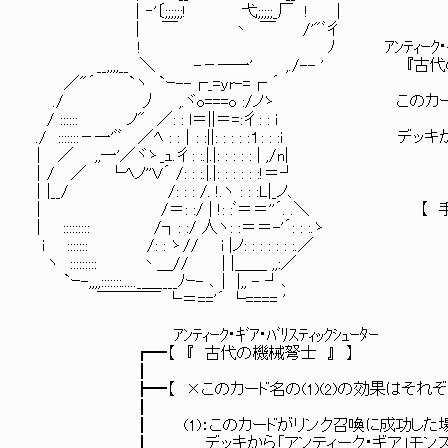
│‐'〔;;;;;;! 弋;;;;;_厂 ! │
│ ￣ 丶 ￣ /'"ﾞ彳
! ﾉ ｱﾝﾃｨｰｸ･ｷﾞｱ･ﾊﾞﾘｽﾃｨ
__,,,,__ ＼ -－―一' ,./-- ' 『古代
／"´ `ヽ `ｰ--┌_=ｙr-=┌ ´
./ 丿 ,.ヾo===o :/ノゝ このカードの
/ :::::: ノ" ／: : l＝||＝=:彳: : i
./ :::::::－一'ﾞﾞ ／ﾍ : :│: :||: : : : :１: :
│ ／ ,,一'／ヾゝ_ｭ.彳: :.|.|: : : : : | ,/n|
│/ ／ └ﾍノ''Ｖ´ /: : :.|.|: : : : : :!＝┘
│|__/ /: : : /. !.ヽ : : :L|_ノ、
│ /＝: :/ | !: :ﾞ＝＝''´. .＼ 【 手
│ ::::::::: /┐: :/ 人ヽ: :＝＝-'´: : :.ゝ
i ::::::: /: : ゝ// i |ノ: : : : : : :.／
ヽ ::::::::: 丶＿// | |＿＿ ,,:／
`ｰ-,,,,:::::::....._＿____ﾉｰ- ､│ |,, - ┘､
￣￣￣￣ └＝=='´ └==== '
ｱﾝﾃｨｰｸ･ｷﾞｱ･ﾊﾞﾘｽﾃｨｯｸｼｭｰﾀｰ
┏━【 『 古代の機械弩士 』 】
┃
┣━【 ×このカード名の(1)(2)の効果はそれぞれ
┃
┃ (1)：このカードがリンク召喚に成功した場合
┃ デッキから「アンティーク・ギア」モンスター１