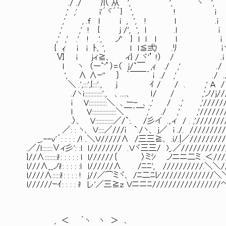
./ ./ 爪 从 ', ', ヽ ',
,' ,' i'´ヾ´｀} ', ! i 
,' , .f ｌ i , ', !
,' ,' ! { ｊ /', ', l .ｌ i
,' ,' .' ! .', ノ' } l 
{ ｨ i i ﾄ、', ｌ ｌ≦弍! .ﾘ iヽ ／⌒
Ⅵ i ｊィ≧、 ィ} / ヾ'’ !） / .i 
l ヽ （ー`'’）=（ j/`￣ ,ｨ ./ ,' ./ 
', ∧ ∧ｰ'' ｝ ｀￣￣´ i ./ ,' ./
＼ .',:::',{:::'., j ｲ / / . ,' A /
./ヽi::::::::::::'., 、....、 ｌ/ / ,'ノ/j///
i V::::::::::::＼ 、ー- 、.,' / .,' ,'///////
ｌ V::::::::::::::::＼￣´￣ ,' ./ ,' ,'////////!
.〉、 V::::::::::::／/`:. /彡イ .,.ィ / . ,'/////////
／: : ヽ、 Ｖ::::／///i `./ヽ、 j／ i ./. //////////.
_,.--v'´: : : : /! .＼Ｖ/////∧ /三三≧、 .i/.|／/////////
.／/l:::::::∨ィ彡': :l ｌ//////// .Ｖヾ三三/ )_.／///////////
}//∧::::::::i!: : : : : l l//////｛ 〉ミｼ ノニニ二ミ .＜///
l///∧__ノi!: : : : :ｌ l//////∧ /ﾆﾆ', //////////.＼＼//
l////∧:::::i!: : : : ! ｊ//／⌒ミヾ、 /ﾆ二ﾆﾚ'/////////////
l//////ｰｲ: : : : i! レ'／三≧ｚ Ｖニニﾆ/////////////////
, ＜ ｀ヽ ヽ ＞ ､