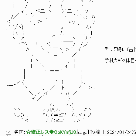
, ゝ_ ､ ／ ｲ ∧
i / _ ﾉ { ヽ i
; , ィ _ ≦二 ゝ 〉´二 ｀ヽ ∨ l
/／ i ´ ／_ --, ' ゝ __ ｀ヽ＼ ; ﾊ
≦´ _ ; ヽ _ ゞ''´ i ｰ ゞソ｀_ヽ iー'/
. ｀ヾﾉ ヽ{ v ,ｲﾊ
{ 〈 i _ ﾉ､ , }
ゝ ヽﾊ ´＿' ヽ ,_ﾉ, '
ヽﾆﾍ ゝ _ , ＜ ｀￣￣ﾉ /_ノ
∧ ヽ , ´ ￣ ヽ ＞ ´ ｲ そして場に『古代
ヽ ｀ ＝ ´ ／
l ヽ , l 手札から2体目の『古代の
＿l ＼ ,ｲ .l
| ￣￣ ヽ ＝＝ ´ ￣￣￣ !
_| ＿ i
_ r' 〈 ,ｲ } :ト､
´￣ ヽ , --／ ト､ ｲ ＞ ､
＼ , イ ,イ .ﾉ ﾊ ／
〃 ／ }_
i r'ﾘ ﾉ ﾊ
〃ヽ ! ゝ_ﾉl∧ゞ､ } 〃ヽ
.ゝノ＞ ､ l ヾ〈{ ゞ≠≦ｿ ∧, ＜ゝ.ノ
｀ ＜.l .ﾉ ,ｲ〈≧=' ﾉ＞ ´
14
名前：
☆修正レス◆CpKYnfjJ8.
[
sage
] 投稿日：
2021/04/24(Sa