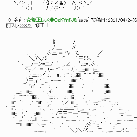
.ゝノ＞ ､ l ヾ〈{ ゞ≠≦ｿ ∧, ＜ゝ.ノ
｀ ＜.l .ﾉ ,ｲ〈≧=' ﾉ＞ ´
18
名前：
☆修正レス◆CpKYnfjJ8.
[
sage
] 投稿日：
2021/04/24(Sa
前スレ
>>872
修正！
|i /
人＿ /(
、 ､ ,:彡'三 ≡ヾV て ／
＼_)＼/ミ:::.:.. .'" ;:. ’三ミﾐ:､ "
｀ヽ.＿_ﾉーシ=二,/ ’ _,.∠ _ ’.:.::=､彡 ､
ヾ:;:.／=≡., （-‐ ''" :. .:.: ｿ;..: ,,,,;;;iiilllliii;;;,,,,
_冫三::；イ .: .: #;. .:.''".: ,:,ilill''''"""ﾞﾞﾞ'''
）三:,ｨ' ' “,,, -―-. .:.、:.illii'' ‘.' ,.' ''ill'
⌒ヾrf' . :.'" .: : ， illii'' .' ''ii
,,,,;;iiilliii;;;,,,. .: :.,イ: . .. iilll;, ・ ,;iilli;
,ilill''''"""'''llili,i. . ':;::!:. . . .: .:illii ,
illii'' ‘.' ,.' ''iil' ::;;;' .. . . '_∠ iillil;, ・,‘ .:;:;;''''"""''';;:;:.;
' illii'', .' ''iill.; '’: . .∠三三'''iill;;,, , :;;:: ‘.' ,.' : :;;'. ,
iillil;; ・,‘ ;;lilii . . . ::. /三三＝―"ﾞ''''''il:;;:: , .' ::;;:.',＿
'''iill;;,’ , .',;;llii''''..:;:;;''''"""ﾞﾞﾞ''';;:;:.三｀:.: : ''";::;;:; ・,‘ ;:;:::
''''llliiliillli''''.:＼:;;:: ‘.' ,.' 、 ､ ,:彡''''::;;..’
...:.:;;:: , .' ＼_)＼/ミ:::.:.. '''';;;::;:
） ５０ ダメー