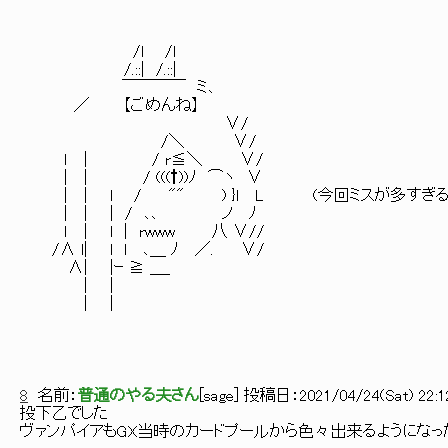
/l /l
/.::| /.::|
￣￣￣￣ ミ､
／ 【ごめんね】
∨/
/＼ ∨/
ｌ | / r≦＼ ∨/
| | / (((†))ﾉ ⌒ヽ ∨
| | l / "" ) }l L (今回ミスが多すぎる
| | | / ､､ ノ ﾉ
ｌ | l | rwww 八 ∨//
/∧ l| l l ､＿ ﾉ ／. ∨/
∧| |ｰ ≧ ＿_
| |
| |
8
名前：
普通のやる夫さん
[
sage
] 投稿日：
2021/04/24(Sat) 22:1
投下乙でした
ヴァンパイアもGX当時のカードプールから色々出来るようになっ