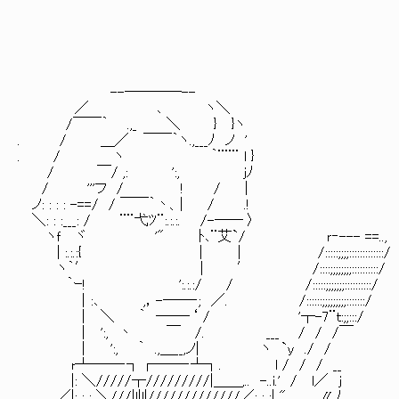
￣￣） 
／⌒Y⌒Y⌒Y⌒Y⌒┗━【 ＬＰ
--――――--
／ ､ ヽ＼
/￣￣｀ .,_ ＼ } }ヽ
. / ＿／ ￣￣｀ヽ.,___ﾉ ノ '
. / ヽ ｀¨¨¨ l }
/ ￣/ ,: ':, jﾉ
/ '''フ / ! / |
ノ: : : : -==/ / ￣￣｀丶、| / .!
＼: : :___: / ¨¨弋ﾂ¨:.:.:. /-―― 〉
ヽｆ ヾ '" ﾄ､¨艾`/ ｒ‐--- ==..,
| :.:.:{ | │ /:::::;;;;:::::::::::::/
ヽ｀′ | ′ /::::;;;;;;;;::::::::::/
｀ｰ! ':.:.:/ / /:::::;;;;;;;:::::::
│:､ ,，-――‐; ／. /::::::;;;;;;;;;:::::::/
│ ＼ ｀ ――‐‘ / '┬-7¨ｔ:;;:::/
│ ':, 丶 ￣ /. ___ / / /￣ 【
│ ':, ｀ .,＿__,ノ| ヽ `y ./ /
r┴――‐┐┌――‐┴┐. l / / / __
|: ＼/////┬/////////|＿＿,.. -..i.' / l／ j
／|: : : ＼///|l|l|/////////////／: : :| " ,, 〃ﾉ