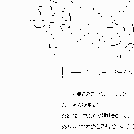
l,~ﾟ''┐ ヾ i ヽ ﾉ i 
广'i､ .~h,,,ト..ﾞヽ ヽi r‐――￢'''''ﾞ| ﾉ i
ﾟL ﾞL ._,,r''''"ﾞﾞﾞﾞ'┐ し,,-， ,,／..ﾞ
: ,,,＿,,L ﾞ‐'’,,,r冖'''L ﾞ| _／｀.,,／｀ ノ~
: ｋ,、 _、 广 ,r-" ,}. ,／｀. “ﾞ￣￣ﾞ'''-、.. ／i
￣＾ﾞl、ﾞl .ﾍ--″__／{ |.i. ,,,-'ﾆ二￣ﾞﾞﾞ'i､ ﾞl ﾄ､_
ﾞl ト. 〉 ＞ ﾞ‐'ﾞ,ｒ'"｀,,,, ｀ヽ 丿. │ ＜ 
. ﾋ .〔 ― ､/. |. !､,7 "′,,/ ﾚ＾┘ ＿
ﾞL ﾞＬ ｀'-､＿__，―'"｀. _／~/ （＿
. ﾞl, .］ ヽ ／
~゛ ヽ ヽ _、 ／i／
┌────────────────
│ ―― デュエルモンスターズ Ｇ・Ｘ 
└────────────────
┌──── ＜●このスレのルール！＞.──
│ 
│ ☆１．みんな仲良く
│ 
│ ☆２．投下中以外の雑談もＯ
│ 
│ ☆３．まとめ大歓迎です。合いの手超歓
│ 