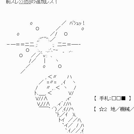
前スレ
>>858
の追加レス！
ο ／ ﾊﾞｼｭｯ！
Ｏ ／ ο
ο ／/ Ｏ
,;:''"ﾞﾞ'':.,／
－―＝＝ニ二 ;: :; 二ニ＝―‐‐
Ｏ :､,. ..,::'､‐- _ ,､.
Ｏ ／／｀ｖ:: ､
/／ | ヽ
／ ο Ｏ
／
, ＜〃 ハ
／ =〃= ,.ｲ ヽ
/ 〃 , .＜ ヽ /
ﾄ､＿_, ＜ V/
V//∧ ,ィ' 【 手札：□□■ 】
V,//∧ .ィ´//ﾊ
￣￣` '´〉／,ｲ//ﾍ 【 ☆２ 地／機械／効果 
`ﾄ,／ｲ )i、
ﾄイ ／／ﾊ,
`イ／ / ,ﾊ
`.ｲ／／,ｲ