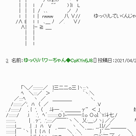
| | / (((†))ﾉ ⌒ヽ ∨
| | l / "" ) }l L
| | | / ､､ ノ ﾉ
ｌ | l | rwww 八 ∨// ゆっくりしていくんじ
/∧ l| l l ､＿ ﾉ ／. ∨/
∧| |ｰ ≧ ＿_
| |
| |
| l
3
名前：
ゆっくりパワーちゃん◆CpKYnfjJ8.
[
] 投稿日：
2021/04/2
「＼／:::::::::::／ }三二二ｏ三 }ヽ:::ヽ
ﾍ ＼::::／ ＞ ´ ｀ヽ:＼
／::::ﾍ ヽ ／ ＿＿＿＿ ヽ、
/:::::::::／', ﾊ 〈 ／ .V
. /:::::::::/ , { ', 〈 斗― .、＿＿＿_γ¨ 
/:::::::::/ .ｌ .', ﾍ´::::::::::::O }-―――.{:ｏ Оｏ}.｀Y斗七./
::::::::::, | .γ', .',:::::／￣￣｀ヽ ＼ 乂:＿:ノ 
::::::::::ｌ＿ .| .ｌ ﾊ V ＿__ ヽ ＼ __.}.}/／＿＿＿_
::::::::::| ｀ヽ | { { ﾊ { ´ ＼ .＼ ｀￣´ .}´.￣＿ ＼