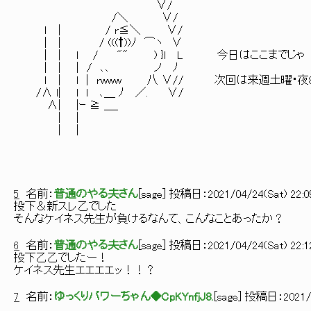
∨/
/＼ ∨/
ｌ | / r≦＼ ∨/
| | / (((†))ﾉ ⌒ヽ ∨
| | l / "" ) }l L 今日はここまでじゃ
| | | / ､､ ノ ﾉ
ｌ | l | rwww 八 ∨// 次回は来週土曜・夜
/∧ l| l l ､＿ ﾉ ／. ∨/
∧| |ｰ ≧ ＿_
| |
| |
5
名前：
普通のやる夫さん
[
sage
] 投稿日：
2021/04/24(Sat) 22:0
投下＆新スレ乙でした
そんなケイネス先生が負けるなんて、こんなことあったか？
6
名前：
普通のやる夫さん
[
sage
] 投稿日：
2021/04/24(Sat) 22:12
投下乙乙でしたー！
ケイネス先生エエエエッ！！？
7
名前：
ゆっくりパワーちゃん◆CpKYnfjJ8.
[
sage
] 投稿日：
2021/