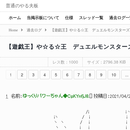
普通のやる夫板
ホーム
当掲示板について
仕様
スレッド一覧
過去ログ一
Home
過去ログ
【遊戯王】や☆る☆王 デュエルモンスターズ
【遊戯王】や☆る☆王 デュエルモンスター
レス数：1000
サイズ：2796.38 KiB
1
2
3
4
5
6
7
8
9
10
...
1
名前：
ゆっくりパワーちゃん◆CpKYnfjJ8.
[
] 投稿日：
2021/04/2
/i i
iヽ / i i ヽ
ヽ ヽ / i i ヽ
ヽ ヽ i i i i 