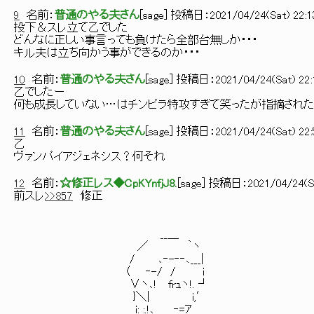
9
名前：
普通のやる夫さん
[
sage
] 投稿日：
2021/04/24(Sat) 22:1
投下＆スレ立て乙でした
どんなに正しい事言っても負けたら全部台無しか・・・
キル夫は立ち向かう事ができるのか・・・
10
名前：
普通のやる夫さん
[
sage
] 投稿日：
2021/04/24(Sat) 22:
乙でしたー
何も成長していない…はチンピラ特攻すぎて笑ったが指摘され
11
名前：
普通のやる夫さん
[
sage
] 投稿日：
2021/04/24(Sat) 22:
乙
ヴァンパイアジェネシス？何それ
12
名前：
☆修正レス◆CpKYnfjJ8.
[
sage
] 投稿日：
2021/04/24(Sa
前スレ
>>857
修正
__＿
／ ｀ヽ
/ ､‐-‐‐､___|
〈 ‐-/ / i
∨ヽ､! frｭヽ!. ┘
}＼| i,′
i: :.!､ ‐=ｱ