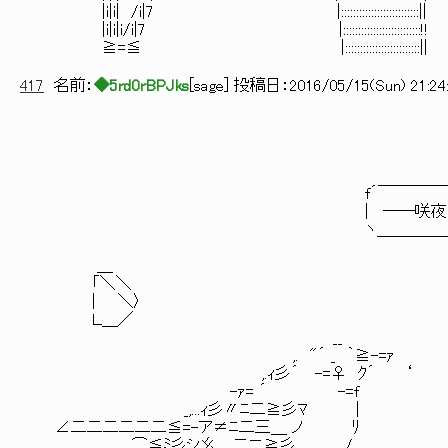
|i|i| /i|7 |::::::::::::::::::::::::::|| ';::::ヽ:::::::::
|i|i|i/i|7 |::::::::::::::::::::::::::!! ﾍ::::::ヽ:::::
≧=≦ |:::::::::::::::::::::::::|| ﾍ:::::::::
417
名前：
◆5rd0rBPJks
[
sage
] 投稿日：
2016/05/15(Sun) 21:24
f´￣￣￣￣￣｀
| ――咲夜
ヽ＿＿＿＿＿乂
＿
「＼＼
| ＼〉
Ｌ＿／ /ｼ!､....／!ヾ‐
__ ! | /-"''‘
,. "´ _ ｀≧-=ｧ ;: ;,.;:,.，:;,。;:,;:‘；;
,.ｨ彡´ -=♀ ｸ´ ‘ ／!､ :;;’ ;:,.”:;,;:,:,.，:;:;
-ｧ= ´ -=f / ｼヾ! ”;,.;:,.，;,;:,:,
_,...ｨ彡〃ﾆ二≧彡ﾏ | ＼!#／ ` '';:
∠二二二二二二≦=-ア≠ﾆ二三＿ ノ ﾘ / # `ヾ!ｨ一､_＿
⌒≦ﾐ彡シ幺 _二ニ≧彡 / ,;;。, ＼!ｨ＿＿_#＿_i/