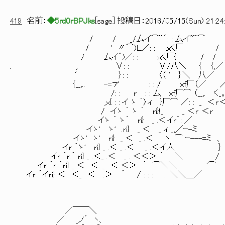
ヾﾚ ノ 
419
名前：
◆5rd0rBPJks
[
sage
] 投稿日：
2016/05/15(Sun) 21:24
/ / _/厶イ⌒¨´: : 厶イ^¨⌒ _
/ ' 〃⌒)Ｌ／: : ,xく厂 / /ア'
/ 厶イ＾)／: : ｘく厂{ / 
. , ∨: : ∨/八＼ ｛ ｛,／ ｝ 
′ ｝: : 〈（ ' ｝＼ 八／ ,ゝ イ
｛__,.. -=ァ' : : / xf厂（／ ／ｱ⌒
/: : r : : 厶 xf厂⌒ （__,. く _。r
,ｘ{ : : イ ゝ ´〉ィ }厂⌒ ／: : _ ＜r ＜
/ イゝ ´ ゝ ´ ri}!_ _ ＜r ＜r
イゝ ´ ゝ´ ri} _ .＜イr｀: ／
イゝ' ゝ' .ri} _ ＜ _ ィ! _,／ｰ-
イゝ' ゝ' ri} _ ＜ _ .＜ ヽ ⌒ ｰ---=
イr ´ゝ' ri} _ .＜ _ .＜ _ .＜イ 人
イr ´r.´ ri} _ .＜_ .＜ _ . ＜＜＞ ´ ＼ /
イr ´r ´ri} _ ＜ ＜. _ ＜ ＜＞ ´ ⌒＼＼ '⌒
イr ´イri} ＜ ＜_ ＜ .＞ ´ / : : : : :＼＼＿／
／￣￣＼
／ _ノ´ ヽ、