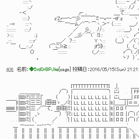
::::::ヽ |:.:.:..:. ｰ _,ｨ^'＼ j!ン
::ノ ヽ;.;..:.: ﾉノ , ..:.:） ⌒ r
‐＜ ,r‐ ､ ＿_て:.:.:＿＿／ (⌒
::::::） z'Zr─～''''彡￣￣⌒ミーv─ -ｔｆ'.ｚ
, -= ::::ヽ ￣｀'''''─ﾑ／'⌒' ⌒ヽ_＞''' （:.:.::
:::::::::: :::::ﾉ ／ 彡、 ﾉﾉ::: ..:.:.::＿,) 
>:::: ::ｊ ／ _,;彡'´⌒(´ ﾐ}::: ..: :.::_ r'
_:::: :::::ｒ' ＿／ ﾌ:::: Y ヽ::: （＿） ／(
￣ (＿::::ノ (⌒こ))≧::: jfう》::: （. (_,｀ヾ 
Ο ￣:::::::::: (_ノ:::::: r'⌒( ノ）丿{
。 ゝｿ ）´,. ､γ 
406
名前：
◆5rd0rBPJks
[
sage
] 投稿日：
2016/05/15(Sun) 21:21
ITTTTTTTTTTTTTI _|_ ＿
_____________ /⌒) |￣￣￣￣￣￣￣~! iﾆi . .| FF
. |IIIIｌミ|三三|ﾞ ＿ （ ） | LL LL LL LL LL | iﾆi,_
￣￣|!|IIIIｌミ|三三| |田田 ゝ__ノ ミ| LL LL LL LL LL |ll.
lllllllll |!|IIIIｌミ|三 ／⌒て_ 田田|ミ| LL LL LL LL LL |ll.|
￣￣. |IIIIｌミ| ,,ゝ ￣） ﾞ|ミi LL LL LL LL LL |ll.| ﾛ ﾛ 
. . . |IIIIｌミ| （ ／ :ﾞ| | LL LL LL LL LL |ll.| ﾛ ﾛ 
＿ ー----´--‐‐～´ ＿＿＿＿＿＿＿＿＿＿＿＿
|| || || || || || || || || || || || || || 
|| || || || || || || || || || || || || || || |