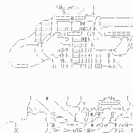
ヾ从;;:.:,r=''.::::. ､ |
`ﾄ､::. .:::.'´_,, ⊥
＿, ィ´二二二≧ﾆﾆﾆ7￣｀`/^iー── ─── ──‐
, イ.:.:.::::1 「￣￣`T´￣|N!´￣,ｲ |.: .: .:. :. :. :. :. :. :. :.
j.::::|.:.:::::::| |.:.:.:./l.:::|＿_」N|ﾆ,ｲ iﾄ､ ヽ¨¨´´ ￣￣￣ ￣￣「￣王(二.
_／|:::::|.::::;:イ,r''つ.:::l に二二「 〈 i 
,､-‐' ´ 」::::|／／ ￣`つ |;;;;;,;,;|挂.ﾄ､ヽヽ ￣｀`Y⌒ﾄ /ム―
／ _,．-─-イ丁 `ーっ !;;;:;:;;;!:::| ﾄ､ ／ 
/ i i ,ィ彡ｦ .|;;;;;;i;:|:::| i } `ーr─ -ｧ＜ /
ヽ ＼, ヘ_,.イﾄ ﾄ､ :|;;;:;;|::!:::! f ! i::::
､ ＞''"`1 ﾘﾄ､ ﾘ;:;;;;;|::|:::| | | |::::| |i ﾄ､
ヽ､二二ﾆ -‐'"´ .l i リ.:1 !￣`7`7 j | {三}ー-k､l::
／ 
／ |___
} 、 # ( ） ＿z‐ﾍﾄz＿ 〔 （ ﾉ
/ ＼、 ＼ （__ ノ｀Y _>ﾆﾆﾆﾆﾆﾆく ) ,ノ '
{＼丶 ､ ＼ ＼ 、 ｀⌒) ,ﾉ !i_,=ﾍ,ｲﾆrｰﾍ＾ー＝ﾐ、r' ） '
厂～'´￣ヽ ヾﾐ､＿ ＼ r' ｀´）| #_ﾉ孑″ {〕ﾞ .,.ィ ′(ヽ.'
___ ヽ‐' （ ｀ﾞ<ﾞ￣｀┐ 廴 （/ _j／＾´)" √ィ′´￣ ｀ﾞ ｀ヽ -
´ ） } ﾞ≧ ._￣´ｰ＝－｀＾/'´ #. ィく）ｨｧ⌒ﾞｵ /ィ斗～､ ヽ /
乂 ,ﾉ _｀ﾐ=- ﾆ=- t/}⊆ヽ≦=‐ ''´ ＿_／Уj:ﾆ: : : 7ヽVﾍ. 