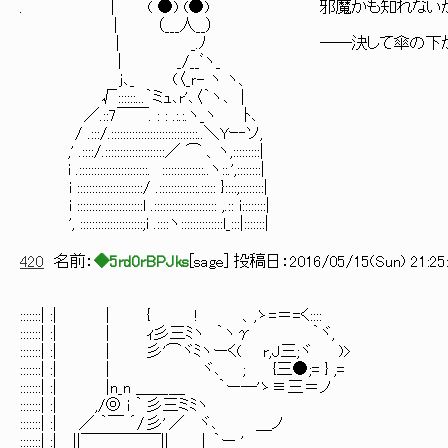
. ｜ ( ●) (●) 邪魔かも知れないが、ず
｜ （___人__）
| _.ﾉ ――決して傘の下から身を乗
| _/__ﾞヽ_
j､_ (〈_ｒ- ヽ ヽ、
√::::::...｀ミｭ､r'､〈｀ヽ､ |
／.::7￣￣. : : .:.:.ヽ_ヽ ﾄ､
/ .:::/.:::::::::::::::::::::::::::::..＼Yｰ‐ソ,
,' .::::/.::::::::::::::::::::／ ⌒ 、ヽ,:::::::::|
i .:::::::::::::::::::::::. ::::::::::::::..ヽ::.',::::::::|
i ::::::::::::::::::::::/ .:::::::::::::.::::: }::::;::::::::|
i ::::::::::::::::::::::l .::::::::::::::::::::: ,.:: i::::::::|
', :::::::::::::::::::::;i .::::ヽ::::::::::::::l_:::|:::::::|
420
名前：
◆5rd0rBPJks
[
sage
] 投稿日：
2016/05/15(Sun) 21:25
:::::::| :| | { ! 、,ゝ=＝=く::
:::::::| :| | ｨ彡三ﾐヽ ｀ヽγ ｀
:::::::| :| | 彡'⌒ヾﾐヽーく( r,J三;ヾ 
:::::::| :| | ヾ､ ; {三●;= } ,= 
:::::::| :| |n_n ＿＿ ＿ ｀ー―'ゝ
:::::::| :| ,/◎ i 
:::::::| :| ／ ｀￣ ´/ 彡'
:::::::| :| ||￣￣￣￣￣|| | 