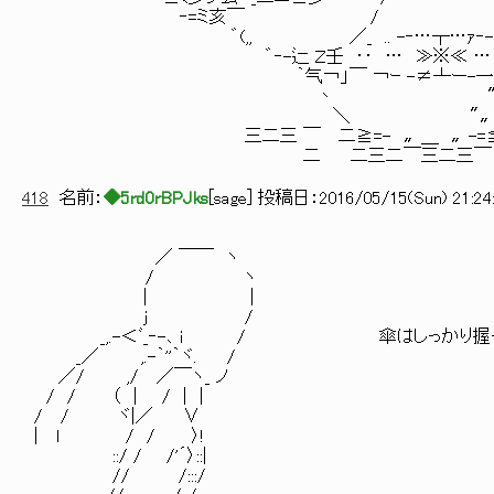
‐=ミ亥￣ / ” ;:,.
゛(,, ／_ .. -‐…┬…ｧ‐-
゛‐-辷 Ｚ壬 ‥ … ≫※≪ … ‥ 
｀气￢」￣ ￢ｰ -≠┴ー-一冖￣
丶 〝〟〝
＼ 〝〟〝
三二三 ￣ 二≧=- 〟＿ 〟-=≦ 三
二 二三二￣三二三￣ ,:,.，:
418
名前：
◆5rd0rBPJks
[
sage
] 投稿日：
2016/05/15(Sun) 21:24
／ ￣￣ ヽ
/ ヽ
| |
j /
_,.-＜ﾞ_‐-､ i / 傘はしっかり握っ
_／ ,.-｀''｀ヾ. /
／/ ,/ ／￣ヽ_ ノ
/ / （ | / | |
/ / ヾ|／ ∨
| l / / 〉!
::/ / /'´〉::|
// /:::/