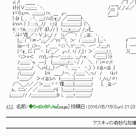
ri /! ＿＿ /~7 ／
i!ﾄi!|∨;;;;;;;;;;;;;｀ヽ、 /二~|/_/∠／
i!ゞ!ﾄｪ==、;;;;;;;;;;;;;i !=、＿ ｙ-＿＿＿ /￣ 」
} i}i! |、、:::ヾ、;;;;;//=}）ｫ;;/ ／;;;;;;;;;;;;;;;ﾄ、 ~~￣
{ﾊ=ﾊ ） ）::::::!i__ﾉ/ !;;!i| .{;;;;;;;;;;;;;;;;;;;;}. }＼
ｆ(:ヽ?A:::::::::://T´i圦// } !;;;;;;;ｔ;;;;;;;;;/ /;;ｒ廴
｀斗ゞⅦ_／ヽ∨;;ﾚ;;;/ / !i／⌒´! i´;;;≧、ヽ、_
};;;;｀i￣!≠-'';;;;;／／Y=⌒!、＞' i´;;;;;;;;;;;;;） 
{ｫｒ‐‐} _i＞-、｀ｒ''_____ヾ<>＼Y'';;;;;;へ -‐'' ノ;;;;;;
|ヾｫ,, {ﾆ }￣ヽ .{ｨ''__／ ｙ-ﾉ、!/ /;;| ! ＞´;;;;;;;;;
ヾi＞=＜ ﾊYレ-ﾄ‐-'';;;;;;;;;i;;;、;;;;/-ｧ、 ゞ
/;;;;;;;;;;;｀ｩ、,--,{ {;;;;;;;;;;;;;;;;;;
i;;;;;;;;;;;;;;/ ＼r=};;i__〉-''⌒ヾ、;;
/i;;;;;;;;;;;;;/ }ﾊ! ＿__ﾉー、_/;;;;;;
ヾ;;;;;;;;;／ ＞イ≧ﾚﾊ i!;;;;;;;;;;;;;;|;;;;;;;;;;
/"＼__ノ／／＞;;;;;;;;ヾヾ Ⅷ;;;;;;;;;;|;;;;;;;;
,ｋ、ﾆﾆｒ'.／／;;;;;;;;;;;;;;;;;;ﾊ} };;;;;;;;;;;;!
ｊ;;;;;;;;;;;;;// /;;;;;;;;;;;;;;;;;;;;;;;;;;;;}i! i、;;;;;;;;;!;;;;;;;;;;;;;;;;/
413
名前：
◆5rd0rBPJks
[
sage
] 投稿日：
2016/05/15(Sun) 21:23
━━━━━━━━━━━━━━━━━━━━━━━━━━
アスキィの奇妙な知事選挙 
━━━━━━━━━━━━━━━━━━━━━━━━━━