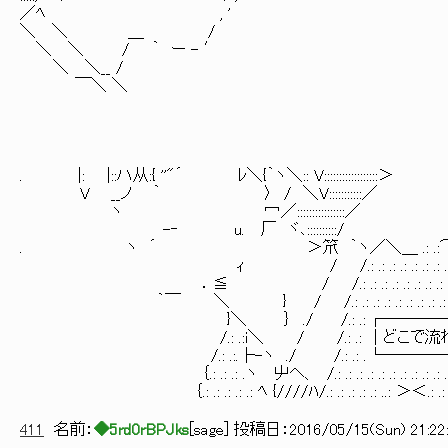
／ﾍ , ' │ はらわたが煮え
＼ ＼ ＿ / └――――――
＼ ＼ / ｀ ー - ′
＼ ＼__ /
￣＼ ＼
. |: |::ハ从:{ ''"´ ﾚ＼{｀ヽ＼:: V::::::::::::::::::＞
V __ノ ｀ 〉 / ＼V::::::::::
ヽ 冖／::::::::::::::::／
-‐ u. 厂 ヾ､::::::::::
. ヽ ´ ＞笊 ｀ヽ／＼＿ .: .:
ｨ / /.: .: .: .: .: .: .: .: .: .
．≦ / /.: .: .: .: .: .: .: .: .: .: .: 
｀￣ ＼ } / /.: .: .: .: .: .: .: .: .: .: .: .
}＼ ｝ ./ /.: .: ┌──────
/.: .:i＼ / /.: .: │どこで流れ
/.: .:.├-ヽ ./ /.: .: . └―――
｛.: .: .: .ヽ 屮ヘ、 /.: .: .: .: .: .: .: .: .: .: .イ.: .
｛.: .: .: .: .: ﾍ {////ﾊ/.: .: .: .: .: ..: ＞＜.: .: .: .: 
411
名前：
◆5rd0rBPJks
[
sage
] 投稿日：
2016/05/15(Sun) 21:22