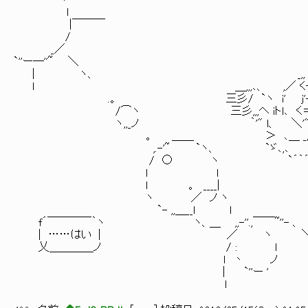
ヽ
l
|￣￣￣
/
_／
`''ー―''~ ＼
| ヽ、 _,, _,, -
ｌ ＿,,,､、 ,／ く―
.。 三彡/ `ヽ i' j'-=
/⌒ヽ 三彡,,,ヘ iトl､ く
ヽ,,_ノ ｀'" l、 ＼'
。 ＿＿ ＞ ､＿ _,ー
,.-'~ `ヽ、 `ゞ､,､ ,､
/ ○ ヽ `´｀
ｌ l
l 。 ____| f´￣￣
ヽ ／ ノ ヽ | ―
`- ,,＿__ｌ ｌ ヽ＿
f´￣￣￣￣｀ヽ ヽ、＿ ,,-''.,￣￣~''- 、
| ……はい | ／ ヽ 
乂＿＿＿＿ノ / : l 
l 丶 ノ l
| `''ー ' 
l 