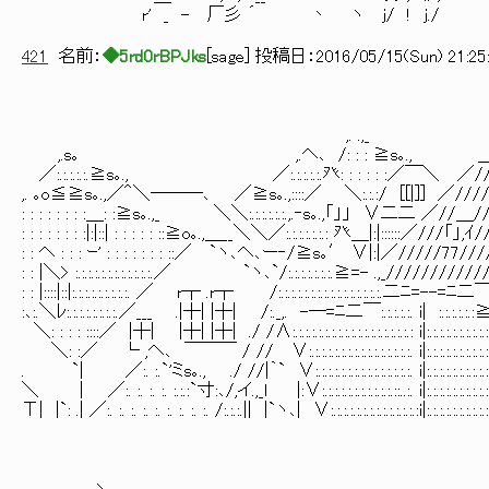
r' _ - 厂彡 ´ 丶 ヽ j/ ! j./
421
名前：
◆5rd0rBPJks
[
sage
] 投稿日：
2016/05/15(Sun) 21:25
冂
,. .,_ 
,.s｡ ,.ヘ､ /: : : ≧s｡., ＿ ＿／: : : :
／:.:.:.:.:.≧s｡., ／:.:.:.:.:.癶: : : : : :／￣＼ ／////刀ﾌ7ァｧｰ-ﾚ'ﾞ: :
,. ｡o≦≧s｡.,／＾＼───､ ／≧s｡.,::::／ ＼:.:.:/ [[|]] ／//////////////ｱ: :
: : : : : : : :＿: :≧s｡.,_ ＼＼:.:.:.:.:.:.,.‐s｡.,「」」 ∨二二 ／//＿//////////
: : : : : : : :|:|::| : : : : : ::≧o｡.,＿__＼＼／:.:.:.:.:.:.: 癶＿|:|::::::／///「」
: : ヘ : : : ｰ' : : : : : : : ::／ `ヽ､ヘ､ー‐/≧s｡′ ∨|:|／/////77//////,|
: : |＼> :.:.:.:.:.:.:.:.:.:.:.:.／ `ヽ､`/:.:.:.:.:.:.:.≧=- .,_///////
: : |::::|::|:.:.:.:.:.:.:.:.:. ／ r┬ .r┬ /:.:.:.:.:.:.:.:.:.:.:.:.:.:.:.:.二ﾆ=--=ﾆ二￣
:､:.＼ﾚ:.:.:.:.:.:.:.:.／___ .|┼| |┼| /:._,. -─=ﾆ二￣:.:.:.:.:. i| :.:.:.:.:.:≧=-
＼: : : : ::::／ |┼| |┼| |┼| ./ /∧:.:.:.:.:.:.:.:.:.:.:.:.:.:.:.:.:.:.: i|:.:.:.:.:.:.:.
＼: :／ └ ,ヘ､ ￣￣￣ / // ∨:.:.:.:.:.:.:.:.:.:.:.:.:.:.:.:. i|:.:.:.:.:.:.:.:.:.:
. `| ／:. :.`'ミs｡., ./ //|｀` ∨:.:.:.:.:.:.:.:.:.:.:.:.:.:.:. i|:.:.:.:.:.:.:.:.:
＼ | ／:. :. :. :. :.:.:`寸:､/,イ.,_l |:∨:.:.:.:.:.:.:.:.:.:.:.::..:. i|:.:.:.:.
Τ| |`: .| ／:. :. :. :. :. :. :. :. :. /:.:.:.|| |`ヽ､| ∨:.:.:.:.:.:.:.:.:.:.:.:.:.:i|