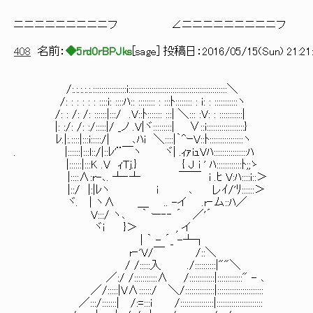
└――――――――
ニニニニニニニニニフ ∠ニニニニニニニニニフ 
408
名前：
◆5rd0rBPJks
[
sage
] 投稿日：
2016/05/15(Sun) 21:21
/:.:.:.:.:.::::::::::::::::i:::::::::::::::::::::::::::::::::::::::::::::::＼
/: : : : : : ::::i: ::::ﾊ:: :::::::: : :::ﾄ:::::::: : i: : :::::::::::ヽ
/: : /: /: ::::::|:::/ .V::ﾄ::::::: :::| ＼::: :V: : :::::::::::|
|: :/: /: :/:::::|/ _ノ .V|ヾ:::::::::| ∨::i::::::::::::::::::}
ﾚ.|:.::::|:::i:::::/| ､ﾊi ＼::::|｀^ｰV::ﾄ::::::::::::::::ヽ
. |::::::|:::l::/|::ﾚ'¨￣ヽ ヾ| .ｨｧiｭVﾊ:::::::::::
|::::::|:::K .V ｨTj.} { J i ' ﾊ::::::::::
|::::∧:r-､. ┴‐┴ ￣￣ i .ﾋ V:ﾊ::::i::＞
|::/ |:|ﾚヽ i ､ レｲ/'ﾘ::::::＞
ヾ. | ヽ∧ ＿ .. -イ .r‐ム::ﾊ／ …
V:::/ ヽ､ ｀ ー‐‐ ´ ／'´
ヾi }＞ , イ
| ｀ - ´_ -┴┐
r‐'V/￣ /::＼ __00 __
/ /:::::入 ./::::::::::|""＼ く,ﾆ
／:/ /:::::::::::∧ /::::::::::::|:::
／/:::::|V∧::::::/ ＼/::::::::::::::|::::::::::::::::::::::
／:::/:::::::| /:=:::i /::::::::::::::::|::::::::::::::::::::::