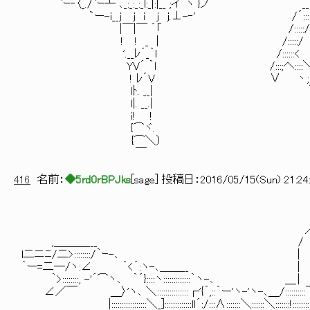
`ｰ‐〈_./`ｰ┴ ､_:_:_:_l:_|:|__ ;イ´ヽ }ノ __
`ー-i__ｊ j i j j.⊥-‐' /´::::> ,.
|￣|￣ ´「 /:::::/ /:::
! ! _ | /:::::/ /:::::/
'.__ﾚ´_｀l /::::::< └-' 〈
YV´ ｀l /:::;へ::::
! ﾚ´V ∨ 丶;::::
lﾄ. __| 
l|. __.|
i! !
{⌒ヾ.
{⌒＼）
￣
416
名前：
◆5rd0rBPJks
[
sage
] 投稿日：
2016/05/15(Sun) 21:24
＿
／ 
,＿＿＿___ /
l二ニﾆ/二>::::::::/｀ｰ-､
｀ー=二―/ヽ:∠ ｀<´:ヽ-､＿＿__ | ./:
｀>::::::::, -'´⌒ヽ､ ｀´}::::ヽ:::::::::::::｀ヽ-､ ＿ | ＿丿
∠／￣ ＿〉'ヽ､ ＼:::::::::::::::┌'{´,::｀ー'ヽ-'ヽ-､＿/::::::::::￣::::::::::::
|:::::::::::::::::＼_]:::::::::::::ll´:/:::∧:::::::＼::::::＼:::::::!::::::::::::::::::::::