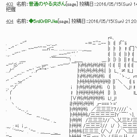
403
名前：
普通のやる夫さん
[
sage
] 投稿日：
2016/05/15(Sun) 14
把握
404
名前：
◆5rd0rBPJks
[
sage
] 投稿日：
2016/05/15(Sun) 21:20
r=､ 
. _.. -''″ .__..__,、 -＝ﾆﾞﾞﾆ-- |l l| l「＾li 
. ‐'″ _,,.. -ｰ''''^ﾞﾞ二rｉ'ﾆ.... ....､............. ...._,,,＿ |l |! |! l! l冂 ﾞ
..,.. -''"゛ _,,,.. --ｰ''''."ﾞ.´ l| |l l| |l |! 
_,,,,, ｀￣￣￣ﾞﾞﾞ! ,,＿_ .,,,,.. |l }〉 |l || l! l| ,＿,i-.
-''''ﾞ彡'"゛ ._,,..yr‐ ._,,.. -ｰ''''''ﾞ ￣ |!i州i州i州i州i| !} l| {| l|
...ﾉ'" .,.. -''',ﾞ..r''“ﾞﾞ“´ |!州ｉ州ｉ州ｉ州ｉ| |l L_｀≠ lL」
_..-'"゛ _..- |!i州ｉ州ｉ州i州i l| ｀ゝ､_, r=､＿ 
'" .,..ｯｒ'" |!州州州州州州{! |}｀＼ l| l
.., ''ソ゛ i |!州i州i州i州ｉ 〈l |l ＼」! l! .|| |
゛ lﾞ i! |!州州州州i州 |} |l. lL」￣/ } l! 
. ! |∨州ｉ州i州州州ｉ L!_」! / l} ヽl| 
ヽ i|!州州ｉ州州 ,r‐=== ゝ=' ヾ=┘ 
. ｀'-､、,. |!州州州i ／三三三ﾐ７
｀''ｰ ,,_ |!州州州i/三三三三三{Y´￣
´ﾞ'''ｰ . ,_ |!州州 /三三三ﾐ
.,,_. : =i i ,,、 |!州州 /三三三ﾐ// i / 〉､三三三三＼ 
. ｀ﾞ''''～ .｀''ｰ .. ,,,,____ .__ |!州州i |三三三_〈/＼/ //