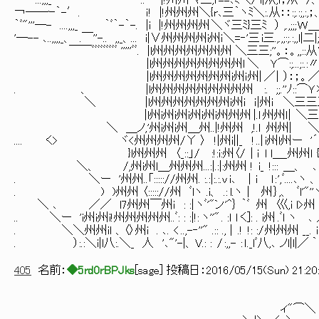
'''ｰ ...,,,_ ￣￣.. |!州州 ﾏ三,r==､ﾐ＼/ i|从;ｌ；从 /、。;.:
￢――ｰ｀-′. ｉ! |!州州州＼{r､三｀ヽﾐ＼:.从：：:;.:;,:,；、;l
｀ﾞ"'''―- ....,,,_ ｀ﾞ｀-｀-. |i |!州州州州 ＼ヾ三ﾐ}三ﾐ ） ,.,;
'―-- ､..,,,,_、 .￣''-.. ,,_、... i|∨州州州州i州i ＼=‐'三 i三.,.,;:;.:,,l|二|
￣￣ﾞﾞﾞﾞﾞﾞﾞﾞﾞ '''''ﾞﾞ. |l州州州州州州州 ＼三三;''。：。,,::从ゞ;;,;;
|l州州州州州州州州l ＼ Ｙ⌒:;...;:.:〃l,l；、;.:;
|l州州州州州州州i州ｉ州| ／ | ）：；。／从∵]ヽ,.
. 、 |l州州州州州州州州州 :. ;;.''ﾉ::⌒Ｙ＊W 从
＼ |l州州州州州州州i州i i |州ｉ ＼三三
|l州i州i州i州i州i州州州 |.ｌ 州州ｌ| ＼
＼ ＿ノ,'州i州i州＿州..|!州州 ,!.ｌ 州
.... く> ヾ<州州州州/Υ 〉 !|州i||_ ! ..| i州l州ー '´ 
}l州州州 〈_::」/ :!:i:州〈/ | i ｌ l＿_州州ｌ { 
＼、 /,州i州l＿州州州...:|.:|:州州 ! i_ !::: ＿、 ､
. ＼ー '州州..「::::://州州. :.:|:.:.v i､ │i ｌ : 
. ) )州州 〈::::://州 ﾞlヽ .i、 .: l.ヽ│ 州 ｝,、 ﾞl'"''ヽ, 
＼ ､ ／／ l7州州￣州ｉ : :| ヽﾞ'"ン'^｝ ｀ﾞ 州 巛,i l>州 ｉｌ ,／
.. ＼ー 'i州i州i!州州州州州..ﾞ: : :|!: ヽ''" . :l ｌ く]: . i州 .ﾞl ヽ ､
. ＼＼州州iｌ 、〈〉州i . ､. < ..,-‐''" .:: ., | .! !: :/ 州州州 __.
. ）:.:＼i|l八:.＼_ 人 '､"'-|、 V.: : / :,,- : ｌ._lﾞ八,､ ノl|l|／ ｀
405
名前：
◆5rd0rBPJks
[
sage
] 投稿日：
2016/05/15(Sun) 21:20
ィ"⌒＼