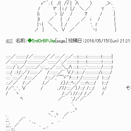
r'"´::〈 /| /ｿ | ∧ 〉 ,＞
/ ﾏ' | i / |,/ ＼ ／ Y .',
{i > |/ / .ﾏ / .}
|l ／ .| ./ ／ i ﾉ |
|ヽ| ＼ .| ./ ／ ', i' |
ノ | ＼ ∨ .／ ヽl |
407
名前：
◆5rd0rBPJks
[
sage
] 投稿日：
2016/05/15(Sun) 21:21
::::::／::::::::::::/／::::::::::::::／／::::::／::::／:::::i:::::::::i::::::::::::::::l:::::::::::|
／::::::::::::::::/::::::::::::::::／´:::::::::／::／::::::::::::l:::::::::l:::::::::::::::::!::::::::::l
::::::::/´i::／::::::::::::／::::::,,,､,／:::::::＼,,∧:::::l::::::::,'::::::::::::::::ﾉ:::::::::;!
:::::/ ::::!/::／/:::::::::／ /::::::::::／´ ∨/::::i:::::/::::::::::::::::/i:::::::::/
:::::｀::::::／ ./::::::／ /::::／,"￣ゞ"ﾒ:::::::!::/::::::::::::::::/ ｌ:::::/
:::／／ /::／ /／ /;）/:::ﾍ::／::::::ﾊ::::::/ ｌ:::/
/／'., ' , ∨ / ､/ｿ/:::::／）ﾉ:::/ /::::/
/ ゝ /::／i //:::/ /:／ /
ﾍ ／´ ',/／／´
'､
__ _ゝ
、 ヽ、_ゝ ／ ´ ┌─────
;;', ／｀ ､ , ′ │ どっちに
;;;;', ／ ｀` ､ ,
;;;;;ヾi `´ └―――――