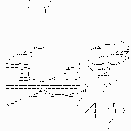
// /::/
/ __/:/
| 彡l､!
jI斗
jI斗=升／
＿ ,.｡s≦ ／ニ／
,.｡s‐==‐- ＿＿＿＿＿＿ ,.｡s≦ ,. イ彡
,.｡s≦-= _ .｡s≦≦才~ﾆ≫'
｡s≦-=ﾆニニ′ _ .｡s=≦⌒ﾆ‐.｡s≦=≫
-=ニニ-=ニ ,.｡s /ﾞ＼ ＜ﾆﾆ-ｘ≦ニ≫''＾ ,;´::::::
ニニニ-=ニ‐ ノ≦ニ / ＼ ≧s｡.≫''＾ 〉_´ヽ::
ニニニ-=ニ{ ／-=ニニ く ＼ .｡s≦｡., _ ﾉ≧‐‐=:::
ニニニ二二≧- ___ -≦ﾆﾆニ-=ニ- ＼ ＼ ニニニ) ノ;;;;;;;;;;;;;;;
ニニニニニニニニニニニニニニニニニ ＼ ＼ ≦⌒ 彡ノﾉ川ﾐﾍヾ､
ニニニニニニニﾆ厶ミニニニニニニニ_ ,.｡s >
ニニニニニ.｡s≦⌒ ⌒≧====＝≦⌒
ニニ.｡s≦⌒ ／ ,､|
≦⌒ ヽ ／| | 「| 
＼ ／ .! ! 「| .|」 .／〉
｀ | | .¨ ／ ／ '
l」 ／.／ ',
レ' ヾ八