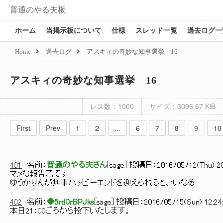
普通のやる夫板
ホーム
当掲示板について
仕様
スレッド一覧
過去ログ一
Home
過去ログ
アスキィの奇妙な知事選挙 16
アスキィの奇妙な知事選挙 16
レス数：1000
サイズ：3096.67 KiB
First
Prev
1
2
...
6
7
8
9
10
401
名前：
普通のやる夫さん
[
sage
] 投稿日：
2016/05/12(Thu) 20
マメな報告乙です
ゆうかりんが無事ハッピーエンドを迎えられるといいなあ
402
名前：
◆5rd0rBPJks
[
sage
] 投稿日：
2016/05/15(Sun) 12:24
本日21：00ごろから投下いたします。