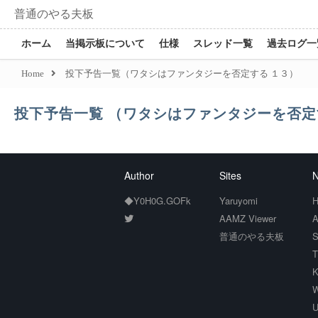
普通のやる夫板
ホーム
当掲示板について
仕様
スレッド一覧
過去ログ一
Home
投下予告一覧（ワタシはファンタジーを否定する １３）
投下予告一覧 （ワタシはファンタジーを否定
Author
Sites
N
◆Y0H0G.GOFk
Yaruyomi
H
AAMZ Viewer
A
普通のやる夫板
S
T
K
W
U