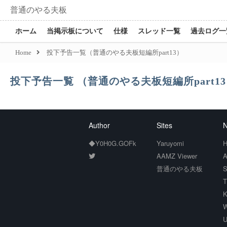
普通のやる夫板
ホーム
当掲示板について
仕様
スレッド一覧
過去ログ一
Home
投下予告一覧（普通のやる夫板短編所part13）
投下予告一覧 （普通のやる夫板短編所part1
Author
Sites
N
◆Y0H0G.GOFk
Yaruyomi
H
AAMZ Viewer
A
普通のやる夫板
S
T
K
W
U